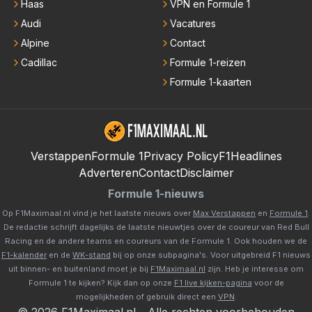
Haas
VPN en Formule 1
Audi
Vacatures
Alpine
Contact
Cadillac
Formule 1-reizen
Formule 1-kaarten
Verstappen
Formule 1
Privacy Policy
F1Headlines
Adverteren
Contact
Disclaimer
Formule 1-nieuws
Op F1Maximaal.nl vind je het laatste nieuws over
Max Verstappen
en
Formule 1
.
De redactie schrijft dagelijks de laatste nieuwtjes over de coureur van Red Bull
Racing en de andere teams en coureurs van de Formule 1. Ook houden we de
F1-kalender
en de
WK-stand
bij op onze subpagina's. Voor uitgebreid F1 nieuws
uit binnen- en buitenland moet je bij
F1Maximaal.nl
zijn. Heb je interesse om
Formule 1 te kijken? Kijk dan op onze
F1 live kijken-pagina
voor de
mogelijkheden of gebruik direct een
VPN
.
©
2026
F1Maximaal.nl
-
Alle rechten voorbehouden