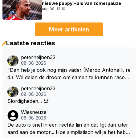
nieuwe puppy Halo van zomerpauze
aug 08, 13:10
Meer artikelen
Laatste reacties
peterheijnen33
08-08-2026
"Dan heb je ook nog mijn vader (Marco Antonelli, re
d.). We delen de droom om samen te kunnen racen i
n dezelfde auto. Dat zou echt geweldig zijn" How ab
peterheijnen33
out die droom met Kimi en Marco én Max én Jos? ;)
08-08-2026
Slordigheden... 🤡
Wiesneuze
08-08-2026
De auto is snel in een rechte lijn en dat ligt dan uiter
aard aan de motor... Hoe simplistisch wil je het hebb