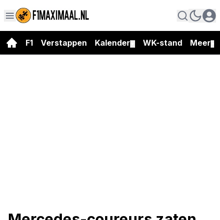
F1
Verstappen
Kalender
WK-stand
Meer
▼
▼
Mercedes-coureurs zaten