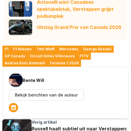
Antonelli wint Canadees
spektakelstuk, Verstappen grijpt
podiumplek
Uitslag Grand Prix van Canada 2026
F1
F1 Nieuws
Toto Wolff
Mercedes
George Russell
GP Canada
Circuit Gilles Villeneuve
F1TV
Andrea Kimi Antonelli
Formule 1 2026
Bente Will
Bekijk berichten van de auteur
Vorig artikel
Russell haalt subtiel uit naar Verstappen: