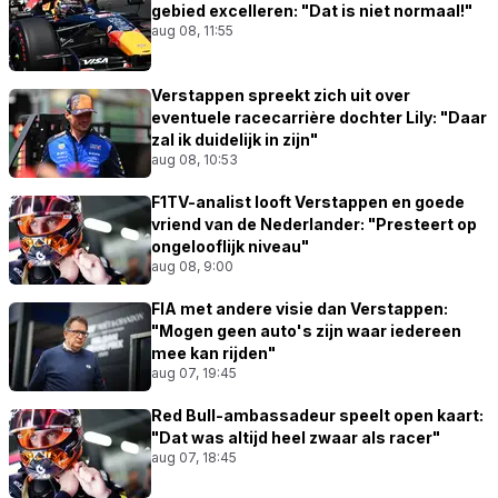
gebied excelleren: "Dat is niet normaal!"
aug 08, 11:55
Verstappen spreekt zich uit over
eventuele racecarrière dochter Lily: "Daar
zal ik duidelijk in zijn"
aug 08, 10:53
F1TV-analist looft Verstappen en goede
vriend van de Nederlander: "Presteert op
ongelooflijk niveau"
aug 08, 9:00
FIA met andere visie dan Verstappen:
"Mogen geen auto's zijn waar iedereen
mee kan rijden"
aug 07, 19:45
Red Bull-ambassadeur speelt open kaart:
"Dat was altijd heel zwaar als racer"
aug 07, 18:45