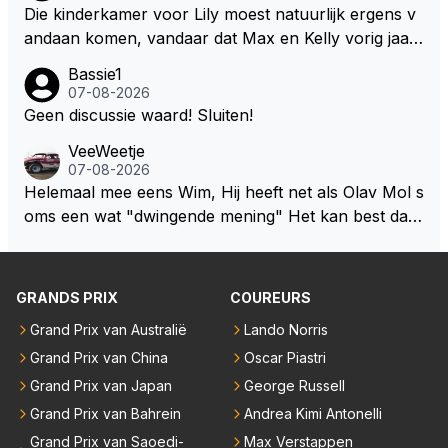
Die kinderkamer voor Lily moest natuurlijk ergens v
egaan. Deze batterij heeft het gewicht in de F1 autos
andaan komen, vandaar dat Max en Kelly vorig jaar
erg omhoog geschroefd. Daar zou je al een behoorli
een zeer exclusief appartement hebben gekocht in
jke gewichtsvermindering mee doen en ruimte creër
Bassie1
Monaco. Naar verluid hebben ze daar zo'n 75 miljo
07-08-2026
en om de autos kleiner en smaller te maken. Om we
en euro voor af mogen tikken. Wat daarbij me nog h
Geen discussie waard! Sluiten!
er echte raceauto's te zien zodat iedereen weer teru
et meeste verbaasd is dat de gehele Nederlandse ro
gkomt naar de F1 die inmiddels weggelopen zijn!
VeeWeetje
ddelpers en de RTL Boulevards van deze wereld dit
07-08-2026
uitermate belangrijke nieuws volledig hebben gemist.
Helemaal mee eens Wim, Hij heeft net als Olav Mol s
oms een wat "dwingende mening" Het kan best dat
de fan in kwestie probeerde een vergelijkbaar gevoe
l bij Windsor op te roepen. Maar in een tijd zonder r
aces zijn dit leuke berichtjes
GRANDS PRIX
COUREURS
Grand Prix van Australië
Lando Norris
Grand Prix van China
Oscar Piastri
Grand Prix van Japan
George Russell
Grand Prix van Bahrein
Andrea Kimi Antonelli
Grand Prix van Saoedi-
Max Verstappen