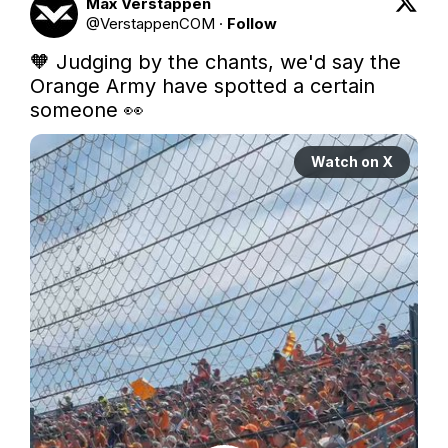
Max Verstappen
@
VerstappenCOM
·
Follow
🧡 Judging by the chants, we'd say the 
Orange Army have spotted a certain 
someone 👀 
Watch on X