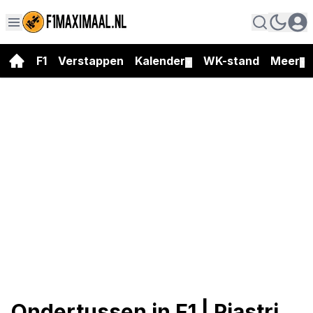
F1
Verstappen
Kalender
WK-stand
Meer
▼
▼
Ondertussen in F1 | Piastri