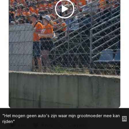
11:50 AM · Jul 26, 2026
"Het mogen geen auto's zijn waar mijn grootmoeder mee kan
✖
rijden"
1.6K
Reply
Copy link