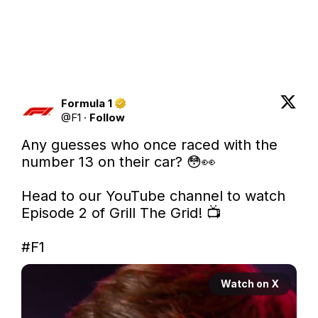
Formula 1
@
F1
·
Follow
Any guesses who once raced with the 
number 13 on their car? 😳👀

Head to our YouTube channel to watch 
Episode 2 of Grill The Grid! 📺

#F1
Watch on X