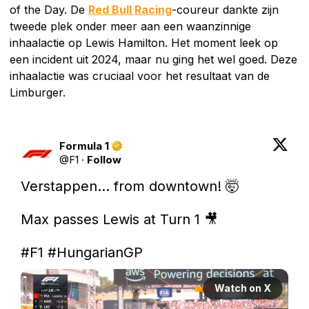
of the Day. De
Red Bull Racing
-coureur dankte zijn
tweede plek onder meer aan een waanzinnige
inhaalactie op Lewis Hamilton. Het moment leek op
een incident uit 2024, maar nu ging het wel goed. Deze
inhaalactie was cruciaal voor het resultaat van de
Limburger.
Formula 1
@
F1
·
Follow
Verstappen... from downtown! 🤯

Max passes Lewis at Turn 1 🎥

#F1
#HungarianGP
Watch on X