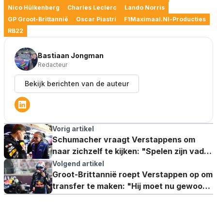
Nico Hülkenberg
Charles Leclerc
Lando Norris
GP Groot-Brittannië
Oscar Piastri
F1Maximaal.nl-Producties
RB22
Bastiaan Jongman
Redacteur
Bekijk berichten van de auteur
Vorig artikel
Schumacher vraagt Verstappens om
naar zichzelf te kijken: "Spelen zijn vader
en manager in mee"
Volgend artikel
Groot-Brittannië roept Verstappen op om
transfer te maken: "Hij moet nu gewoon
meedogenloos zijn"