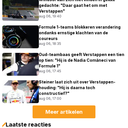
gedachte: "Daar gaat het om met
Verstappen"
aug 06, 19:40
Formule 1-teams blokkeren verandering
ondanks ernstige klachten van de
coureurs
aug 06, 18:35
Oud-teambaas geeft Verstappen een tien
op tien: "Hij is de Nadia Comăneci van
Formule 1"
aug 06, 17:45
Steiner laat zich uit over Verstappen-
houding: "Hij is daarna toch
constructief?"
aug 06, 17:00
Meer artikelen
Laatste reacties