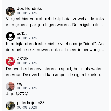
Jos Hendriks
06-08-2026
Vergeet hier vooral niet destijds dat zowel al de links
e en groene partijen tegen waren . De enigste uitspr
aak van een groenlinkse daarnaast bouw er een dak
ed155
over dan kunnen ze hun eigen uitlaat gassen inade
06-08-2026
men maar niet wetende was dat de F1 motor schone
Kimi, kijk uit en luister niet te veel naar je "idool". An
r is dan een normale auto. Dus denk echt niet dat de
ders heb je je zenuwen ook niet meer in bedwang. Zi
ze groene/wollen regering hier de F1 talenten of kar
e Bezechi, Di Antonio.. misschien anders tegen Max/
ZX12R
ters zullen steunen laat staan om een euro in het cir
Marquez/Jos ? Veel gezelliger
06-08-2026
cuit Zandvoort te steken
De overheid en investeren in sport, het is als water
en vuur. De overheid kan amper de eigen broek oph
ouden. De Staat steelt liever, liefst van eigen burger
wg
s. Je kunt de Staat het best vergelijken met de sherif
06-08-2026
f van Nottinghem (Robin Hood) welk achter de bom
Jep. 😂🤣😂
en verscholen de argeloze burger opwacht om he
peterheijnen33
m/haar van zijn laatste zuurverdiende stuiver te ber
06-08-2026
oven. De Staat heeft nooit ooit maar een stuiver in Z