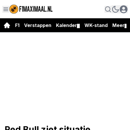
F1
Verstappen
Kalender
WK-stand
Meer
▼
▼
Red Bull ziet situatie