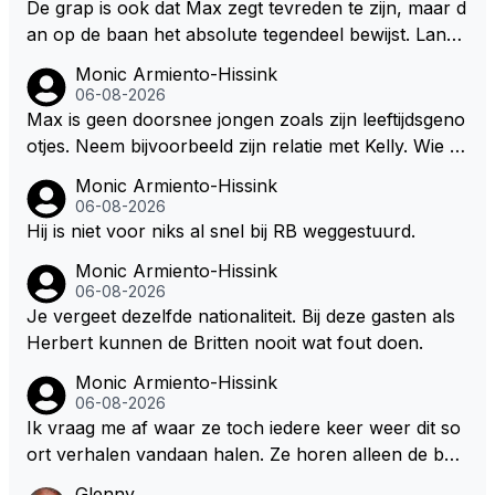
De grap is ook dat Max zegt tevreden te zijn, maar d
andvoort willen investeren en dat zal ook nooit gebe
an op de baan het absolute tegendeel bewijst. Lando
uren. Afdragen van BTW gelden en vergunningen bi
zegt daarentegen juist meer te willen, maar laat het
Monic Armiento-Hissink
j dergelijke sportievefestiviteiten MOET je dan weer
dan eigenlijk niet echt zien. ;)
06-08-2026
wel afstaan, de parasiet.
Max is geen doorsnee jongen zoals zijn leeftijdsgeno
otjes. Neem bijvoorbeeld zijn relatie met Kelly. Wie g
aat er een relatie aan met een vrouw die toch wat ja
Monic Armiento-Hissink
artjes ouder is en al een kleine heeft van een voorm
06-08-2026
alig RB-lid op de leeftijd van 23 jaar? Hij doet dingen
Hij is niet voor niks al snel bij RB weggestuurd.
die leeftijdsgenootjes niet doen en blijft toch heel gew
Monic Armiento-Hissink
oon. Ieder jaar is er in Hongarije een uitje voor zijn t
06-08-2026
eam. Op 28-jarige leeftijd is hij al eigenaar van een su
Je vergeet dezelfde nationaliteit. Bij deze gasten als
ccesvol raceteam. Hij is niet alleen speciaal in de aut
Herbert kunnen de Britten nooit wat fout doen.
o maar ook daarbuiten.
Monic Armiento-Hissink
06-08-2026
Ik vraag me af waar ze toch iedere keer weer dit so
ort verhalen vandaan halen. Ze horen alleen de boa
rdradio's en interviews van Max, die uitgezonden en
Glenny