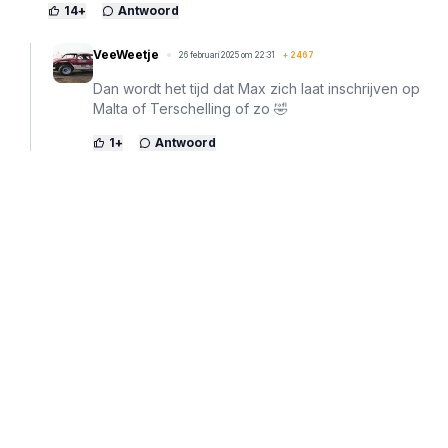
14
+
Antwoord
VeeWeetje
26 februari 2025 om 22:31
+
2467
Dan wordt het tijd dat Max zich laat inschrijven op
Malta of Terschelling of zo 🤣
1
+
Antwoord