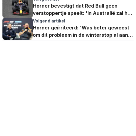
Horner bevestigt dat Red Bull geen
verstoppertje speelt: 'In Australië zal het
er net zo uitzien'
Volgend artikel
Horner geïrriteerd: 'Was beter geweest
om dit probleem in de winterstop al aan
te pakken'