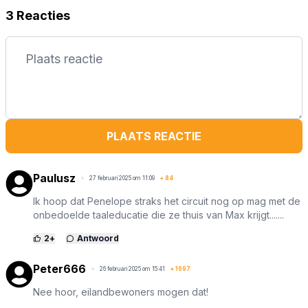
3 Reacties
PLAATS REACTIE
Paulusz
27 februari 2025 om 11:09
+
84
Ik hoop dat Penelope straks het circuit nog op mag met de
onbedoelde taaleducatie die ze thuis van Max krijgt.......
2
+
Antwoord
Peter666
26 februari 2025 om 15:41
+
1697
Nee hoor, eilandbewoners mogen dat!