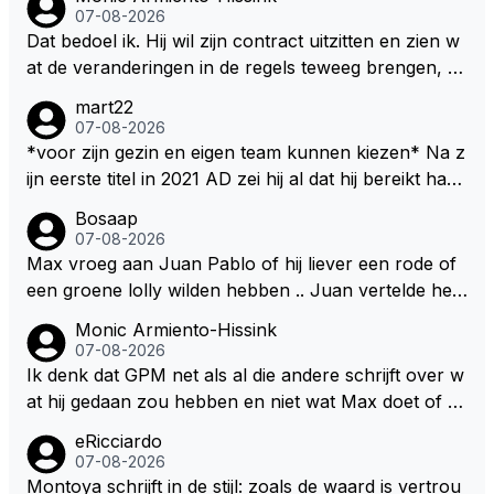
07-08-2026
Dat bedoel ik. Hij wil zijn contract uitzitten en zien w
at de veranderingen in de regels teweeg brengen, al
s dat niks wordt valt de keuze makkelijker om voor z
mart22
ijn eigen team te kiezen en zijn gezin. hij kan dan zelf
07-08-2026
bepalen aan welke races hij mee wil doen en is ook
*voor zijn gezin en eigen team kunnen kiezen* Na z
vaker thuis. Hij zit dan ook niet meer vast aan een c
ijn eerste titel in 2021 AD zei hij al dat hij bereikt had
ontract, wat wel het geval is als hij nu een nieuw co
waar hij altijd al van gedroomd had en dat alles wat d
Bosaap
ntract zou tekenen.
aarna nog komt bonus was. Ik denk dat hij dat meen
07-08-2026
de en dat hij er nog steeds zo in staat. Nu telt voorn
Max vroeg aan Juan Pablo of hij liever een rode of
amelijk het plezier hebben in wat hij doet nog als drij
een groene lolly wilden hebben .. Juan vertelde hem
fveer. Hij heeft het ook altijd over "plezier hebben"
dat zijn voorkeur toch echt bij die rode lag .. Tijdens
Monic Armiento-Hissink
Nu, met deze auto's??? Met deze regels???
het gretig likken aan zijn rode lolly hoorde Juan toc
07-08-2026
h echt van Max dat RB hem een contract had aange
Ik denk dat GPM net als al die andere schrijft over w
boden met een aanzienlijke loonsverhoging maar da
at hij gedaan zou hebben en niet wat Max doet of wi
t Max dat te weinig vond .. Max vond het belangrijk d
lt. Als je leest dat hij er moeite mee heeft om zijn gezi
eRicciardo
it nieuws met hem te delen omdat hij graag advies wil
n achter te laten, ook al weet hij dat dit erbij hoort, e
07-08-2026
de van Juan .. niet in de laatste plaats omdat hij slap
n hij en Kelly waarschijnlijk nog wel meer gezinsuitbr
Montoya schrijft in de stijl: zoals de waard is vertrou