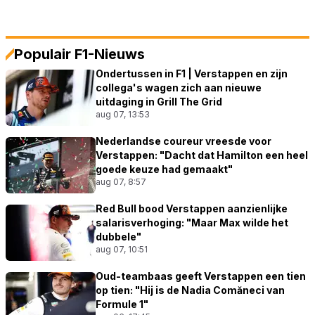
Populair F1-Nieuws
Ondertussen in F1 | Verstappen en zijn
collega's wagen zich aan nieuwe
uitdaging in Grill The Grid
aug 07, 13:53
Nederlandse coureur vreesde voor
Verstappen: "Dacht dat Hamilton een heel
goede keuze had gemaakt"
aug 07, 8:57
Red Bull bood Verstappen aanzienlijke
salarisverhoging: "Maar Max wilde het
dubbele"
aug 07, 10:51
Oud-teambaas geeft Verstappen een tien
op tien: "Hij is de Nadia Comăneci van
Formule 1"