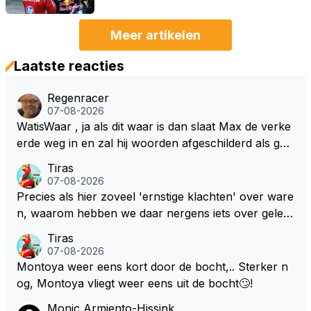
Meer artikelen
Laatste reacties
Regenracer
07-08-2026
WatisWaar , ja als dit waar is dan slaat Max de verke
erde weg in en zal hij woorden afgeschilderd als gel
dwolf . Hij zal daardoor van de RB president Wellicht
Tiras
voor een keuze worden gesteld .
07-08-2026
Precies als hier zoveel 'ernstige klachten' over ware
n, waarom hebben we daar nergens iets over gelez
en... voor mij is dit nieuw!
Tiras
07-08-2026
Montoya weer eens kort door de bocht,.. Sterker n
og, Montoya vliegt weer eens uit de bocht🙄!
Monic Armiento-Hissink