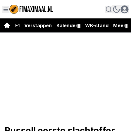
F1
Verstappen
Kalender
WK-stand
Meer
▼
▼
Russell eerste slachtoffer