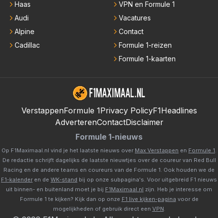
Haas
VPN en Formule 1
Audi
Vacatures
Alpine
Contact
Cadillac
Formule 1-reizen
Formule 1-kaarten
Verstappen
Formule 1
Privacy Policy
F1Headlines
Adverteren
Contact
Disclaimer
Formule 1-nieuws
Op F1Maximaal.nl vind je het laatste nieuws over
Max Verstappen
en
Formule 1
.
De redactie schrijft dagelijks de laatste nieuwtjes over de coureur van Red Bull
Racing en de andere teams en coureurs van de Formule 1. Ook houden we de
F1-kalender
en de
WK-stand
bij op onze subpagina's. Voor uitgebreid F1 nieuws
uit binnen- en buitenland moet je bij
F1Maximaal.nl
zijn. Heb je interesse om
Formule 1 te kijken? Kijk dan op onze
F1 live kijken-pagina
voor de
mogelijkheden of gebruik direct een
VPN
.