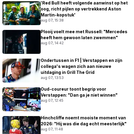
'Red Bull heeft volgende aanwinst op het
oog, richt pijlen op vertrekkend Aston
Martin-kopstuk'
aug 07, 15:38
Plooij voelt mee met Russell: "Mercedes
heeft hem gewoon laten zwemmen"
aug 07, 14:42
Ondertussen in F1 | Verstappen en zijn
collega's wagen zich aan nieuwe
uitdaging in Grill The Grid
aug 07, 13:53
Oud-coureur toont begrip voor
Verstappen: "Dan ga je niet winnen"
aug 07, 12:45
Hinchcliffe noemt mooiste moment van
2026: "Hij was die dag echt meesterlijk"
aug 07, 11:48