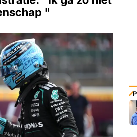
stratie: "Ik ga zo niet
enschap "
P