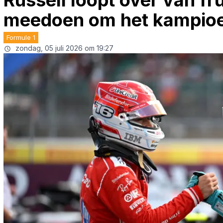
Russell loopt over van fru
meedoen om het kampio
Formule 1
zondag, 05 juli 2026 om 19:27