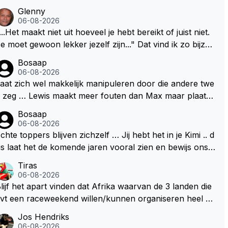
Glenny
06-08-2026
...Het maakt niet uit hoeveel je hebt bereikt of juist niet.
e moet gewoon lekker jezelf zijn..." Dat vind ik zo bijzon
er aan Max Verstappen; het gaat hem om kwaliteit en ni
Bosaap
t om kwantiteit in het (zijn) leven. Voor zo'n mindset in
06-08-2026
en wereld waarin het nota bene heel vaak juist WEL om
aat zich wel makkelijk manipuleren door die andere twe
wantiteit draait, en dat op zo'n jonge leeftijd, kan ik allee
 zeg … Lewis maakt meer fouten dan Max maar plaatst
maar bewondering hebben. Toen hij zijn eerste titel in
 toch boven Max .. En ja dan Kimi … Kimi rijdt goed, be
Bosaap
bu Dhabi won in 2021 zei hij al direct dat hij had bereikt
rijp mij goed, maar heeft ook het beste materiaal .. Het k
06-08-2026
at hij altijd al graag wilde. Max was tevreden, de rest is
n en mag nooit zo zijn dat hij kwa rijden hoger ingescha
chte toppers blijven zichzelf … Jij hebt het in je Kimi .. d
onus. Iets dergelijks heb ik bijvoorbeeld Lando Norris n
ld wordt dan Lewis en Max .. Dan begrijpt je het echt ni
s laat het de komende jaren vooral zien en bewijs ons d
 niet horen zeggen. Eigenlijk nog geen enkele andere
t en doe je Lewis en Max toch echt te kort ..
t je jezelf kunt blijven … 👊👊
Tiras
oureur...
06-08-2026
lijf het apart vinden dat Afrika waarvan de 3 landen die
vt een raceweekend willen/kunnen organiseren heel ve
l honderden miljoenen gaan spenderen aan het opknap
Jos Hendriks
en van circuits en geld voor de FOM om maar die F1 lic
06-08-2026