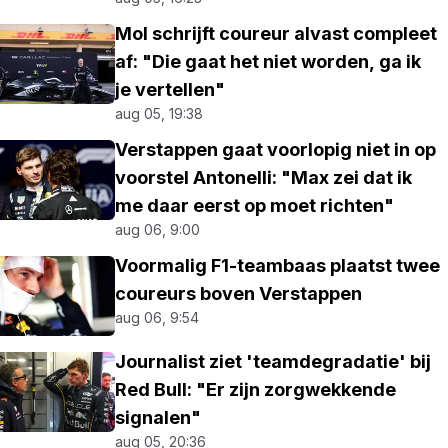
Mol schrijft coureur alvast compleet
af: "Die gaat het niet worden, ga ik
je vertellen"
aug 05, 19:38
Verstappen gaat voorlopig niet in op
voorstel Antonelli: "Max zei dat ik
me daar eerst op moet richten"
aug 06, 9:00
Voormalig F1-teambaas plaatst twee
coureurs boven Verstappen
aug 06, 9:54
Journalist ziet 'teamdegradatie' bij
Red Bull: "Er zijn zorgwekkende
signalen"
aug 05, 20:36