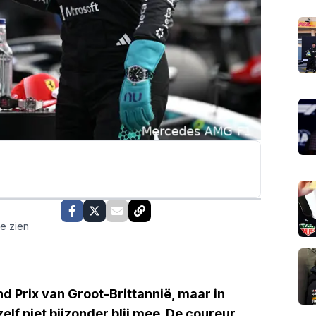
te zien
d Prix van Groot-Brittannië, maar in
zelf niet bijzonder blij mee. De coureur