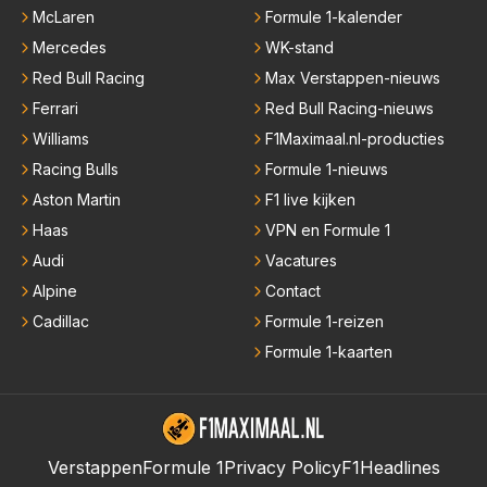
McLaren
Formule 1-kalender
Mercedes
WK-stand
Red Bull Racing
Max Verstappen-nieuws
Ferrari
Red Bull Racing-nieuws
Williams
F1Maximaal.nl-producties
Racing Bulls
Formule 1-nieuws
Aston Martin
F1 live kijken
Haas
VPN en Formule 1
Audi
Vacatures
Alpine
Contact
Cadillac
Formule 1-reizen
Formule 1-kaarten
Verstappen
Formule 1
Privacy Policy
F1Headlines