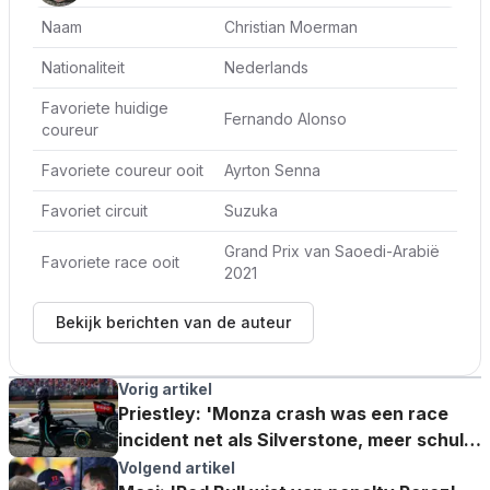
Naam
Christian Moerman
Nationaliteit
Nederlands
Favoriete huidige
Fernando Alonso
coureur
Favoriete coureur ooit
Ayrton Senna
Favoriet circuit
Suzuka
Grand Prix van Saoedi-Arabië
Favoriete race ooit
2021
Bekijk berichten van de auteur
Vorig artikel
Priestley: 'Monza crash was een race
incident net als Silverstone, meer schuld
bij Max'
Volgend artikel