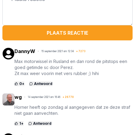
PLAATS REACTIE
DannyW
15 september 2021 om 12:34
+
7273
Max motorwissel in Rusland en dan rond de pitstops een
goed getimde sc door Perez.
Zit max weer voorin met vers rubber ;) hihi
0
+
Antwoord
wg
14 september 2021 om 16:46
+
26770
Horner heeft op zondag al aangegeven dat ze deze straf
niet gaan aanvechten.
1
+
Antwoord