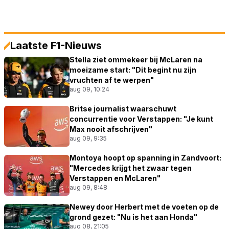
Laatste F1-Nieuws
Stella ziet ommekeer bij McLaren na
moeizame start: "Dit begint nu zijn
vruchten af te werpen"
aug 09, 10:24
Britse journalist waarschuwt
concurrentie voor Verstappen: "Je kunt
Max nooit afschrijven"
aug 09, 9:35
Montoya hoopt op spanning in Zandvoort:
"Mercedes krijgt het zwaar tegen
Verstappen en McLaren"
aug 09, 8:48
Newey door Herbert met de voeten op de
grond gezet: "Nu is het aan Honda"
aug 08, 21:05