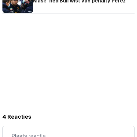
Masi: 'Red Bull wist van penalty Perez'
4 Reacties