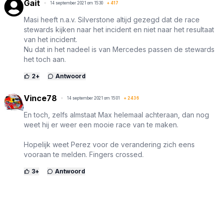
Gait
14 september 2021 om 15:30
+
417
Masi heeft n.a.v. Silverstone altijd gezegd dat de race
stewards kijken naar het incident en niet naar het resultaat
van het incident.
Nu dat in het nadeel is van Mercedes passen de stewards
het toch aan.
2
+
Antwoord
Vince78
14 september 2021 om 15:01
+
2436
En toch, zelfs almstaat Max helemaal achteraan, dan nog
weet hij er weer een mooie race van te maken.
Hopelijk weet Perez voor de verandering zich eens
vooraan te melden. Fingers crossed.
3
+
Antwoord