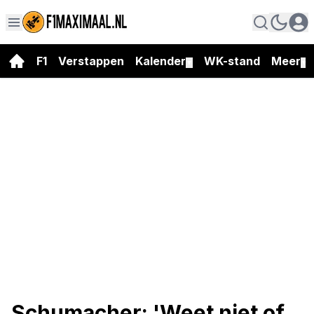
F1
Verstappen
Kalender
WK-stand
Meer
▼
▼
Schumacher: 'Weet niet of