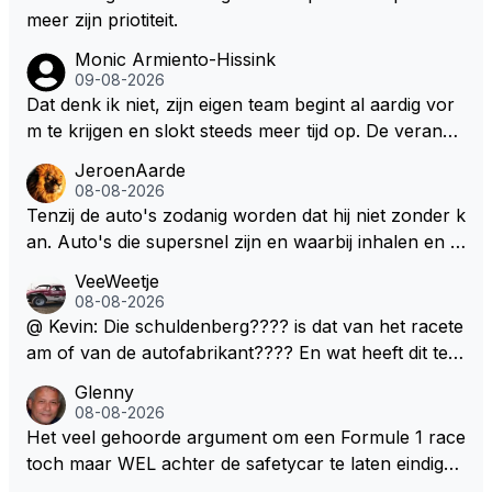
meer zijn priotiteit.
Monic Armiento-Hissink
09-08-2026
Dat denk ik niet, zijn eigen team begint al aardig vor
m te krijgen en slokt steeds meer tijd op. De verande
ringen die de komende twee jaar door gevoerd word
JeroenAarde
en zullen ben ik bang niet het gewenste effect hebb
08-08-2026
en. Mocht het wel zo zijn dan zal het 3 jaar zijn, hoo
Tenzij de auto's zodanig worden dat hij niet zonder k
guit 5 jaar maar echt niet langer. Vergeet niet, hij hee
an. Auto's die supersnel zijn en waarbij inhalen en v
ft nu een aantal races in GT3 gereden en dat heeft h
erdedigen uitdagingen zijn! Max houdt van snelheid,
VeeWeetje
em meer plezier gebracht dan de F1 op dit moment.
ronkende motoren en op de grenzen rijden van de
08-08-2026
mogelijkheden. Het ouderwetse racen waarbij de ma
@ Kevin: Die schuldenberg???? is dat van het racete
nnen en jongens verdeeld worden. Als deze auto's g
am of van de autofabrikant???? En wat heeft dit te
ebouwd worden zie ik Max het nog wel langer volho
maken met de prestaties van Newey???? En is Herb
Glenny
uden dan dat hij op dit moment beweerd. Dan kan hij
ert nu de spindoctor van newey geworden?? Eerlijk
08-08-2026
zijn talenten en uitzonderlijke klasse laten zien en he
gezegd snap ik de de kop én het artikel niet echt.
Het veel gehoorde argument om een Formule 1 race
eft daar enorm veel lol aan.
toch maar WEL achter de safetycar te laten eindigen
en aldus niet te kiezen voor een stukje verlenging, is