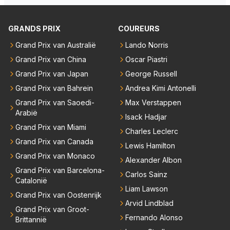
dat men vreest voor een brandstof tekort. Kennelijk
rijden de teams met tot op de liter afgemeten peut...
GRANDS PRIX
COUREURS
Grand Prix van Australië
Lando Norris
Grand Prix van China
Oscar Piastri
Grand Prix van Japan
George Russell
Grand Prix van Bahrein
Andrea Kimi Antonelli
Grand Prix van Saoedi-
Max Verstappen
Arabië
Isack Hadjar
Grand Prix van Miami
Charles Leclerc
Grand Prix van Canada
Lewis Hamilton
Grand Prix van Monaco
Alexander Albon
Grand Prix van Barcelona-
Carlos Sainz
Catalonië
Liam Lawson
Grand Prix van Oostenrijk
Arvid Lindblad
Grand Prix van Groot-
Fernando Alonso
Brittannië