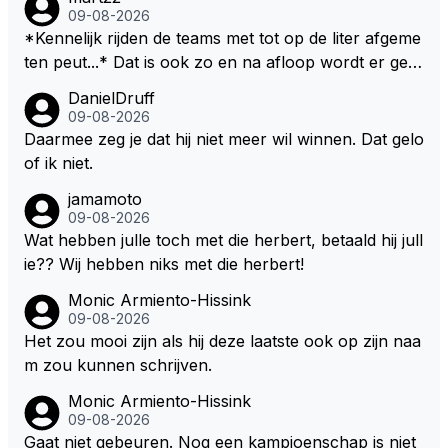
09-08-2026
*Kennelijk rijden de teams met tot op de liter afgeme
ten peut...* Dat is ook zo en na afloop wordt er gec
ontroleerd en moet er nog minimaal 1 liter in de tank
DanielDruff
zitten. Om die reden is Vettel ooit gediskwalificeerd. J
09-08-2026
e hoort soms ook wel eens dat ze brandstoof moete
Daarmee zeg je dat hij niet meer wil winnen. Dat gelo
n sparen als de race engineer denkt dat ze die ene li
of ik niet.
ter niet gaan halen. Je zou dit ook kunnen oplossen
jamamoto
door die 1 liter te verhogen naar bijv. 5 liter en dan di
09-08-2026
e ronden achter SC niet mee te tellen. Na x ronden
Wat hebben julle toch met die herbert, betaald hij jull
SC moet er na afloop niet nog 5 maar x liter inzitten.
ie?? Wij hebben niks met die herbert!
Monic Armiento-Hissink
09-08-2026
Het zou mooi zijn als hij deze laatste ook op zijn naa
m zou kunnen schrijven.
Monic Armiento-Hissink
09-08-2026
Gaat niet gebeuren. Nog een kampioenschap is niet