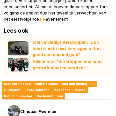
gaat hij Verstappen belangrijke punten kosten',
concludeert hij. Al met al hoeven de Verstappen-fans
volgens de analist dus niet teveel te verwachten van
het eerstvolgende
F1
-evenement.
Lees ook
Mol verdedigt Verstappen: 'Dan
hoef ik echt niet te vragen of het
goed met iemand gaat'
Villeneuve: 'Verstappen had nooit
gestraft moeten worden'
Max Verstappen
Valtteri Bottas
Red Bull Racing
F1
F1 Nieuws
Lewis Hamilton
Mercedes
Monza
Ralf Schumacher
Sochi Autodrom
Christian Moerman