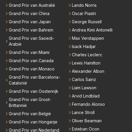
Grand Prix van Australië
Lando Norris
iedereen is vertrokken. Dat er nu een paar jaar acht
Grand Prix van China
Oscar Piastri
er elkaar mensen een andere uitdagingen zoeken of
niet meer in de F1 willen werken is niet zo gek als de
Grand Prix van Japan
George Russell
meesten van hen al sinds dat RB hun intrede deed a
Grand Prix van Bahrein
Andrea Kimi Antonelli
anwezig waren. De mensen die nu een aantal van di
Grand Prix van Saoedi-
Max Verstappen
e lege plaatsen op gaan vullen hebben ook al jaren
Arabië
Isack Hadjar
binnen RB gewerkt en zijn voor Max geen vreemde
Grand Prix van Miami
Charles Leclerc
n meer. Ook andere teams verliezen mensen. Er wo
Grand Prix van Canada
Lewis Hamilton
rdt teveel drama van gemaakt.
Grand Prix van Monaco
Alexander Albon
Grand Prix van Barcelona-
Carlos Sainz
Catalonië
Liam Lawson
Grand Prix van Oostenrijk
Arvid Lindblad
Grand Prix van Groot-
Fernando Alonso
Brittannië
Lance Stroll
Grand Prix van België
Oliver Bearman
Grand Prix van Hongarije
Esteban Ocon
Grand Prix van Nederland