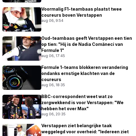
Voormalig F1-teambaas plaatst twee
coureurs boven Verstappen
aug 06, 9:54
Oud-teambaas geeft Verstappen een tien
op tien: "Hij is de Nadia Comăneci van
Formule 1"
aug 06, 17:45
Formule 1-teams blokkeren verandering
ondanks ernstige klachten van de
coureurs
aug 06, 18:35
BBC-correspondent weet wat zo
zorgwekkend is voor Verstappen: "We
hebben het over Max"
aug 06, 20:35
Verstappen ziet belangrijke taak
weggelegd voor overheid: "Iedereen ziet