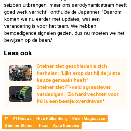
seizoen uitbrengen, maar ons aerodynamicateam heeft
goed werk verricht', onthulde de Japanner. 'Daarom
komen we nu eerder met updates, wat een
verandering is voor het team. We hebben
bemoedigende signalen gezien, dus nu moeten we het
bewijzen op de baan.'
Lees ook
Steiner ziet geschiedenis zich
herhalen: 'Lijkt erop dat hij de juiste
keuze gemaakt heeft'
Steiner ziet F1-veld agressiever
verdedigen: 'Zo hard vechten voor
P6 is een beetje overdreven'
F1
F1 Nieuws
Nico Hülkenberg
Kevin Magnussen
Günther Steiner
Haas
Ayao Komatsu