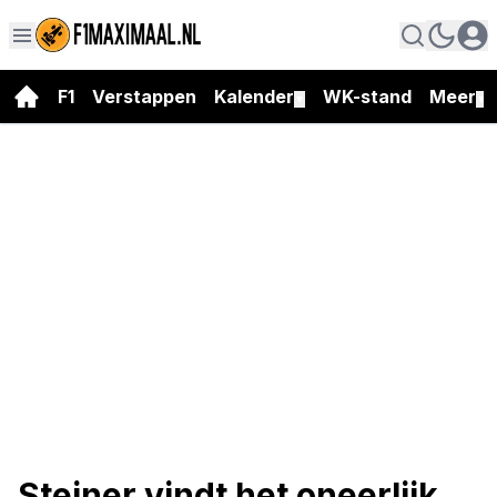
F1
Verstappen
Kalender
WK-stand
Meer
▼
▼
Steiner vindt het oneerlijk