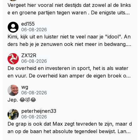
Vergeet hier vooral niet destijds dat zowel al de links
e en groene partijen tegen waren . De enigste uitspr
aak van een groenlinkse daarnaast bouw er een dak
ed155
over dan kunnen ze hun eigen uitlaat gassen inade
06-08-2026
men maar niet wetende was dat de F1 motor schone
Kimi, kijk uit en luister niet te veel naar je "idool". An
r is dan een normale auto. Dus denk echt niet dat de
ders heb je je zenuwen ook niet meer in bedwang. Zi
ze groene/wollen regering hier de F1 talenten of kar
e Bezechi, Di Antonio.. misschien anders tegen Max/
ZX12R
ters zullen steunen laat staan om een euro in het cir
Marquez/Jos ? Veel gezelliger
06-08-2026
cuit Zandvoort te steken
De overheid en investeren in sport, het is als water
en vuur. De overheid kan amper de eigen broek oph
ouden. De Staat steelt liever, liefst van eigen burger
wg
s. Je kunt de Staat het best vergelijken met de sherif
06-08-2026
f van Nottinghem (Robin Hood) welk achter de bom
Jep. 😂🤣😂
en verscholen de argeloze burger opwacht om he
peterheijnen33
m/haar van zijn laatste zuurverdiende stuiver te ber
06-08-2026
oven. De Staat heeft nooit ooit maar een stuiver in Z
De grap is ook dat Max zegt tevreden te zijn, maar d
andvoort willen investeren en dat zal ook nooit gebe
an op de baan het absolute tegendeel bewijst. Lando
uren. Afdragen van BTW gelden en vergunningen bi
zegt daarentegen juist meer te willen, maar laat het