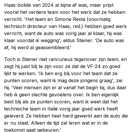
Haas-bolide van 2024 al bijna af was, maar prijst
vooral het verdere team voor het werk dat ze hebben
verricht. 'Het team en Simone Resta (voormalig
technisch directeur van Haas, red.) hebben goed werk
verricht, want de auto was vorig jaar al klaar, hij was
klaar voordat ik wegging', aldus Steiner. 'De auto was
af, hij werd al geassembleerd.'
Toch is Steiner niet rancuneus tegenover zijn team, en
zegt hij juist blij te zijn voor ze dat de VF-24 zo goed
lijkt te werken. 'Ik ben erg blij voor het team dat ze
punten scoren, want ik mag deze jongens graag', zei
hij. 'Veel mensen zijn er al vanaf het begin bij, dus daar
heb ik geen slechte gevoelens over. Ik ben eigenlijk
best blij als ze punten scoren, want ik weet dat het
technische team in Italië vorig jaar goed werk heeft
geleverd. Ze hebben heel hard gewerkt aan de auto die
er nu staat. Alleen de tijd zal leren wat er in de
toekomst gaat gebeuren.'