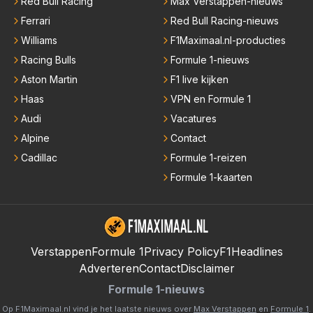
Red Bull Racing
Max Verstappen-nieuws
Ferrari
Red Bull Racing-nieuws
Williams
F1Maximaal.nl-producties
Racing Bulls
Formule 1-nieuws
Aston Martin
F1 live kijken
Haas
VPN en Formule 1
Audi
Vacatures
Alpine
Contact
Cadillac
Formule 1-reizen
Formule 1-kaarten
Verstappen
Formule 1
Privacy Policy
F1Headlines
Adverteren
Contact
Disclaimer
Formule 1-nieuws
Op F1Maximaal.nl vind je het laatste nieuws over
Max Verstappen
en
Formule 1
.