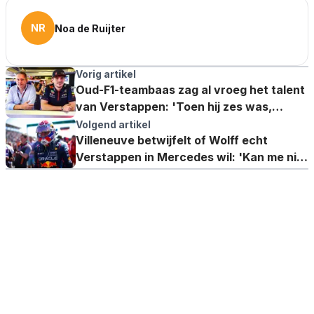
NR
Noa de Ruijter
Vorig artikel
Oud-F1-teambaas zag al vroeg het talent
van Verstappen: 'Toen hij zes was,
versloeg hij al zijn vader'
Volgend artikel
Villeneuve betwijfelt of Wolff echt
Verstappen in Mercedes wil: 'Kan me niet
voorstellen'