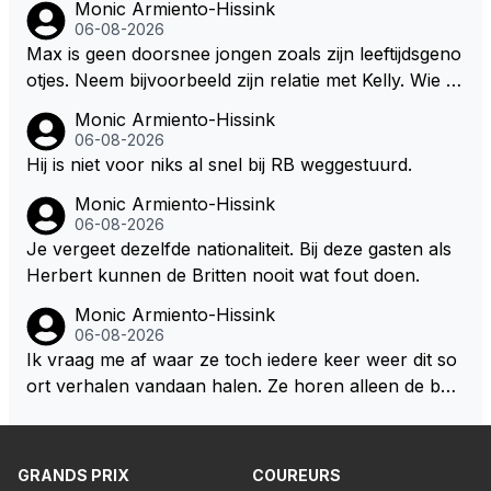
Monic Armiento-Hissink
j dergelijke sportievefestiviteiten MOET je dan weer
dan eigenlijk niet echt zien. ;)
06-08-2026
wel afstaan, de parasiet.
Max is geen doorsnee jongen zoals zijn leeftijdsgeno
otjes. Neem bijvoorbeeld zijn relatie met Kelly. Wie g
aat er een relatie aan met een vrouw die toch wat ja
Monic Armiento-Hissink
artjes ouder is en al een kleine heeft van een voorm
06-08-2026
alig RB-lid op de leeftijd van 23 jaar? Hij doet dingen
Hij is niet voor niks al snel bij RB weggestuurd.
die leeftijdsgenootjes niet doen en blijft toch heel gew
Monic Armiento-Hissink
oon. Ieder jaar is er in Hongarije een uitje voor zijn t
06-08-2026
eam. Op 28-jarige leeftijd is hij al eigenaar van een su
Je vergeet dezelfde nationaliteit. Bij deze gasten als
ccesvol raceteam. Hij is niet alleen speciaal in de aut
Herbert kunnen de Britten nooit wat fout doen.
o maar ook daarbuiten.
Monic Armiento-Hissink
06-08-2026
Ik vraag me af waar ze toch iedere keer weer dit so
ort verhalen vandaan halen. Ze horen alleen de boa
rdradio's en interviews van Max, die uitgezonden en
gedaan worden als ie nog vol adrenaline zit, maar ni
emand weet wat er zich afspeelt achter gesloten de
GRANDS PRIX
COUREURS
uren. Bovendien werken er 2000 man bij RB en niet