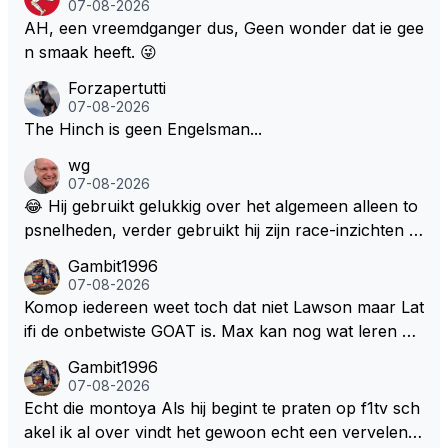
07-08-2026
aces zijn dit leuke berichtjes
AH, een vreemdganger dus, Geen wonder dat ie gee
n smaak heeft. 😜
Forzapertutti
07-08-2026
The Hinch is geen Engelsman...
wg
07-08-2026
😂 Hij gebruikt gelukkig over het algemeen alleen to
psnelheden, verder gebruikt hij zijn race-inzichten q
ua rotatie, baangebruik, etc. Alleen snelheid in of uit
Gambit1996
een bocht zegt helemaal niets, dus wat dat betreft h
07-08-2026
eeft hij sowieso gelijk 😂.
Komop iedereen weet toch dat niet Lawson maar Lat
ifi de onbetwiste GOAT is. Max kan nog wat leren va
n hem En iedereen maar zeggen Schumacher of Ha
Gambit1996
milton, hahahaha. Latifi pakt ze allemaal met de oge
07-08-2026
n dicht met als onbetwiste nummer 2 of GOATINES
Echt die montoya Als hij begint te praten op f1tv sch
S Lawson natuurlijk 😂😂😂😂😂
akel ik al over vindt het gewoon echt een vervelend