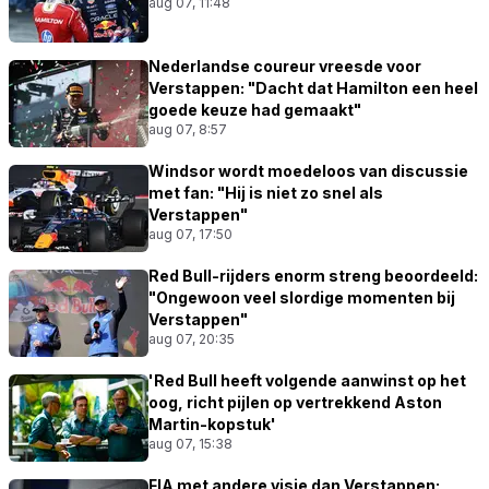
aug 07, 11:48
Nederlandse coureur vreesde voor
Verstappen: "Dacht dat Hamilton een heel
goede keuze had gemaakt"
aug 07, 8:57
Windsor wordt moedeloos van discussie
met fan: "Hij is niet zo snel als
Verstappen"
aug 07, 17:50
Red Bull-rijders enorm streng beoordeeld:
"Ongewoon veel slordige momenten bij
Verstappen"
aug 07, 20:35
'Red Bull heeft volgende aanwinst op het
oog, richt pijlen op vertrekkend Aston
Martin-kopstuk'
aug 07, 15:38
FIA met andere visie dan Verstappen: