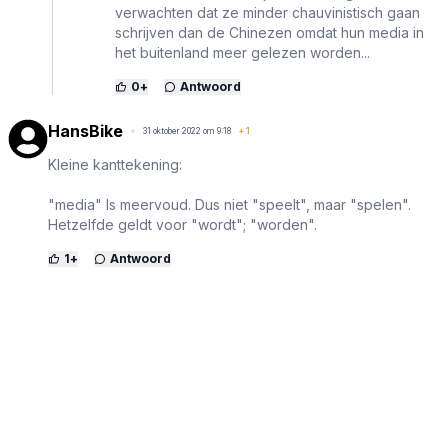
verwachten dat ze minder chauvinistisch gaan
schrijven dan de Chinezen omdat hun media in
het buitenland meer gelezen worden...
0
+
Antwoord
HansBike
31 oktober 2022 om 9:18
+
1
Kleine kanttekening:
"media" Is meervoud. Dus niet "speelt", maar "spelen".
Hetzelfde geldt voor "wordt"; "worden".
1
+
Antwoord