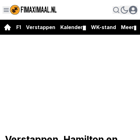
F1
Verstappen
Kalender
WK-stand
Meer
▼
▼
Verstappen, Hamilton en