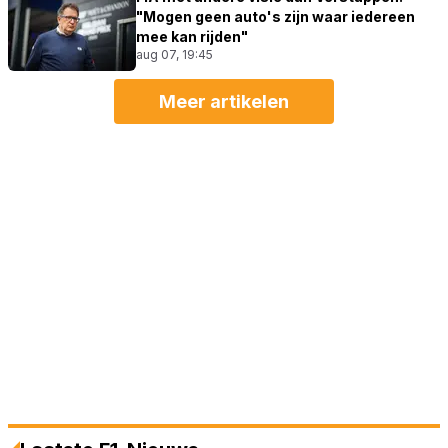
"Mogen geen auto's zijn waar iedereen
mee kan rijden"
aug 07, 19:45
Meer artikelen