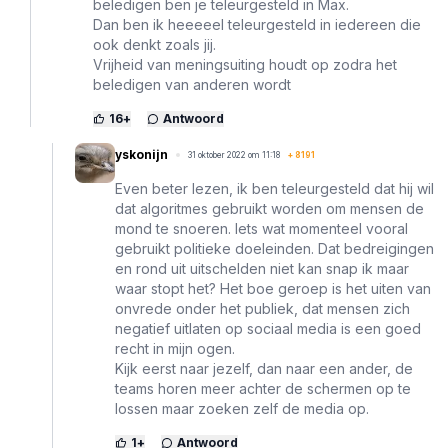
beledigen ben je teleurgesteld in Max.
Dan ben ik heeeeel teleurgesteld in iedereen die
ook denkt zoals jij.
Vrijheid van meningsuiting houdt op zodra het
beledigen van anderen wordt
16
+
Antwoord
yskonijn
31 oktober 2022 om 11:18
+
8191
Even beter lezen, ik ben teleurgesteld dat hij wil
dat algoritmes gebruikt worden om mensen de
mond te snoeren. Iets wat momenteel vooral
gebruikt politieke doeleinden. Dat bedreigingen
en rond uit uitschelden niet kan snap ik maar
waar stopt het? Het boe geroep is het uiten van
onvrede onder het publiek, dat mensen zich
negatief uitlaten op sociaal media is een goed
recht in mijn ogen.
Kijk eerst naar jezelf, dan naar een ander, de
teams horen meer achter de schermen op te
lossen maar zoeken zelf de media op.
1
+
Antwoord