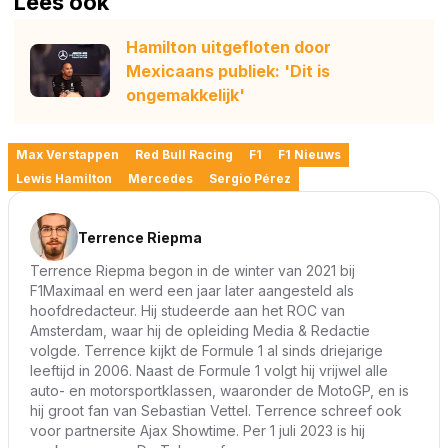
Lees ook
Hamilton uitgefloten door
Mexicaans publiek: 'Dit is
ongemakkelijk'
Max Verstappen
Red Bull Racing
F1
F1 Nieuws
Lewis Hamilton
Mercedes
Sergio Pérez
Terrence Riepma
Terrence Riepma begon in de winter van 2021 bij
F1Maximaal en werd een jaar later aangesteld als
hoofdredacteur. Hij studeerde aan het ROC van
Amsterdam, waar hij de opleiding Media & Redactie
volgde. Terrence kijkt de Formule 1 al sinds driejarige
leeftijd in 2006. Naast de Formule 1 volgt hij vrijwel alle
auto- en motorsportklassen, waaronder de MotoGP, en is
hij groot fan van Sebastian Vettel. Terrence schreef ook
voor partnersite Ajax Showtime. Per 1 juli 2023 is hij