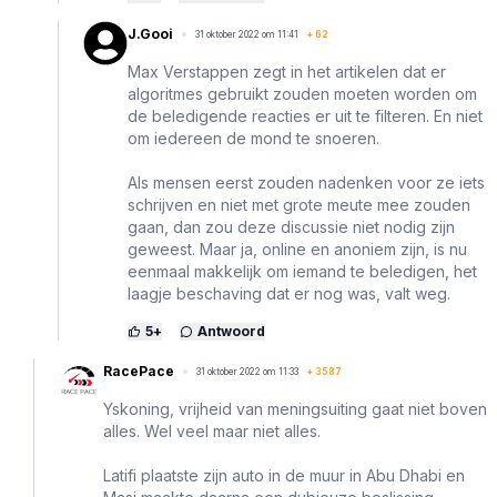
J.Gooi
31 oktober 2022 om 11:41
+
62
Max Verstappen zegt in het artikelen dat er
algoritmes gebruikt zouden moeten worden om
de beledigende reacties er uit te filteren. En niet
om iedereen de mond te snoeren.
Als mensen eerst zouden nadenken voor ze iets
schrijven en niet met grote meute mee zouden
gaan, dan zou deze discussie niet nodig zijn
geweest. Maar ja, online en anoniem zijn, is nu
eenmaal makkelijk om iemand te beledigen, het
laagje beschaving dat er nog was, valt weg.
5
+
Antwoord
RacePace
31 oktober 2022 om 11:33
+
3587
Yskoning, vrijheid van meningsuiting gaat niet boven
alles. Wel veel maar niet alles.
Latifi plaatste zijn auto in de muur in Abu Dhabi en