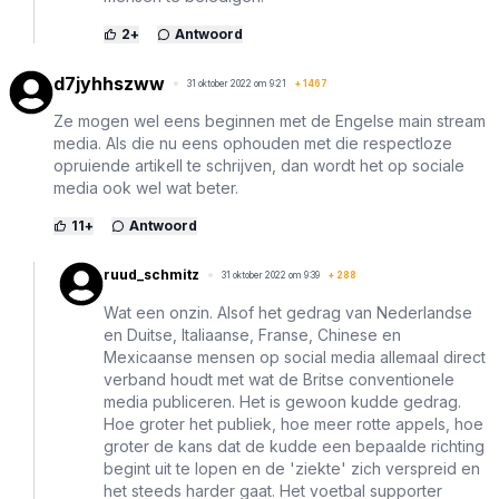
2
+
Antwoord
d7jyhhszww
31 oktober 2022 om 9:21
+
1467
Ze mogen wel eens beginnen met de Engelse main stream
media. Als die nu eens ophouden met die respectloze
opruiende artikell te schrijven, dan wordt het op sociale
media ook wel wat beter.
11
+
Antwoord
ruud_schmitz
31 oktober 2022 om 9:39
+
288
Wat een onzin. Alsof het gedrag van Nederlandse
en Duitse, Italiaanse, Franse, Chinese en
Mexicaanse mensen op social media allemaal direct
verband houdt met wat de Britse conventionele
media publiceren. Het is gewoon kudde gedrag.
Hoe groter het publiek, hoe meer rotte appels, hoe
groter de kans dat de kudde een bepaalde richting
begint uit te lopen en de 'ziekte' zich verspreid en
het steeds harder gaat. Het voetbal supporter