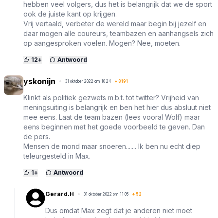
hebben veel volgers, dus het is belangrijk dat we de sport
ook de juiste kant op krijgen.
Vrij vertaald, verbeter de wereld maar begin bij jezelf en
daar mogen alle coureurs, teambazen en aanhangsels zich
op aangesproken voelen. Mogen? Nee, moeten.
12
+
Antwoord
yskonijn
31 oktober 2022 om 10:24
+
8191
Klinkt als politiek gezwets m.b.t. tot twitter? Vrijheid van
meningsuiting is belangrijk en ben het hier dus absluut niet
mee eens. Laat de team bazen (lees vooral Wolf) maar
eens beginnen met het goede voorbeeld te geven. Dan
de pers.
Mensen de mond maar snoeren....... Ik ben nu echt diep
teleurgesteld in Max.
1
+
Antwoord
Gerard.H
31 oktober 2022 om 11:05
+
52
Dus omdat Max zegt dat je anderen niet moet