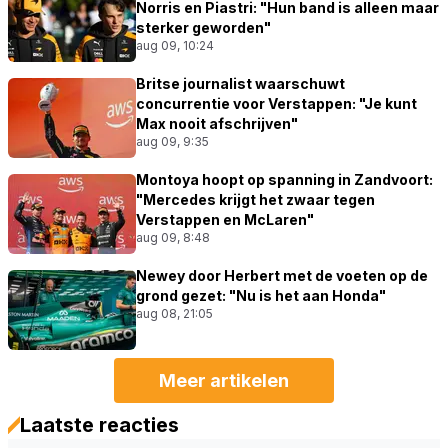
Norris en Piastri: "Hun band is alleen maar
sterker geworden"
aug 09, 10:24
Britse journalist waarschuwt
concurrentie voor Verstappen: "Je kunt
Max nooit afschrijven"
aug 09, 9:35
Montoya hoopt op spanning in Zandvoort:
"Mercedes krijgt het zwaar tegen
Verstappen en McLaren"
aug 09, 8:48
Newey door Herbert met de voeten op de
grond gezet: "Nu is het aan Honda"
aug 08, 21:05
Meer artikelen
Laatste reacties