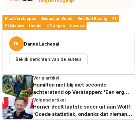
twijfel mogelijk'
Max Verstappen
Sebastian Vettel
Red Bull Racing
F1
F1 Nieuws
Honda
GP Japan
Suzuka
DL
Danaé Lachenal
Bekijk berichten van de auteur
Vorig artikel
Hamilton niet blij met seconde
achterstand op Verstappen: 'Een erg
slechte dag'
Volgend artikel
Horner deelt laatste sneer uit aan Wolff:
'Goede statistiek, ondanks dat niemand
Wikipedia leest'