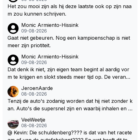
Het zou mooi zijn als hij deze laatste ook op zijn naa
m zou kunnen schrijven.
Monic Armiento-Hissink
09-08-2026
Gaat niet gebeuren. Nog een kampioenschap is niet
meer zijn priotiteit.
Monic Armiento-Hissink
09-08-2026
Dat denk ik niet, zijn eigen team begint al aardig vor
m te krijgen en slokt steeds meer tijd op. De verande
ringen die de komende twee jaar door gevoerd word
JeroenAarde
en zullen ben ik bang niet het gewenste effect hebb
08-08-2026
en. Mocht het wel zo zijn dan zal het 3 jaar zijn, hoo
Tenzij de auto's zodanig worden dat hij niet zonder k
guit 5 jaar maar echt niet langer. Vergeet niet, hij hee
an. Auto's die supersnel zijn en waarbij inhalen en v
ft nu een aantal races in GT3 gereden en dat heeft h
erdedigen uitdagingen zijn! Max houdt van snelheid,
VeeWeetje
em meer plezier gebracht dan de F1 op dit moment.
ronkende motoren en op de grenzen rijden van de
08-08-2026
mogelijkheden. Het ouderwetse racen waarbij de ma
@ Kevin: Die schuldenberg???? is dat van het racete
nnen en jongens verdeeld worden. Als deze auto's g
am of van de autofabrikant???? En wat heeft dit te