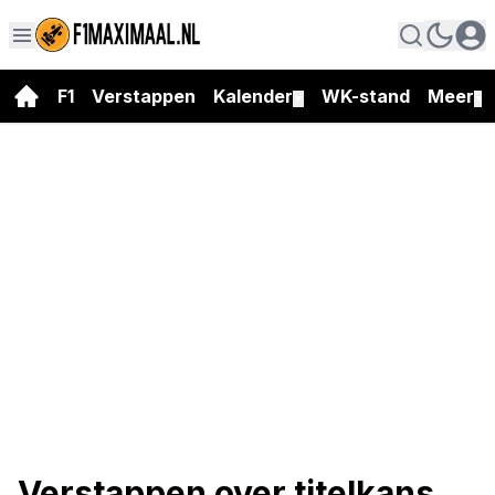
F1
Verstappen
Kalender
WK-stand
Meer
▼
▼
Verstappen over titelkans