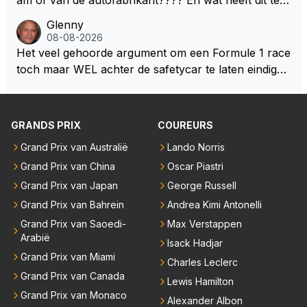
ebouwd worden zie ik Max het nog wel langer volho
maken met de prestaties van Newey???? En is Herb
Glenny
uden dan dat hij op dit moment beweerd. Dan kan hij
ert nu de spindoctor van newey geworden?? Eerlijk
08-08-2026
zijn talenten en uitzonderlijke klasse laten zien en he
gezegd snap ik de de kop én het artikel niet echt.
Het veel gehoorde argument om een Formule 1 race
eft daar enorm veel lol aan.
toch maar WEL achter de safetycar te laten eindigen
en aldus niet te kiezen voor een stukje verlenging, is
dat men vreest voor een brandstof tekort. Kennelijk
rijden de teams met tot op de liter afgemeten peut...
GRANDS PRIX
COUREURS
Grand Prix van Australië
Lando Norris
Grand Prix van China
Oscar Piastri
Grand Prix van Japan
George Russell
Grand Prix van Bahrein
Andrea Kimi Antonelli
Grand Prix van Saoedi-
Max Verstappen
Arabië
Isack Hadjar
Grand Prix van Miami
Charles Leclerc
Grand Prix van Canada
Lewis Hamilton
Grand Prix van Monaco
Alexander Albon