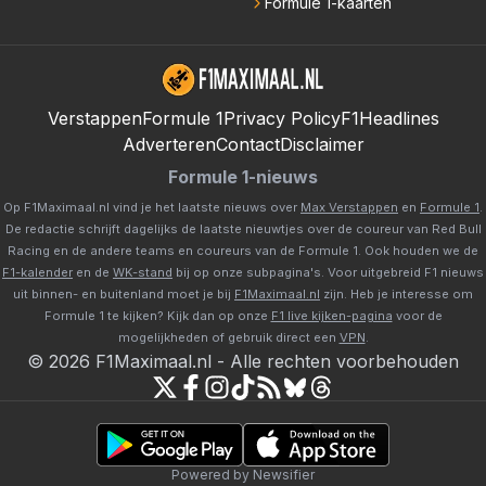
Formule 1-kaarten
Verstappen
Formule 1
Privacy Policy
F1Headlines
Adverteren
Contact
Disclaimer
Formule 1-nieuws
Op F1Maximaal.nl vind je het laatste nieuws over
Max Verstappen
en
Formule 1
.
De redactie schrijft dagelijks de laatste nieuwtjes over de coureur van Red Bull
Racing en de andere teams en coureurs van de Formule 1. Ook houden we de
F1-kalender
en de
WK-stand
bij op onze subpagina's. Voor uitgebreid F1 nieuws
uit binnen- en buitenland moet je bij
F1Maximaal.nl
zijn. Heb je interesse om
Formule 1 te kijken? Kijk dan op onze
F1 live kijken-pagina
voor de
mogelijkheden of gebruik direct een
VPN
.
©
2026
F1Maximaal.nl
-
Alle rechten voorbehouden
Powered by Newsifier