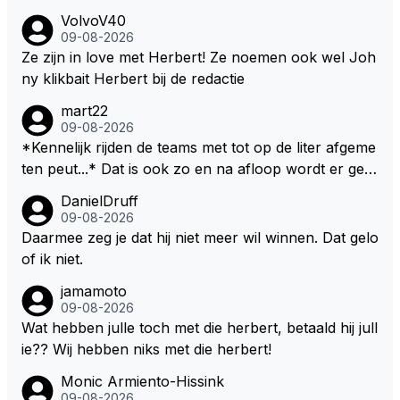
VolvoV40
09-08-2026
Ze zijn in love met Herbert! Ze noemen ook wel Joh
ny klikbait Herbert bij de redactie
mart22
09-08-2026
*Kennelijk rijden de teams met tot op de liter afgeme
ten peut...* Dat is ook zo en na afloop wordt er gec
ontroleerd en moet er nog minimaal 1 liter in de tank
DanielDruff
zitten. Om die reden is Vettel ooit gediskwalificeerd. J
09-08-2026
e hoort soms ook wel eens dat ze brandstoof moete
Daarmee zeg je dat hij niet meer wil winnen. Dat gelo
n sparen als de race engineer denkt dat ze die ene li
of ik niet.
ter niet gaan halen. Je zou dit ook kunnen oplossen
jamamoto
door die 1 liter te verhogen naar bijv. 5 liter en dan di
09-08-2026
e ronden achter SC niet mee te tellen. Na x ronden
Wat hebben julle toch met die herbert, betaald hij jull
SC moet er na afloop niet nog 5 maar x liter inzitten.
ie?? Wij hebben niks met die herbert!
Monic Armiento-Hissink
09-08-2026