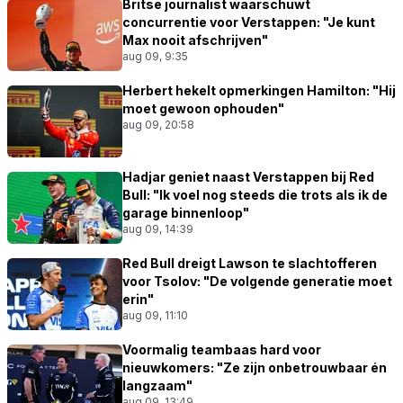
Britse journalist waarschuwt
concurrentie voor Verstappen: "Je kunt
Max nooit afschrijven"
aug 09, 9:35
Herbert hekelt opmerkingen Hamilton: "Hij
moet gewoon ophouden"
aug 09, 20:58
Hadjar geniet naast Verstappen bij Red
Bull: "Ik voel nog steeds die trots als ik de
garage binnenloop"
aug 09, 14:39
Red Bull dreigt Lawson te slachtofferen
voor Tsolov: "De volgende generatie moet
erin"
aug 09, 11:10
Voormalig teambaas hard voor
nieuwkomers: "Ze zijn onbetrouwbaar én
langzaam"
aug 09, 13:49