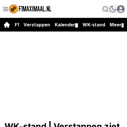
F1
Verstappen
Kalender
WK-stand
Meer
▼
▼
WK-stand | Verstappen ziet