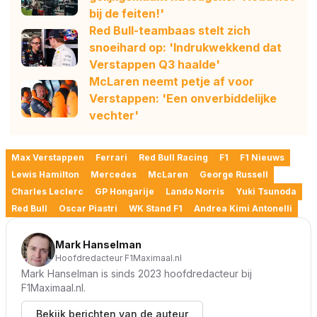
bij de feiten!'
Red Bull-teambaas stelt zich
snoeihard op: 'Indrukwekkend dat
Verstappen Q3 haalde'
McLaren neemt petje af voor
Verstappen: 'Een onverbiddelijke
vechter'
Max Verstappen
Ferrari
Red Bull Racing
F1
F1 Nieuws
Lewis Hamilton
Mercedes
McLaren
George Russell
Charles Leclerc
GP Hongarije
Lando Norris
Yuki Tsunoda
Red Bull
Oscar Piastri
WK Stand F1
Andrea Kimi Antonelli
Mark Hanselman
Hoofdredacteur F1Maximaal.nl
Mark Hanselman is sinds 2023 hoofdredacteur bij
F1Maximaal.nl.
Bekijk berichten van de auteur