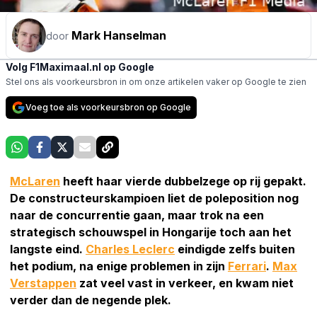
Mark Hanselman
door
Volg F1Maximaal.nl op Google
Stel ons als voorkeursbron in om onze artikelen vaker op Google te zien
Voeg toe als voorkeursbron op Google
McLaren
heeft haar vierde dubbelzege op rij gepakt.
De constructeurskampioen liet de poleposition nog
naar de concurrentie gaan, maar trok na een
strategisch schouwspel in Hongarije toch aan het
langste eind.
Charles Leclerc
eindigde zelfs buiten
het podium, na enige problemen in zijn
Ferrari
.
Max
Verstappen
zat veel vast in verkeer, en kwam niet
verder dan de negende plek.