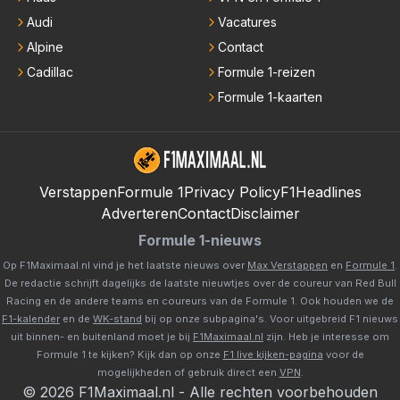
Audi
Vacatures
Alpine
Contact
Cadillac
Formule 1-reizen
Formule 1-kaarten
Verstappen
Formule 1
Privacy Policy
F1Headlines
Adverteren
Contact
Disclaimer
Formule 1-nieuws
Op F1Maximaal.nl vind je het laatste nieuws over
Max Verstappen
en
Formule 1
.
De redactie schrijft dagelijks de laatste nieuwtjes over de coureur van Red Bull
Racing en de andere teams en coureurs van de Formule 1. Ook houden we de
F1-kalender
en de
WK-stand
bij op onze subpagina's. Voor uitgebreid F1 nieuws
uit binnen- en buitenland moet je bij
F1Maximaal.nl
zijn. Heb je interesse om
Formule 1 te kijken? Kijk dan op onze
F1 live kijken-pagina
voor de
mogelijkheden of gebruik direct een
VPN
.
©
2026
F1Maximaal.nl
-
Alle rechten voorbehouden