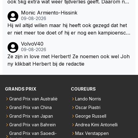
ook 5kg extra wat weer tijdverlies geeft. Daarom ne
men veel coureurs ook niet altijd drinken mee in de
Monic Armiento-Hissink
auto, het is extra gewicht plus na 15 minuten is het h
09-08-2026
ete thee geworden.
Hij wil altijd willen maar hij heeft ook gezegd dat het
er niet meer toe doet of hij er nog een kampioensch
ap aan toevoegt. Of hij nu 4, 5 of 8 titels heeft, kamp
VolvoV40
ioen is hij al, dat zal zijn leven niet veranderen. Hij wi
09-08-2026
l in de eerste plaats races winnen met de eigen moto
Ze zijn in love met Herbert! Ze noemen ook wel Joh
r van RB. Dat zijn zijn eigen uitspraken in een van de
ny klikbait Herbert bij de redactie
talking bull podcast. Daarvoor moet het team weer d
e goede richting in gestuurd worden. Als hij perse uit
was op zoveel mogelijk titels dan was hij al veel eerd
GRANDS PRIX
COUREURS
er bij RB vertrokken.
Grand Prix van Australië
Lando Norris
Grand Prix van China
Oscar Piastri
Grand Prix van Japan
George Russell
Grand Prix van Bahrein
Andrea Kimi Antonelli
Grand Prix van Saoedi-
Max Verstappen