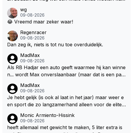
k hem nog langer in de F1. Zoniet dan aufwiederseh
nen rijden, toch?
wg
en na het volgende kontrakt.
09-08-2026
😂 Vreemd maar zeker waar!
Regenracer
09-08-2026
Dan zeg ik, niets is tot nu toe overduidelijk.
MadMax
09-08-2026
Als RB Hadjar een auto geeft waarmee hij kan winne
n... wordt Max onverslaanbaar (maar dat is een par
adox)
MadMax
09-08-2026
Je hebt gelijk (is ook al laat in het jaar) maar weer e
en sport die zo langzamerhand alleen voor de elite t
e breikbaar is.
Monic Armiento-Hissink
09-08-2026
heeft allemaal met gewicht te maken, 5 liter extra is