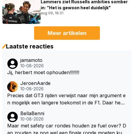
Lammers ziet Russells ambities somber
in: “Het is gewoon heel duidelijk"
aug 09, 18:31
Meer artikelen
Laatste reacties
jamamoto
10-08-2026
Jij, herbert moet ophouden!!!!!!!!
JeroenAarde
10-08-2026
Precies dat GT3 rijden verwijst naar mijn argument e
n mogelijk een langere toekomst in de F1. Daar heeft
men ook gekeken dat GT3 op de Nordschleife een v
BellaBenni
erademing was. Dit zou in de F1 bij elke race moeten
10-08-2026
zijn. Stel de auto's worden zoals ik omschreef en M
Maar met safety car rondes houden ze fuel over? D
ax kan helemaal los gaan met zijn talenten, dan zie i
an zouden ze nog wel een finale ronde moeten kun