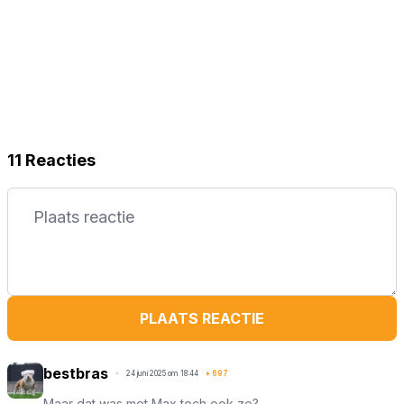
11 Reacties
PLAATS REACTIE
bestbras
24 juni 2025 om 18:44
+
697
Maar dat was met Max toch ook zo?