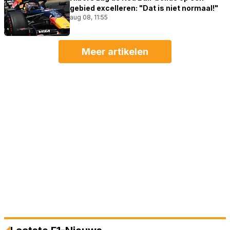
gebied excelleren: "Dat is niet normaal!"
aug 08, 11:55
Meer artikelen