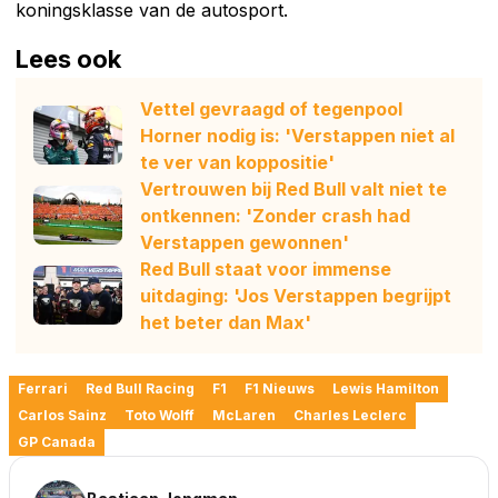
koningsklasse van de autosport.
Lees ook
Vettel gevraagd of tegenpool
Horner nodig is: 'Verstappen niet al
te ver van koppositie'
Vertrouwen bij Red Bull valt niet te
ontkennen: 'Zonder crash had
Verstappen gewonnen'
Red Bull staat voor immense
uitdaging: 'Jos Verstappen begrijpt
het beter dan Max'
Ferrari
Red Bull Racing
F1
F1 Nieuws
Lewis Hamilton
Carlos Sainz
Toto Wolff
McLaren
Charles Leclerc
GP Canada