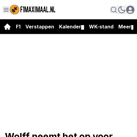
F1
Verstappen
Kalender
WK-stand
Meer
▼
▼
Wolff neemt het op voor