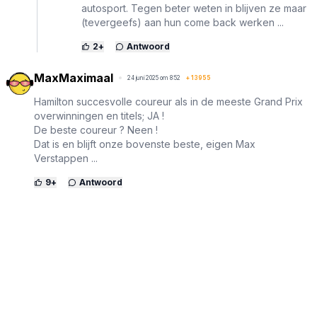
autosport. Tegen beter weten in blijven ze maar
(tevergeefs) aan hun come back werken ...
2
+
Antwoord
MaxMaximaal
24 juni 2025 om 8:52
+
13955
Hamilton succesvolle coureur als in de meeste Grand Prix
overwinningen en titels; JA !
De beste coureur ? Neen !
Dat is en blijft onze bovenste beste, eigen Max
Verstappen ...
9
+
Antwoord