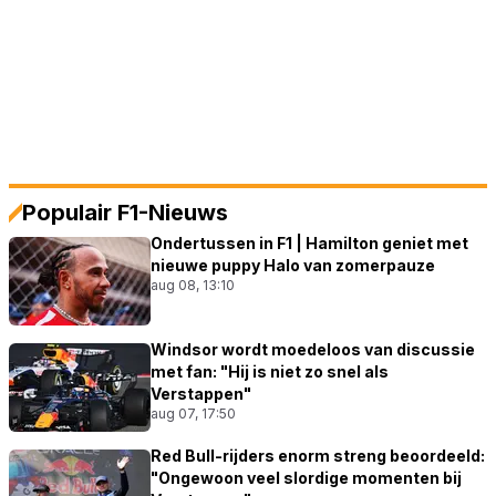
Populair F1-Nieuws
Ondertussen in F1 | Hamilton geniet met
nieuwe puppy Halo van zomerpauze
aug 08, 13:10
Windsor wordt moedeloos van discussie
met fan: "Hij is niet zo snel als
Verstappen"
aug 07, 17:50
Red Bull-rijders enorm streng beoordeeld:
"Ongewoon veel slordige momenten bij