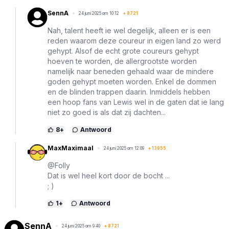
SennA
24 juni 2025 om 10:12
+
8721
Nah, talent heeft ie wel degelijk, alleen er is een
reden waarom deze coureur in eigen land zo werd
gehypt. Alsof de echt grote coureurs gehypt
hoeven te worden, de allergrootste worden
namelijk naar beneden gehaald waar de mindere
goden gehypt moeten worden. Enkel de dommen
en de blinden trappen daarin. Inmiddels hebben
een hoop fans van Lewis wel in de gaten dat ie lang
niet zo goed is als dat zij dachten...
8
+
Antwoord
MaxMaximaal
24 juni 2025 om 12:09
+
13955
@Folly
Dat is wel heel kort door de bocht ...
; )
1
+
Antwoord
SennA
24 juni 2025 om 9:40
+
8721