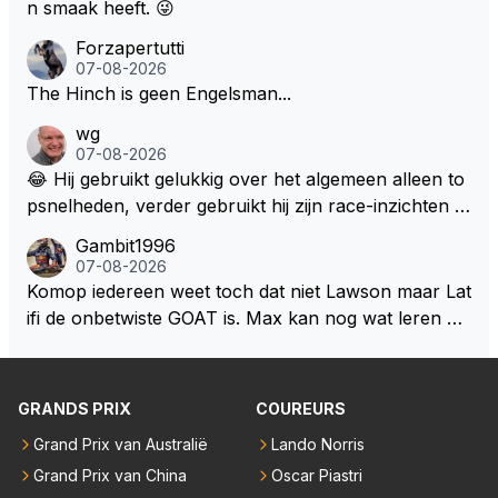
n smaak heeft. 😜
Forzapertutti
07-08-2026
The Hinch is geen Engelsman...
wg
07-08-2026
😂 Hij gebruikt gelukkig over het algemeen alleen to
psnelheden, verder gebruikt hij zijn race-inzichten q
ua rotatie, baangebruik, etc. Alleen snelheid in of uit
Gambit1996
een bocht zegt helemaal niets, dus wat dat betreft h
07-08-2026
eeft hij sowieso gelijk 😂.
Komop iedereen weet toch dat niet Lawson maar Lat
ifi de onbetwiste GOAT is. Max kan nog wat leren va
n hem En iedereen maar zeggen Schumacher of Ha
milton, hahahaha. Latifi pakt ze allemaal met de oge
n dicht met als onbetwiste nummer 2 of GOATINES
GRANDS PRIX
COUREURS
S Lawson natuurlijk 😂😂😂😂😂
Grand Prix van Australië
Lando Norris
Grand Prix van China
Oscar Piastri