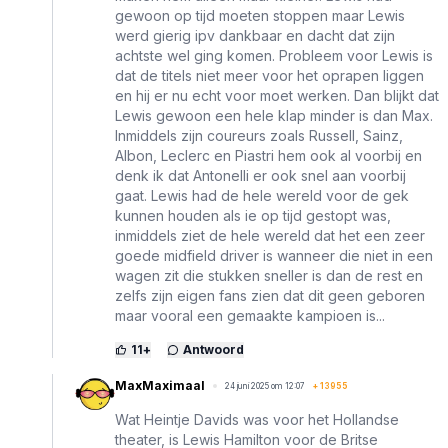
gewoon op tijd moeten stoppen maar Lewis
werd gierig ipv dankbaar en dacht dat zijn
achtste wel ging komen. Probleem voor Lewis is
dat de titels niet meer voor het oprapen liggen
en hij er nu echt voor moet werken. Dan blijkt dat
Lewis gewoon een hele klap minder is dan Max.
Inmiddels zijn coureurs zoals Russell, Sainz,
Albon, Leclerc en Piastri hem ook al voorbij en
denk ik dat Antonelli er ook snel aan voorbij
gaat. Lewis had de hele wereld voor de gek
kunnen houden als ie op tijd gestopt was,
inmiddels ziet de hele wereld dat het een zeer
goede midfield driver is wanneer die niet in een
wagen zit die stukken sneller is dan de rest en
zelfs zijn eigen fans zien dat dit geen geboren
maar vooral een gemaakte kampioen is...
11
+
Antwoord
MaxMaximaal
24 juni 2025 om 12:07
+
13955
Wat Heintje Davids was voor het Hollandse
theater, is Lewis Hamilton voor de Britse