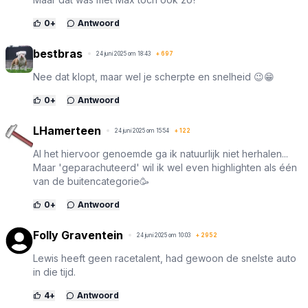
0
+
Antwoord
bestbras
24 juni 2025 om 18:43
+
697
Nee dat klopt, maar wel je scherpte en snelheid 😉😁
0
+
Antwoord
LHamerteen
24 juni 2025 om 15:54
+
122
Al het hiervoor genoemde ga ik natuurlijk niet herhalen...
Maar 'geparachuteerd' wil ik wel even highlighten als één
van de buitencategorie🥳
0
+
Antwoord
Folly Graventein
24 juni 2025 om 10:03
+
2952
Lewis heeft geen racetalent, had gewoon de snelste auto
in die tijd.
4
+
Antwoord