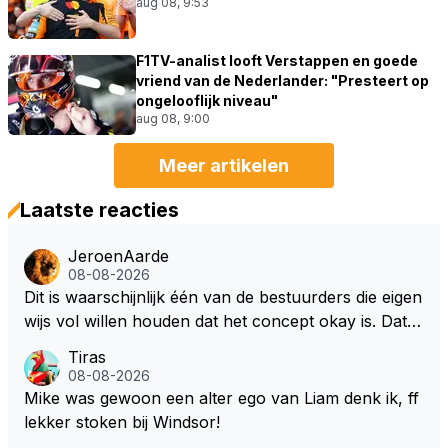
aug 08, 9:53
F1TV-analist looft Verstappen en goede
vriend van de Nederlander: "Presteert op
ongelooflijk niveau"
aug 08, 9:00
Meer artikelen
Laatste reacties
JeroenAarde
08-08-2026
Dit is waarschijnlijk één van de bestuurders die eigen
wijs vol willen houden dat het concept okay is. Dat is
het niet, dat ziet iedereen en wordt ook door de cou
Tiras
reurs gezegd! Dat het lichter, korter en smaller zou
08-08-2026
moeten onderschrijf ik maar het is niet gezegd dat ik
Mike was gewoon een alter ego van Liam denk ik, ff
zijn visie van het huidige concept volg. Om de borst
lekker stoken bij Windsor!
vooruit te houden zonder gezichtsverlies is de oplos