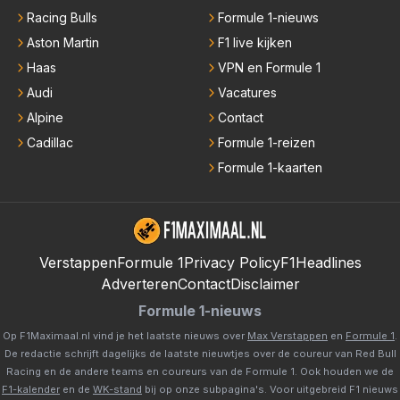
Racing Bulls
Formule 1-nieuws
Aston Martin
F1 live kijken
Haas
VPN en Formule 1
Audi
Vacatures
Alpine
Contact
Cadillac
Formule 1-reizen
Formule 1-kaarten
Verstappen
Formule 1
Privacy Policy
F1Headlines
Adverteren
Contact
Disclaimer
Formule 1-nieuws
Op F1Maximaal.nl vind je het laatste nieuws over
Max Verstappen
en
Formule 1
.
De redactie schrijft dagelijks de laatste nieuwtjes over de coureur van Red Bull
Racing en de andere teams en coureurs van de Formule 1. Ook houden we de
F1-kalender
en de
WK-stand
bij op onze subpagina's. Voor uitgebreid F1 nieuws