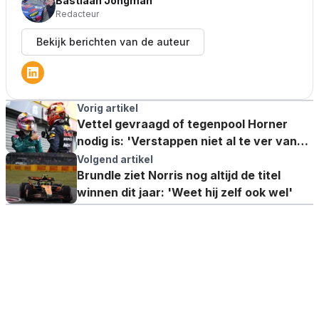
Bastiaan Jongman
Redacteur
Bekijk berichten van de auteur
Vorig artikel
Vettel gevraagd of tegenpool Horner
nodig is: 'Verstappen niet al te ver van
koppositie'
Volgend artikel
Brundle ziet Norris nog altijd de titel
winnen dit jaar: 'Weet hij zelf ook wel'