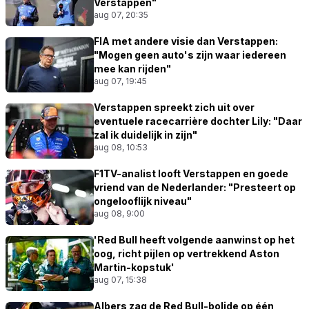
Verstappen"
aug 07, 20:35
FIA met andere visie dan Verstappen:
"Mogen geen auto's zijn waar iedereen
mee kan rijden"
aug 07, 19:45
Verstappen spreekt zich uit over
eventuele racecarrière dochter Lily: "Daar
zal ik duidelijk in zijn"
aug 08, 10:53
F1TV-analist looft Verstappen en goede
vriend van de Nederlander: "Presteert op
ongelooflijk niveau"
aug 08, 9:00
'Red Bull heeft volgende aanwinst op het
oog, richt pijlen op vertrekkend Aston
Martin-kopstuk'
aug 07, 15:38
Albers zag de Red Bull-bolide op één