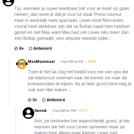
Tja, wanneer je ouwe teambaas het voor je moet op gaan
nemen, dan weet je dat je voor lul staat. Prima coureur
maar in werkelijk niets speciaals. Lewis moet Mercedes
vooral heel dankbaar zijn dat ze Bottas naast hem hebben
gezet en niet Max want Max had van Lewis niks meer dan
een Bottas gemaakt, een simpele tweede rijder...
8
+
Antwoord
MaxMaximaal
24 juni 2025 om 9:54
+
13955
Toen ik het las zag het beeld voor me van opa die
zijn kleinzoon meenam naar de kermis om naar de
botsautootjes te kijken. Als je later groot bent mag je
ook een ritje maken ...
3
+
Antwoord
SennA
24 juni 2025 om 10:06
+
8721
Ach, ze bedoelen het waarschijnlijk goed, al die
mensen die het voor Lewis opnemen maar ze
maken hem alleen maar kleiner. Lewis had