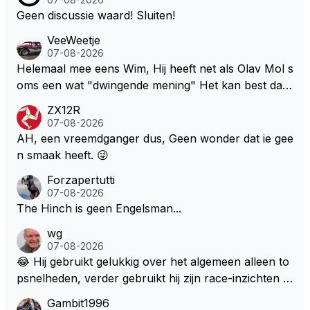
en om de autos kleiner en smaller te maken. Om we
en euro voor af mogen tikken. Wat daarbij me nog h
Geen discussie waard! Sluiten!
er echte raceauto's te zien zodat iedereen weer teru
et meeste verbaasd is dat de gehele Nederlandse ro
gkomt naar de F1 die inmiddels weggelopen zijn!
VeeWeetje
ddelpers en de RTL Boulevards van deze wereld dit
07-08-2026
uitermate belangrijke nieuws volledig hebben gemist.
Helemaal mee eens Wim, Hij heeft net als Olav Mol s
oms een wat "dwingende mening" Het kan best dat
de fan in kwestie probeerde een vergelijkbaar gevoe
ZX12R
l bij Windsor op te roepen. Maar in een tijd zonder r
07-08-2026
aces zijn dit leuke berichtjes
AH, een vreemdganger dus, Geen wonder dat ie gee
n smaak heeft. 😜
Forzapertutti
07-08-2026
The Hinch is geen Engelsman...
wg
07-08-2026
😂 Hij gebruikt gelukkig over het algemeen alleen to
psnelheden, verder gebruikt hij zijn race-inzichten q
ua rotatie, baangebruik, etc. Alleen snelheid in of uit
Gambit1996