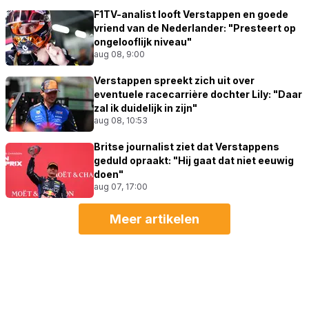
F1TV-analist looft Verstappen en goede
vriend van de Nederlander: "Presteert op
ongelooflijk niveau"
aug 08, 9:00
Verstappen spreekt zich uit over
eventuele racecarrière dochter Lily: "Daar
zal ik duidelijk in zijn"
aug 08, 10:53
Britse journalist ziet dat Verstappens
geduld opraakt: "Hij gaat dat niet eeuwig
doen"
aug 07, 17:00
Meer artikelen