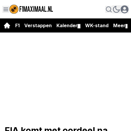
F1
Verstappen
Kalender
WK-stand
Meer
▼
▼
FIA komt met oordeel na