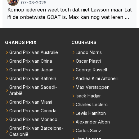
een bocht zegt helemaal niets, dus wat dat betreft h
07-08-2026
eeft hij sowieso gelijk 😂.
Komop iedereen weet toch dat niet Lawson maar Lat
ifi de onbetwiste GOAT is. Max kan nog wat leren va
n hem En iedereen maar zeggen Schumacher of Ha
milton, hahahaha. Latifi pakt ze allemaal met de oge
n dicht met als onbetwiste nummer 2 of GOATINES
GRANDS PRIX
COUREURS
S Lawson natuurlijk 😂😂😂😂😂
Grand Prix van Australië
Lando Norris
Grand Prix van China
Oscar Piastri
Grand Prix van Japan
George Russell
Grand Prix van Bahrein
Andrea Kimi Antonelli
Grand Prix van Saoedi-
Max Verstappen
Arabië
Isack Hadjar
Grand Prix van Miami
Charles Leclerc
Grand Prix van Canada
Lewis Hamilton
Grand Prix van Monaco
Alexander Albon
Grand Prix van Barcelona-
Carlos Sainz
Catalonië