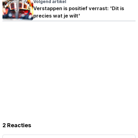
gebleven'
Volgend artikel
Verstappen is positief verrast: 'Dit is
precies wat je wilt'
2 Reacties