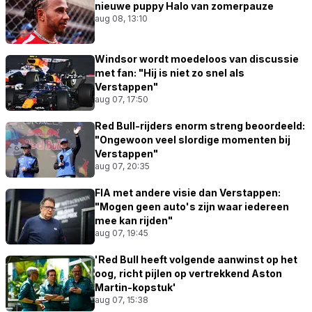
nieuwe puppy Halo van zomerpauze
aug 08, 13:10
Windsor wordt moedeloos van discussie
met fan: "Hij is niet zo snel als
Verstappen"
aug 07, 17:50
Red Bull-rijders enorm streng beoordeeld:
"Ongewoon veel slordige momenten bij
Verstappen"
aug 07, 20:35
FIA met andere visie dan Verstappen:
"Mogen geen auto's zijn waar iedereen
mee kan rijden"
aug 07, 19:45
'Red Bull heeft volgende aanwinst op het
oog, richt pijlen op vertrekkend Aston
Martin-kopstuk'
aug 07, 15:38