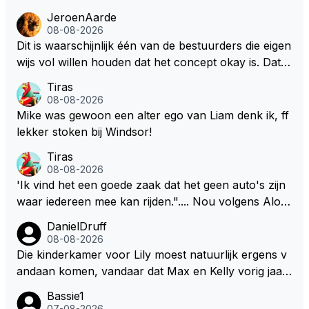
JeroenAarde
08-08-2026
Dit is waarschijnlijk één van de bestuurders die eigen
wijs vol willen houden dat het concept okay is. Dat is
het niet, dat ziet iedereen en wordt ook door de cou
Tiras
reurs gezegd! Dat het lichter, korter en smaller zou
08-08-2026
moeten onderschrijf ik maar het is niet gezegd dat ik
Mike was gewoon een alter ego van Liam denk ik, ff
zijn visie van het huidige concept volg. Om de borst
lekker stoken bij Windsor!
vooruit te houden zonder gezichtsverlies is de oplos
Tiras
sing eenvoudig. Maak de motor voor een groot deel
08-08-2026
belangrijker dan de batterij in verhouding 65/35 en ni
'Ik vind het een goede zaak dat het geen auto's zijn
emand zeurt meer. De verbetering van de F1 zit in d
waar iedereen mee kan rijden.".... Nou volgens Alon
e brandstof. De batterij zorgt op den duur weer voo
so kan onder deze nieuwe (m.n. energie) regelemen
DanielDruff
r een ander milieu probleem. Door de klimaatgekte i
ten zelfs zijn Engineer deze auto nu besturen.
08-08-2026
s de F1 en auto industrie ook de batterij richting opg
Die kinderkamer voor Lily moest natuurlijk ergens v
egaan. Deze batterij heeft het gewicht in de F1 autos
andaan komen, vandaar dat Max en Kelly vorig jaar
erg omhoog geschroefd. Daar zou je al een behoorli
een zeer exclusief appartement hebben gekocht in
jke gewichtsvermindering mee doen en ruimte creër
Bassie1
Monaco. Naar verluid hebben ze daar zo'n 75 miljo
07-08-2026