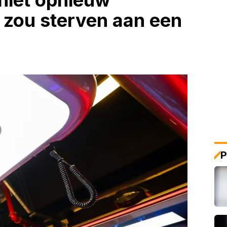
 niet opnieuw
n zou sterven aan een
P