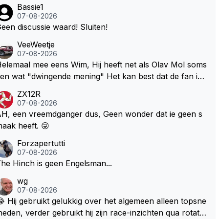
Bassie1
07-08-2026
een discussie waard! Sluiten!
VeeWeetje
07-08-2026
lemaal mee eens Wim, Hij heeft net als Olav Mol soms
en wat "dwingende mening" Het kan best dat de fan in
westie probeerde een vergelijkbaar gevoel bij Windsor
ZX12R
p te roepen. Maar in een tijd zonder races zijn dit leuke
07-08-2026
erichtjes
H, een vreemdganger dus, Geen wonder dat ie geen s
aak heeft. 😜
Forzapertutti
07-08-2026
he Hinch is geen Engelsman...
wg
07-08-2026
 Hij gebruikt gelukkig over het algemeen alleen topsne
heden, verder gebruikt hij zijn race-inzichten qua rotati