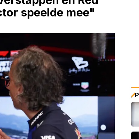
Verstappen en Red
ctor speelde mee"
P