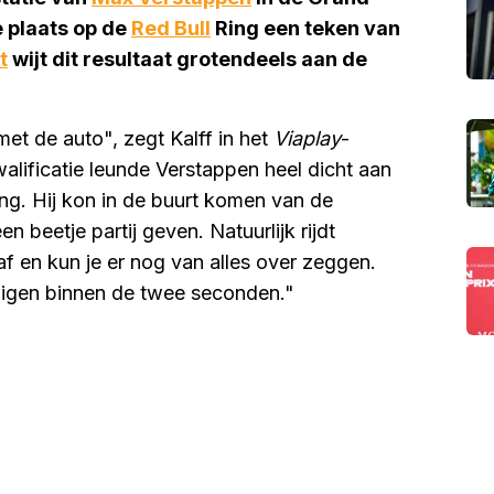
e plaats op de
Red Bull
Ring een teken van
t
wijt dit resultaat grotendeels aan de
t de auto", zegt Kalff in het
Viaplay
-
walificatie leunde Verstappen heel dicht aan
ging. Hij kon in de buurt komen van de
n beetje partij geven. Natuurlijk rijdt
af en kun je er nog van alles over zeggen.
ndigen binnen de twee seconden."