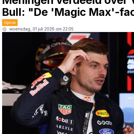
Meningen verdeeld over 
Bull: "De 'Magic Max'-fa
Opinie
woensdag, 01 juli 2026 om 22:05