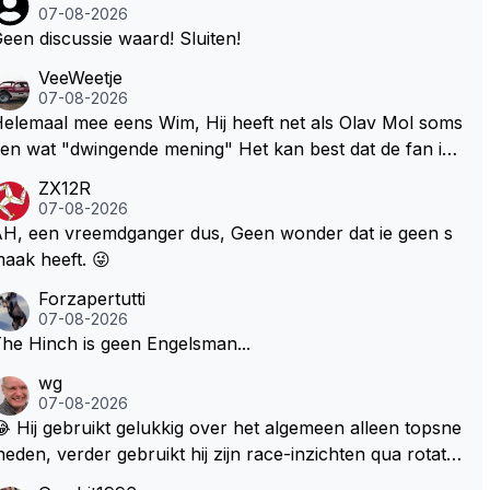
07-08-2026
een discussie waard! Sluiten!
VeeWeetje
07-08-2026
lemaal mee eens Wim, Hij heeft net als Olav Mol soms
en wat "dwingende mening" Het kan best dat de fan in
westie probeerde een vergelijkbaar gevoel bij Windsor
ZX12R
p te roepen. Maar in een tijd zonder races zijn dit leuke
07-08-2026
erichtjes
H, een vreemdganger dus, Geen wonder dat ie geen s
aak heeft. 😜
Forzapertutti
07-08-2026
he Hinch is geen Engelsman...
wg
07-08-2026
 Hij gebruikt gelukkig over het algemeen alleen topsne
heden, verder gebruikt hij zijn race-inzichten qua rotati
baangebruik, etc. Alleen snelheid in of uit een bocht z