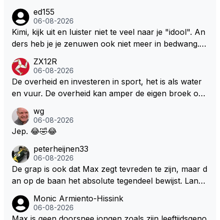
aak van een groenlinkse daarnaast bouw er een dak
ed155
over dan kunnen ze hun eigen uitlaat gassen inade
06-08-2026
men maar niet wetende was dat de F1 motor schone
Kimi, kijk uit en luister niet te veel naar je "idool". An
r is dan een normale auto. Dus denk echt niet dat de
ders heb je je zenuwen ook niet meer in bedwang. Zi
ze groene/wollen regering hier de F1 talenten of kar
e Bezechi, Di Antonio.. misschien anders tegen Max/
ZX12R
ters zullen steunen laat staan om een euro in het cir
Marquez/Jos ? Veel gezelliger
06-08-2026
cuit Zandvoort te steken
De overheid en investeren in sport, het is als water
en vuur. De overheid kan amper de eigen broek oph
ouden. De Staat steelt liever, liefst van eigen burger
wg
s. Je kunt de Staat het best vergelijken met de sherif
06-08-2026
f van Nottinghem (Robin Hood) welk achter de bom
Jep. 😂🤣😂
en verscholen de argeloze burger opwacht om he
peterheijnen33
m/haar van zijn laatste zuurverdiende stuiver te ber
06-08-2026
oven. De Staat heeft nooit ooit maar een stuiver in Z
De grap is ook dat Max zegt tevreden te zijn, maar d
andvoort willen investeren en dat zal ook nooit gebe
an op de baan het absolute tegendeel bewijst. Lando
uren. Afdragen van BTW gelden en vergunningen bi
zegt daarentegen juist meer te willen, maar laat het
Monic Armiento-Hissink
j dergelijke sportievefestiviteiten MOET je dan weer
dan eigenlijk niet echt zien. ;)
06-08-2026
wel afstaan, de parasiet.
Max is geen doorsnee jongen zoals zijn leeftijdsgeno