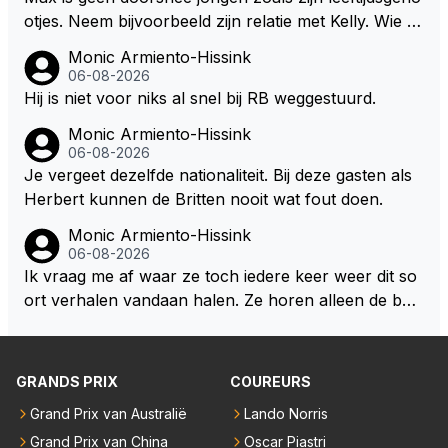
otjes. Neem bijvoorbeeld zijn relatie met Kelly. Wie g
aat er een relatie aan met een vrouw die toch wat ja
Monic Armiento-Hissink
artjes ouder is en al een kleine heeft van een voorm
06-08-2026
alig RB-lid op de leeftijd van 23 jaar? Hij doet dingen
Hij is niet voor niks al snel bij RB weggestuurd.
die leeftijdsgenootjes niet doen en blijft toch heel gew
Monic Armiento-Hissink
oon. Ieder jaar is er in Hongarije een uitje voor zijn t
06-08-2026
eam. Op 28-jarige leeftijd is hij al eigenaar van een su
Je vergeet dezelfde nationaliteit. Bij deze gasten als
ccesvol raceteam. Hij is niet alleen speciaal in de aut
Herbert kunnen de Britten nooit wat fout doen.
o maar ook daarbuiten.
Monic Armiento-Hissink
06-08-2026
Ik vraag me af waar ze toch iedere keer weer dit so
ort verhalen vandaan halen. Ze horen alleen de boa
rdradio's en interviews van Max, die uitgezonden en
gedaan worden als ie nog vol adrenaline zit, maar ni
emand weet wat er zich afspeelt achter gesloten de
GRANDS PRIX
COUREURS
uren. Bovendien werken er 2000 man bij RB en niet
Grand Prix van Australië
Lando Norris
iedereen is vertrokken. Dat er nu een paar jaar acht
Grand Prix van China
Oscar Piastri
er elkaar mensen een andere uitdagingen zoeken of