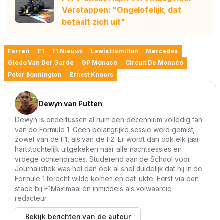
Verstappen: "Ongelofelijk, dat
betaalt zich uit"
Ferrari
F1
F1 Nieuws
Lewis Hamilton
Mercedes
Giedo Van Der Garde
GP Monaco
Circuit De Monaco
Peter Bonnington
Ernest Knoors
Dewyn van Putten
Dewyn is ondertussen al ruim een decennium volledig fan
van de Formule 1. Geen belangrijke sessie werd gemist,
zowel van de F1, als van de F2. Er wordt dan ook elk jaar
hartstochtelijk uitgekeken naar alle nachtsessies en
vroege ochtendraces. Studerend aan de School voor
Journalistiek was het dan ook al snel duidelijk dat hij in de
Formule 1 terecht wilde komen en dat lukte. Eerst via een
stage bij F1Maximaal en inmiddels als volwaardig
redacteur.
Bekijk berichten van de auteur