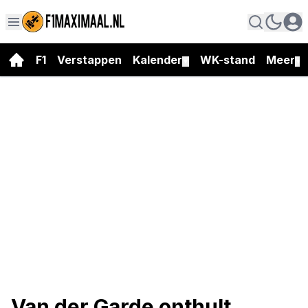
F1
Verstappen
Kalender
WK-stand
Meer
▼
▼
Van der Garde onthult