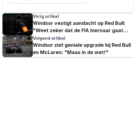
Vorig artikel
Windsor vestigt aandacht op Red Bull:
"Weet zeker dat de FIA hiernaar gaat
kijken"
Volgend artikel
Windsor ziet geniale upgrade bij Red Bull
en McLaren: "Maas in de wet!"