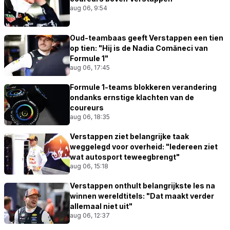
aug 06, 9:54
Oud-teambaas geeft Verstappen een tien
op tien: "Hij is de Nadia Comăneci van
Formule 1"
aug 06, 17:45
Formule 1-teams blokkeren verandering
ondanks ernstige klachten van de
coureurs
aug 06, 18:35
Verstappen ziet belangrijke taak
weggelegd voor overheid: "Iedereen ziet
wat autosport teweegbrengt"
aug 06, 15:18
Verstappen onthult belangrijkste les na
winnen wereldtitels: "Dat maakt verder
allemaal niet uit"
aug 06, 12:37