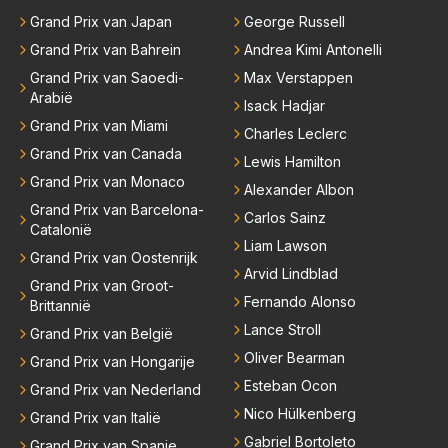
niet meer in de F1 willen werken is niet zo gek als de
Grand Prix van Japan
George Russell
meesten van hen al sinds dat RB hun intrede deed a
Grand Prix van Bahrein
Andrea Kimi Antonelli
anwezig waren. De mensen die nu een aantal van di
Grand Prix van Saoedi-
Max Verstappen
e lege plaatsen op gaan vullen hebben ook al jaren
Arabië
Isack Hadjar
binnen RB gewerkt en zijn voor Max geen vreemde
Grand Prix van Miami
Charles Leclerc
n meer. Ook andere teams verliezen mensen. Er wo
Grand Prix van Canada
Lewis Hamilton
rdt teveel drama van gemaakt.
Grand Prix van Monaco
Alexander Albon
Grand Prix van Barcelona-
Carlos Sainz
Catalonië
Liam Lawson
Grand Prix van Oostenrijk
Arvid Lindblad
Grand Prix van Groot-
Fernando Alonso
Brittannië
Lance Stroll
Grand Prix van België
Oliver Bearman
Grand Prix van Hongarije
Esteban Ocon
Grand Prix van Nederland
Nico Hülkenberg
Grand Prix van Italië
Gabriel Bortoleto
Grand Prix van Spanje