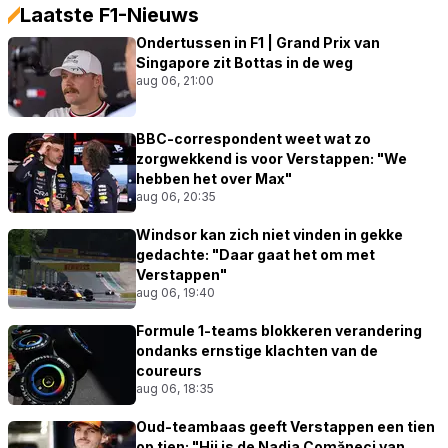
Laatste F1-Nieuws
Ondertussen in F1 | Grand Prix van
Singapore zit Bottas in de weg
aug 06, 21:00
BBC-correspondent weet wat zo
zorgwekkend is voor Verstappen: "We
hebben het over Max"
aug 06, 20:35
Windsor kan zich niet vinden in gekke
gedachte: "Daar gaat het om met
Verstappen"
aug 06, 19:40
Formule 1-teams blokkeren verandering
ondanks ernstige klachten van de
coureurs
aug 06, 18:35
Oud-teambaas geeft Verstappen een tien
op tien: "Hij is de Nadia Comăneci van