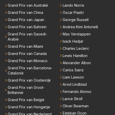
Russell nog niet mag afschrijven …, prima maar dan
Grand Prix van Australië
Lando Norris
moet ie nu direct voor de dag komen en elke race b
oven Antonelli klasseren. In dat café mogen ze gelo
Grand Prix van China
Oscar Piastri
ven dat ie nog kansen heeft kampioen te worden ma
Grand Prix van Japan
George Russell
ar er is ook nog een LH die meevecht en als Mclare
Grand Prix van Bahrein
Andrea Kimi Antonelli
n de snelheid vindt heeft ook Norris nog kans op de
Grand Prix van Saoedi-
Max Verstappen
titel. En die schat ik toch echt slimmer qua racen dan
Arabië
Isack Hadjar
Russell. Hij zal het dus tegen een heel peloton coure
Grand Prix van Miami
Charles Leclerc
urs moeten opnemen. Met zijn instelling…, ik geloof
Grand Prix van Canada
er niet in.
Lewis Hamilton
Grand Prix van Monaco
Alexander Albon
Grand Prix van Barcelona-
Carlos Sainz
Catalonië
Liam Lawson
Grand Prix van Oostenrijk
Arvid Lindblad
Grand Prix van Groot-
Fernando Alonso
Brittannië
Lance Stroll
Grand Prix van België
Oliver Bearman
Grand Prix van Hongarije
Esteban Ocon
Grand Prix van Nederland