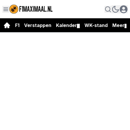
F1
Verstappen
Kalender
WK-stand
Meer
▼
▼