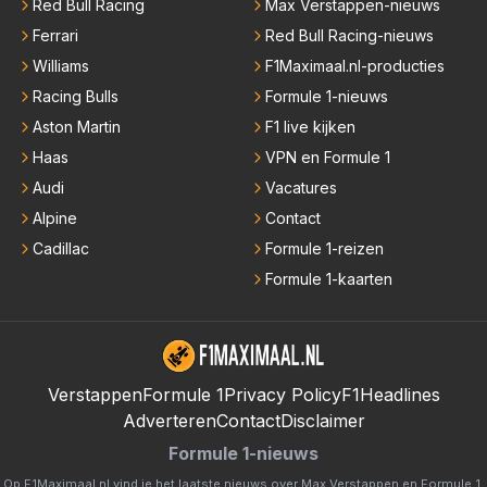
Red Bull Racing
Max Verstappen-nieuws
Ferrari
Red Bull Racing-nieuws
Williams
F1Maximaal.nl-producties
Racing Bulls
Formule 1-nieuws
Aston Martin
F1 live kijken
Haas
VPN en Formule 1
Audi
Vacatures
Alpine
Contact
Cadillac
Formule 1-reizen
Formule 1-kaarten
Verstappen
Formule 1
Privacy Policy
F1Headlines
Adverteren
Contact
Disclaimer
Formule 1-nieuws
Op F1Maximaal.nl vind je het laatste nieuws over
Max Verstappen
en
Formule 1
.