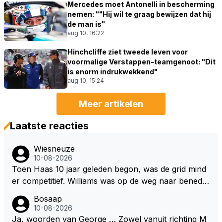
Mercedes moet Antonelli in bescherming
nemen: ""Hij wil te graag bewijzen dat hij
de man is"
aug 10, 16:22
Hinchcliffe ziet tweede leven voor
voormalige Verstappen-teamgenoot: "Dit
is enorm indrukwekkend"
aug 10, 15:24
Meer artikelen
Laatste reacties
Wiesneuze
10-08-2026
Toen Haas 10 jaar geleden begon, was de grid mind
er competitief. Williams was op de weg naar benede
n en McLaren raakte rock bottom terwijl Sauber on
Bosaap
derin het middenveld bungelde. Cadillac bouwt meer
10-08-2026
zelf dan dat Haas ooit heeft gedaan.
Ja, woorden van George … Zowel vanuit richting M