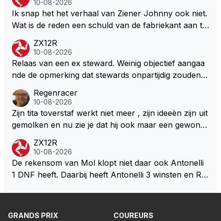
10-08-2026
oor Max maar ook voor ons als fans heel goed zal
n als dat kan. Dat er na de zomerstop een kilootje er
Ik snap het het verhaal van Ziener Johnny ook niet.
zijn dat Max uit die veilige vissekom stapt en een nie
bij zit kan natuurlijk.
Wat is de reden een schuld van de fabriekant aan te
uw fris avontuur aangaat elders …
halen???? Het gaat hier over het raceteam en niet d
ZX12R
e hoe de fabriekant van straat auto's ervoor staat.
10-08-2026
Relaas van een ex steward. Weinig objectief aangaa
nde de opmerking dat stewards onpartijdig zouden zi
jn. De historie laat duidelijk een heel ander beeld zien
Regenracer
dan dat 'prietpraat Johnny' ons wil doen geloven. J
10-08-2026
ohnny heeft nu een ander idool dan destijds en daar
Zijn tita toverstaf werkt niet meer , zijn ideeèn zijn uit
likt ie nu de hielen van schoon. LH is blijkbaar exit bij
gemolken en nu zie je dat hij ook maar een gewone
'objectieve' Johnny.
ontwerper is. Ik vraag me af , zijn de ontwerpers va
ZX12R
n Mercedes en McLaren betere ontwerpers , over d
10-08-2026
ie mensen word weinig gesproken .
De rekensom van Mol klopt niet daar ook Antonelli
1 DNF heeft. Daarbij heeft Antonelli 3 winsten en Ru
ssell maar 1. Russells gemiddelde per race is 15,3 pu
nten tegen dat van Antonelli 19,9 per race. Russell b
lijft op alle vlakken achter op zijn teamgenoot. Dat je
GRANDS PRIX
COUREURS