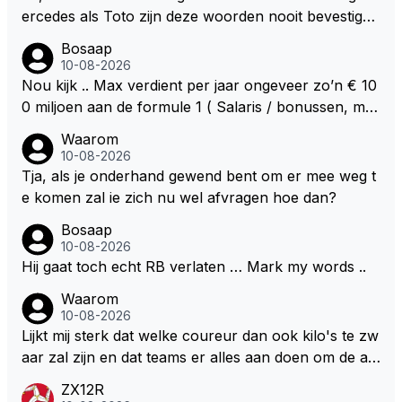
ercedes als Toto zijn deze woorden nooit bevestigd
m.a.w. is nergens nog bevestigd dat George volgend
Bosaap
jaar bij Mercedes rijdt … Dit geldt trouwens ook voor
10-08-2026
RB en Max .. Ook daar is zowel door Max als door R
Nou kijk .. Max verdient per jaar ongeveer zo’n € 10
B nog niet bevestigd dat Max daar in 2027 rijdt … Je
0 miljoen aan de formule 1 ( Salaris / bonussen, mer
kunt je dus afvragen waarom dit zo is … 🤔🤔🤔
chendise ) Dat is best veel geld / inkomen om daar o
Waarom
p je 28e afstand van te doen .. Zeker ook als je bede
10-08-2026
nkt dat het runnen van een raceteam en kansen bie
Tja, als je onderhand gewend bent om er mee weg t
den aan talentvolle coureurs behoorlijk wat geld kos
e komen zal ie zich nu wel afvragen hoe dan?
t … Persoonlijk denk ik dus dat Max voorlopig de F1
Bosaap
nog niet verlaat .. Wel denk ik dat Max niet iemand is
10-08-2026
die nu nog, met al zijn ervaring, te lang in een auto
Hij gaat toch echt RB verlaten … Mark my words ..
wil blijven rijden die niet echt mee kan doen voor de
Waarom
hoofdprijzen .. Zijn geduld raakt op, zijn loyaliteit ook
10-08-2026
.. Persoonlijk denk ik dat hij nu echt op een tweespr
Lijkt mij sterk dat welke coureur dan ook kilo's te zw
ong zit en alles aan het overwegen is om een juiste
aar zal zijn en dat teams er alles aan doen om de au
keuze te maken .. Daarbij staat het echt niet vast dat
to zo licht mogelijk te maken. Zeker met de kwalificat
zijn keuze RB zal zijn … Persoonlijk denk ik dat het v
ZX12R
ie waar ze zelfs elke liter brandstof achterwege late