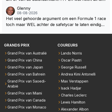
ebouwd worden zie ik Max het nog wel langer volho
maken met de prestaties van Newey???? En is Herb
Glenny
uden dan dat hij op dit moment beweerd. Dan kan hij
ert nu de spindoctor van newey geworden?? Eerlijk
08-08-2026
zijn talenten en uitzonderlijke klasse laten zien en he
gezegd snap ik de de kop én het artikel niet echt.
Het veel gehoorde argument om een Formule 1 race
eft daar enorm veel lol aan.
toch maar WEL achter de safetycar te laten eindigen
en aldus niet te kiezen voor een stukje verlenging, is
dat men vreest voor een brandstof tekort. Kennelijk
rijden de teams met tot op de liter afgemeten peut...
GRANDS PRIX
COUREURS
Grand Prix van Australië
Lando Norris
Grand Prix van China
Oscar Piastri
Grand Prix van Japan
George Russell
Grand Prix van Bahrein
Andrea Kimi Antonelli
Grand Prix van Saoedi-
Max Verstappen
Arabië
Isack Hadjar
Grand Prix van Miami
Charles Leclerc
Grand Prix van Canada
Lewis Hamilton
Grand Prix van Monaco
Alexander Albon