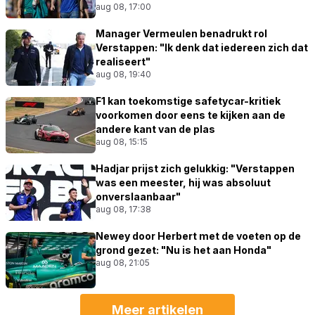
aug 08, 17:00
Manager Vermeulen benadrukt rol
Verstappen: "Ik denk dat iedereen zich dat
realiseert"
aug 08, 19:40
F1 kan toekomstige safetycar-kritiek
voorkomen door eens te kijken aan de
andere kant van de plas
aug 08, 15:15
Hadjar prijst zich gelukkig: "Verstappen
was een meester, hij was absoluut
onverslaanbaar"
aug 08, 17:38
Newey door Herbert met de voeten op de
grond gezet: "Nu is het aan Honda"
aug 08, 21:05
Meer artikelen