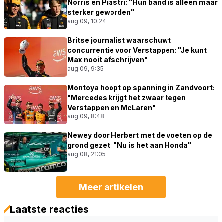
Norris en Piastri: "Hun band is alleen maar
sterker geworden"
aug 09, 10:24
Britse journalist waarschuwt
concurrentie voor Verstappen: "Je kunt
Max nooit afschrijven"
aug 09, 9:35
Montoya hoopt op spanning in Zandvoort:
"Mercedes krijgt het zwaar tegen
Verstappen en McLaren"
aug 09, 8:48
Newey door Herbert met de voeten op de
grond gezet: "Nu is het aan Honda"
aug 08, 21:05
Meer artikelen
Laatste reacties