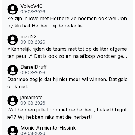
VolvoV40
09-08-2026
Ze zijn in love met Herbert! Ze noemen ook wel Joh
ny klikbait Herbert bij de redactie
mart22
09-08-2026
*Kennelijk rijden de teams met tot op de liter afgeme
ten peut...* Dat is ook zo en na afloop wordt er gec
ontroleerd en moet er nog minimaal 1 liter in de tank
DanielDruff
zitten. Om die reden is Vettel ooit gediskwalificeerd. J
09-08-2026
e hoort soms ook wel eens dat ze brandstoof moete
Daarmee zeg je dat hij niet meer wil winnen. Dat gelo
n sparen als de race engineer denkt dat ze die ene li
of ik niet.
ter niet gaan halen. Je zou dit ook kunnen oplossen
jamamoto
door die 1 liter te verhogen naar bijv. 5 liter en dan di
09-08-2026
e ronden achter SC niet mee te tellen. Na x ronden
Wat hebben julle toch met die herbert, betaald hij jull
SC moet er na afloop niet nog 5 maar x liter inzitten.
ie?? Wij hebben niks met die herbert!
Monic Armiento-Hissink
09-08-2026