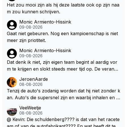
Het zou mooi zijn als hij deze laatste ook op zijn naa
m zou kunnen schrijven.
Monic Armiento-Hissink
09-08-2026
Gaat niet gebeuren. Nog een kampioenschap is niet
meer zijn priotiteit.
Monic Armiento-Hissink
09-08-2026
Dat denk ik niet, zijn eigen team begint al aardig vor
m te krijgen en slokt steeds meer tijd op. De verande
ringen die de komende twee jaar door gevoerd word
JeroenAarde
en zullen ben ik bang niet het gewenste effect hebb
08-08-2026
en. Mocht het wel zo zijn dan zal het 3 jaar zijn, hoo
Tenzij de auto's zodanig worden dat hij niet zonder k
guit 5 jaar maar echt niet langer. Vergeet niet, hij hee
an. Auto's die supersnel zijn en waarbij inhalen en v
ft nu een aantal races in GT3 gereden en dat heeft h
erdedigen uitdagingen zijn! Max houdt van snelheid,
VeeWeetje
em meer plezier gebracht dan de F1 op dit moment.
ronkende motoren en op de grenzen rijden van de
08-08-2026
mogelijkheden. Het ouderwetse racen waarbij de ma
@ Kevin: Die schuldenberg???? is dat van het racete
nnen en jongens verdeeld worden. Als deze auto's g
am of van de autofabrikant???? En wat heeft dit te