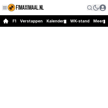
F1
Verstappen
Kalender
WK-stand
Meer
▼
▼