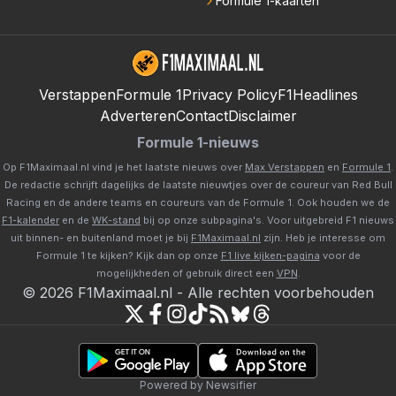
Formule 1-kaarten
Verstappen
Formule 1
Privacy Policy
F1Headlines
Adverteren
Contact
Disclaimer
Formule 1-nieuws
Op F1Maximaal.nl vind je het laatste nieuws over
Max Verstappen
en
Formule 1
.
De redactie schrijft dagelijks de laatste nieuwtjes over de coureur van Red Bull
Racing en de andere teams en coureurs van de Formule 1. Ook houden we de
F1-kalender
en de
WK-stand
bij op onze subpagina's. Voor uitgebreid F1 nieuws
uit binnen- en buitenland moet je bij
F1Maximaal.nl
zijn. Heb je interesse om
Formule 1 te kijken? Kijk dan op onze
F1 live kijken-pagina
voor de
mogelijkheden of gebruik direct een
VPN
.
©
2026
F1Maximaal.nl
-
Alle rechten voorbehouden
Powered by Newsifier