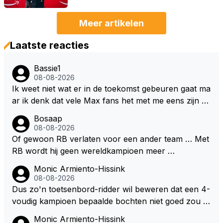
Meer artikelen
Laatste reacties
Bassie1
08-08-2026
Ik weet niet wat er in de toekomst gebeuren gaat ma
ar ik denk dat vele Max fans het met me eens zijn da
t als Max in de toekomst de F1 verlaat het super zou
Bosaap
zijn als Alonso samen met Max ergens in een vieren
08-08-2026
twings uur race samen in een team zouden zitten. D
Of gewoon RB verlaten voor een ander team … Met
eze 2 coureurs zouden een fantastisch affiche zijn v
RB wordt hij geen wereldkampioen meer …
oor elke langeafstands race.
Monic Armiento-Hissink
08-08-2026
Dus zo'n toetsenbord-ridder wil beweren dat een 4-
voudig kampioen bepaalde bochten niet goed zou n
emen. Die zal ook wel tot de groep behoren die dez
Monic Armiento-Hissink