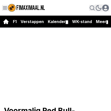
F1
Verstappen
Kalender
WK-stand
Meer
▼
▼
Voormalig Red Bull-