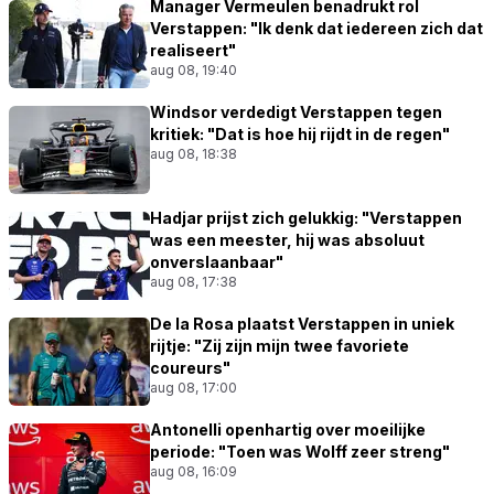
Manager Vermeulen benadrukt rol
Verstappen: "Ik denk dat iedereen zich dat
realiseert"
aug 08, 19:40
Windsor verdedigt Verstappen tegen
kritiek: "Dat is hoe hij rijdt in de regen"
aug 08, 18:38
Hadjar prijst zich gelukkig: "Verstappen
was een meester, hij was absoluut
onverslaanbaar"
aug 08, 17:38
De la Rosa plaatst Verstappen in uniek
rijtje: "Zij zijn mijn twee favoriete
coureurs"
aug 08, 17:00
Antonelli openhartig over moeilijke
periode: "Toen was Wolff zeer streng"
aug 08, 16:09