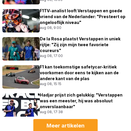
F1TV-analist looft Verstappen en goede
vriend van de Nederlander: "Presteert op
ongelooflijk niveau"
aug 08, 9:00
De la Rosa plaatst Verstappen in uniek
rijtje: "Zij zijn mijn twee favoriete
coureurs"
aug 08, 17:00
F1 kan toekomstige safetycar-kritiek
voorkomen door eens te kijken aan de
andere kant van de plas
aug 08, 15:15
Hadjar prijst zich gelukkig: "Verstappen
was een meester, hij was absoluut
onverslaanbaar"
aug 08, 17:38
Meer artikelen