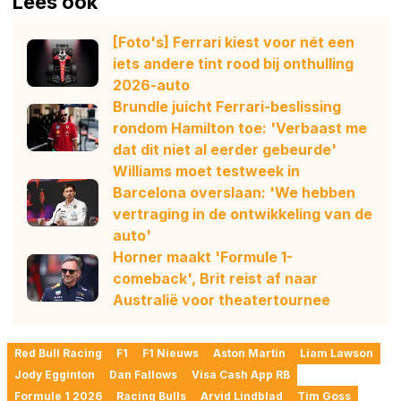
Lees ook
[Foto's] Ferrari kiest voor nét een
iets andere tint rood bij onthulling
2026-auto
Brundle juicht Ferrari-beslissing
rondom Hamilton toe: 'Verbaast me
dat dit niet al eerder gebeurde'
Williams moet testweek in
Barcelona overslaan: 'We hebben
vertraging in de ontwikkeling van de
auto'
Horner maakt 'Formule 1-
comeback', Brit reist af naar
Australië voor theatertournee
Red Bull Racing
F1
F1 Nieuws
Aston Martin
Liam Lawson
Jody Egginton
Dan Fallows
Visa Cash App RB
Formule 1 2026
Racing Bulls
Arvid Lindblad
Tim Goss