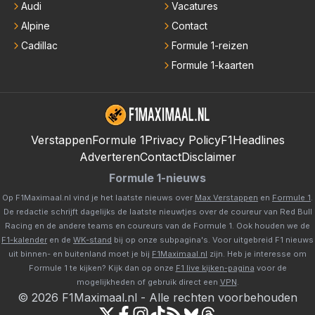
Audi
Vacatures
Alpine
Contact
Cadillac
Formule 1-reizen
Formule 1-kaarten
Verstappen
Formule 1
Privacy Policy
F1Headlines
Adverteren
Contact
Disclaimer
Formule 1-nieuws
Op F1Maximaal.nl vind je het laatste nieuws over
Max Verstappen
en
Formule 1
.
De redactie schrijft dagelijks de laatste nieuwtjes over de coureur van Red Bull
Racing en de andere teams en coureurs van de Formule 1. Ook houden we de
F1-kalender
en de
WK-stand
bij op onze subpagina's. Voor uitgebreid F1 nieuws
uit binnen- en buitenland moet je bij
F1Maximaal.nl
zijn. Heb je interesse om
Formule 1 te kijken? Kijk dan op onze
F1 live kijken-pagina
voor de
mogelijkheden of gebruik direct een
VPN
.
©
2026
F1Maximaal.nl
-
Alle rechten voorbehouden