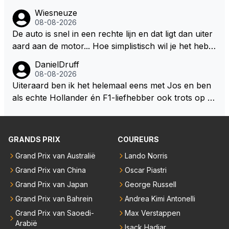
Wiesneuze
08-08-2026
De auto is snel in een rechte lijn en dat ligt dan uiter
aard aan de motor... Hoe simplistisch wil je het hebb
en? Juist in de buurt van de topsnelheid is luchtwee
DanielDruff
rstand ontzettend belangrijk. Heeft Red Bull bochtgri
08-08-2026
p opgegeven voor topsnelheid? Dat is iets wat vaker
Uiteraard ben ik het helemaal eens met Jos en ben
gebeurd is, zeker met Verstappen aan bet stuur.
als echte Hollander én F1-liefhebber ook trots op de
fantastische carrière van Max Verstappen, maar de l
aatste tijd kriebelt bij mij toch de wens dat hij nog een
s een knappe auto van Red Bull krijgt, waarmee hij d
GRANDS PRIX
COUREURS
ie laatste paar records van Lewis 'ik-reed-in-een-Me
Grand Prix van Australië
Lando Norris
rcedes-die-3-seconden-sneller-is-dan-de-rest' Hamil
Grand Prix van China
Oscar Piastri
ton kan slopen. Hij heeft dat natuurlijk ook in zich, al
leen die shit-Red Bull moet beter.
Grand Prix van Japan
George Russell
Grand Prix van Bahrein
Andrea Kimi Antonelli
Grand Prix van Saoedi-
Max Verstappen
Arabië
Isack Hadjar