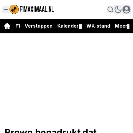
F1
Verstappen
Kalender
WK-stand
Meer
▼
▼
Brown benadrukt dat