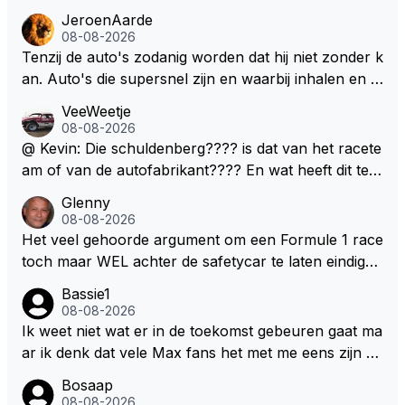
ringen die de komende twee jaar door gevoerd word
JeroenAarde
en zullen ben ik bang niet het gewenste effect hebb
08-08-2026
en. Mocht het wel zo zijn dan zal het 3 jaar zijn, hoo
Tenzij de auto's zodanig worden dat hij niet zonder k
guit 5 jaar maar echt niet langer. Vergeet niet, hij hee
an. Auto's die supersnel zijn en waarbij inhalen en v
ft nu een aantal races in GT3 gereden en dat heeft h
erdedigen uitdagingen zijn! Max houdt van snelheid,
VeeWeetje
em meer plezier gebracht dan de F1 op dit moment.
ronkende motoren en op de grenzen rijden van de
08-08-2026
mogelijkheden. Het ouderwetse racen waarbij de ma
@ Kevin: Die schuldenberg???? is dat van het racete
nnen en jongens verdeeld worden. Als deze auto's g
am of van de autofabrikant???? En wat heeft dit te
ebouwd worden zie ik Max het nog wel langer volho
maken met de prestaties van Newey???? En is Herb
Glenny
uden dan dat hij op dit moment beweerd. Dan kan hij
ert nu de spindoctor van newey geworden?? Eerlijk
08-08-2026
zijn talenten en uitzonderlijke klasse laten zien en he
gezegd snap ik de de kop én het artikel niet echt.
Het veel gehoorde argument om een Formule 1 race
eft daar enorm veel lol aan.
toch maar WEL achter de safetycar te laten eindigen
en aldus niet te kiezen voor een stukje verlenging, is
Bassie1
dat men vreest voor een brandstof tekort. Kennelijk
08-08-2026
rijden de teams met tot op de liter afgemeten peut...
Ik weet niet wat er in de toekomst gebeuren gaat ma
ar ik denk dat vele Max fans het met me eens zijn da
t als Max in de toekomst de F1 verlaat het super zou
Bosaap
zijn als Alonso samen met Max ergens in een vieren
08-08-2026