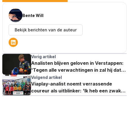
Bente Will
Bekijk berichten van de auteur
Vorig artikel
Analisten blijven geloven in Verstappen:
'Tegen alle verwachtingen in zal hij dat
voor elkaar krijgen'
Volgend artikel
Viaplay-analist noemt verrassende
coureur als uitblinker: 'Ik heb een zwak
voor hem'