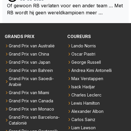
twings uur race samen in een team zouden zitten. D
Of gewoon RB verlaten voor een ander team … Met
eze 2 coureurs zouden een fantastisch affiche zijn v
RB wordt hij geen wereldkampioen meer …
oor elke langeafstands race.
GRANDS PRIX
COUREURS
Grand Prix van Australië
Lando Norris
Grand Prix van China
Oscar Piastri
Grand Prix van Japan
George Russell
Grand Prix van Bahrein
Andrea Kimi Antonelli
Grand Prix van Saoedi-
Max Verstappen
Arabië
Isack Hadjar
Grand Prix van Miami
Charles Leclerc
Grand Prix van Canada
Lewis Hamilton
Grand Prix van Monaco
Alexander Albon
Grand Prix van Barcelona-
Carlos Sainz
Catalonië
Liam Lawson