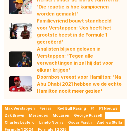
'Die reactie is hoe kampioenen
worden gemaakt'
Familievriend bouwt standbeeld
voor Verstappen: 'Jos heeft het
grootste beest in de Formule 1
gecreëerd'
Analisten blijven geloven in
Verstappen: 'Tegen alle
verwachtingen in zal hij dat voor
elkaar krijgen'
Doornbos vreest voor Hamilton: 'Na
Abu Dhabi 2021 hebben we de echte
Hamilton nooit meer gezien'
Max Verstappen
Ferrari
Red Bull Racing
F1
F1 Nieuws
Zak Brown
Mercedes
McLaren
George Russell
Charles Leclerc
Lando Norris
Oscar Piastri
Andrea Stella
Formule 1 2024
Formule 1 2025