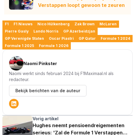
Verstappen loopt gewoon te zeuren
F1
F1 Nieuws
Nico Hülkenberg
Zak Brown
McLaren
Pierre Gasly
Lando Norris
GP Azerbeidzjan
GP Verenigde Staten
Oscar Piastri
GP Qatar
Formule 1 2024
Formule 1 2025
Formule 1 2026
Naomi Pinkster
Naomi werkt sinds februari 2024 bij F1Maximaal.nl als
redacteur.
Bekijk berichten van de auteur
Vorig artikel
Hughes neemt pensioendreigementen
serieus: 'Zal de Formule 1 Verstappen