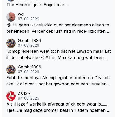
The Hinch is geen Engelsman...
wg
07-08-2026
😂 Hij gebruikt gelukkig over het algemeen alleen to
psnelheden, verder gebruikt hij zijn race-inzichten q
ua rotatie, baangebruik, etc. Alleen snelheid in of uit
Gambit1996
een bocht zegt helemaal niets, dus wat dat betreft h
07-08-2026
eeft hij sowieso gelijk 😂.
Komop iedereen weet toch dat niet Lawson maar Lat
ifi de onbetwiste GOAT is. Max kan nog wat leren va
n hem En iedereen maar zeggen Schumacher of Ha
Gambit1996
milton, hahahaha. Latifi pakt ze allemaal met de oge
07-08-2026
n dicht met als onbetwiste nummer 2 of GOATINES
Echt die montoya Als hij begint te praten op f1tv sch
S Lawson natuurlijk 😂😂😂😂😂
akel ik al over vindt het gewoon echt een vervelend
mannetje met zijn geblaas alsof hij het allemaal wel
ZX12R
weet 🤮🤮
07-08-2026
Als jij jezelf werkelijk afvraagt of dit echt waar is.....,
Tjee, Je mag deze dromer best in 1 adem noemen m
et bv een Hans Christian Andersen. Enorme drang n