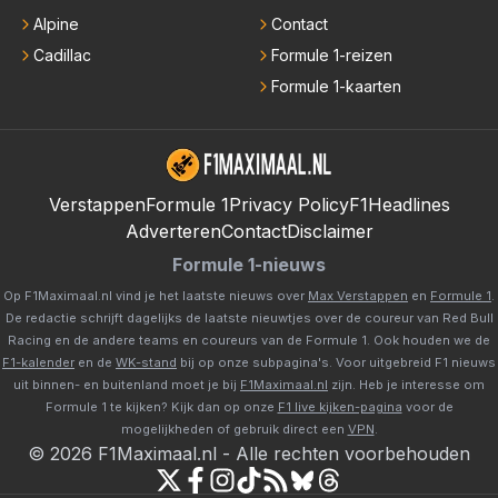
Alpine
Contact
Cadillac
Formule 1-reizen
Formule 1-kaarten
Verstappen
Formule 1
Privacy Policy
F1Headlines
Adverteren
Contact
Disclaimer
Formule 1-nieuws
Op F1Maximaal.nl vind je het laatste nieuws over
Max Verstappen
en
Formule 1
.
De redactie schrijft dagelijks de laatste nieuwtjes over de coureur van Red Bull
Racing en de andere teams en coureurs van de Formule 1. Ook houden we de
F1-kalender
en de
WK-stand
bij op onze subpagina's. Voor uitgebreid F1 nieuws
uit binnen- en buitenland moet je bij
F1Maximaal.nl
zijn. Heb je interesse om
Formule 1 te kijken? Kijk dan op onze
F1 live kijken-pagina
voor de
mogelijkheden of gebruik direct een
VPN
.
©
2026
F1Maximaal.nl
-
Alle rechten voorbehouden