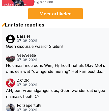
aug 07, 17:00
Meer artikelen
Laatste reacties
Bassie1
07-08-2026
Geen discussie waard! Sluiten!
VeeWeetje
07-08-2026
Helemaal mee eens Wim, Hij heeft net als Olav Mol s
oms een wat "dwingende mening" Het kan best dat
de fan in kwestie probeerde een vergelijkbaar gevoe
ZX12R
l bij Windsor op te roepen. Maar in een tijd zonder r
07-08-2026
aces zijn dit leuke berichtjes
AH, een vreemdganger dus, Geen wonder dat ie gee
n smaak heeft. 😜
Forzapertutti
07-08-2026