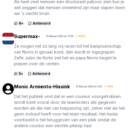
Als heel veel mensen een structureel patroon zien kun je
wel zeggen dat mensen onwetend zijn maar slapen doen
we 's nachts bruin.
6
+
Antwoord
Supermax-
16 februari 2026 om 10:28
+
11685
Ze mogen net zo lang vrij racen tot het kampioenschap
van Norris in gevaar komt, dan wordt er ingegrepen.
Zelfs Jules de Korte ziet het en papa Norris begint te
piepen over de centen.
5
+
Antwoord
Monic Armiento-Hissink
16 februari 2026 om 9:35
+
7460
Dat het publiek vind dat er een coureur voorgetrokken
wordt komt vooral door de teamorders die gegeven
worden als die niet van toepassing zijn, zeker niet als het
geen invloed heeft voor het team resultaat. Het beste
voorbeeld is het teruggeven van een plek omdat de
andere coureur een slechte pitstop had.