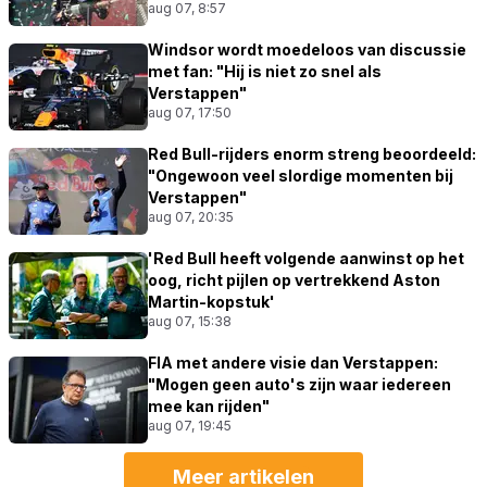
aug 07, 8:57
Windsor wordt moedeloos van discussie
met fan: "Hij is niet zo snel als
Verstappen"
aug 07, 17:50
Red Bull-rijders enorm streng beoordeeld:
"Ongewoon veel slordige momenten bij
Verstappen"
aug 07, 20:35
'Red Bull heeft volgende aanwinst op het
oog, richt pijlen op vertrekkend Aston
Martin-kopstuk'
aug 07, 15:38
FIA met andere visie dan Verstappen:
"Mogen geen auto's zijn waar iedereen
mee kan rijden"
aug 07, 19:45
Meer artikelen