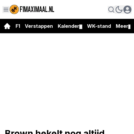
F1
Verstappen
Kalender
WK-stand
Meer
▼
▼
Brown hekelt nog altijd