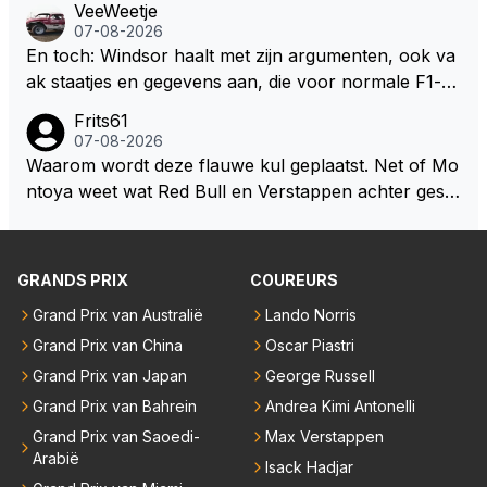
VeeWeetje
aar voordragen uit eigen geest. Kan mij voorstellen d
07-08-2026
at je het leuk vindt sprookjes te luisteren maar heb jij
En toch: Windsor haalt met zijn argumenten, ook va
jezelf dan ook wel eens afgevraagd of de dappere b
ak staatjes en gegevens aan, die voor normale F1-fa
oswachter werkelijk Roodkapje uit de buik van de bo
ns niet te verkrijgen of te snappen zijn. Iets met "co
Frits61
ze wolff gesneden heeft?
okies made of your own dough" 🤣
07-08-2026
Waarom wordt deze flauwe kul geplaatst. Net of Mo
ntoya weet wat Red Bull en Verstappen achter geslo
ten deuren bespreken.
GRANDS PRIX
COUREURS
Grand Prix van Australië
Lando Norris
Grand Prix van China
Oscar Piastri
Grand Prix van Japan
George Russell
Grand Prix van Bahrein
Andrea Kimi Antonelli
Grand Prix van Saoedi-
Max Verstappen
Arabië
Isack Hadjar