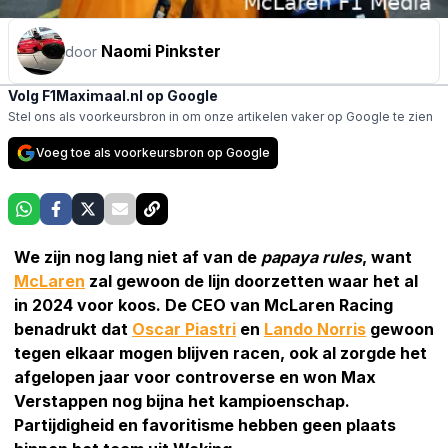
Naomi Pinkster
door
Volg F1Maximaal.nl op Google
Stel ons als voorkeursbron in om onze artikelen vaker op Google te zien
Voeg toe als voorkeursbron op Google
We zijn nog lang niet af van de
papaya rules
, want
McLaren
zal gewoon de lijn doorzetten waar het al
in 2024 voor koos. De CEO van McLaren Racing
benadrukt dat
Oscar Piastri
en
Lando Norris
gewoon
tegen elkaar mogen blijven racen, ook al zorgde het
afgelopen jaar voor controverse en won Max
Verstappen nog bijna het kampioenschap.
Partijdigheid en favoritisme hebben geen plaats