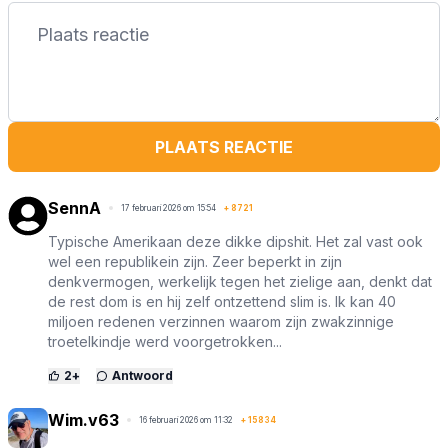
PLAATS REACTIE
SennA
17 februari 2026 om 15:54
+
8721
Typische Amerikaan deze dikke dipshit. Het zal vast ook
wel een republikein zijn. Zeer beperkt in zijn
denkvermogen, werkelijk tegen het zielige aan, denkt dat
de rest dom is en hij zelf ontzettend slim is. Ik kan 40
miljoen redenen verzinnen waarom zijn zwakzinnige
troetelkindje werd voorgetrokken...
2
+
Antwoord
Wim.v63
16 februari 2026 om 11:32
+
15834