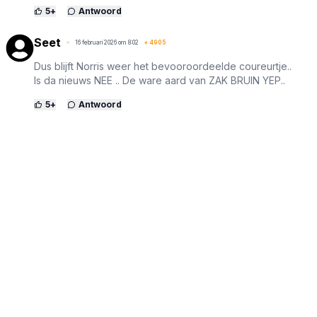
5
+
Antwoord
Seet
16 februari 2026 om 8:02
+
4905
Dus blijft Norris weer het bevooroordeelde coureurtje..
Is da nieuws NEE .. De ware aard van ZAK BRUIN YEP..
5
+
Antwoord