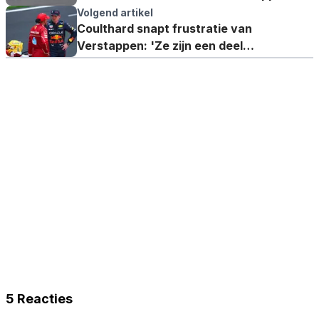
verliezen?'
Volgend artikel
Coulthard snapt frustratie van
Verstappen: 'Ze zijn een deel
kwijtgeraakt wat ze eerder hadden'
5 Reacties