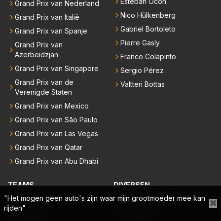
Esteban Ocon
Grand Prix van Nederland
Nico Hülkenberg
Grand Prix van Italië
Gabriel Bortoleto
Grand Prix van Spanje
Pierre Gasly
Grand Prix van
Azerbeidzjan
Franco Colapinto
Grand Prix van Singapore
Sergio Pérez
Grand Prix van de
Valtteri Bottas
Verenigde Staten
Grand Prix van Mexico
Grand Prix van São Paulo
Grand Prix van Las Vegas
Grand Prix van Qatar
Grand Prix van Abu Dhabi
TEAMS
DIVERSEN
"Het mogen geen auto's zijn waar mijn grootmoeder mee kan
McLaren
Formule 1-kalender
✖
rijden"
Mercedes
WK-stand