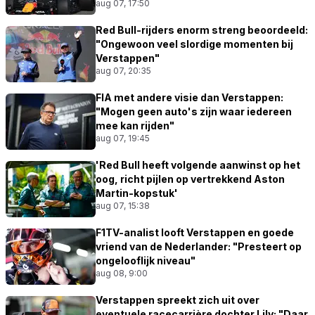
aug 07, 17:50
Red Bull-rijders enorm streng beoordeeld:
"Ongewoon veel slordige momenten bij
Verstappen"
aug 07, 20:35
FIA met andere visie dan Verstappen:
"Mogen geen auto's zijn waar iedereen
mee kan rijden"
aug 07, 19:45
'Red Bull heeft volgende aanwinst op het
oog, richt pijlen op vertrekkend Aston
Martin-kopstuk'
aug 07, 15:38
F1TV-analist looft Verstappen en goede
vriend van de Nederlander: "Presteert op
ongelooflijk niveau"
aug 08, 9:00
Verstappen spreekt zich uit over
eventuele racecarrière dochter Lily: "Daar