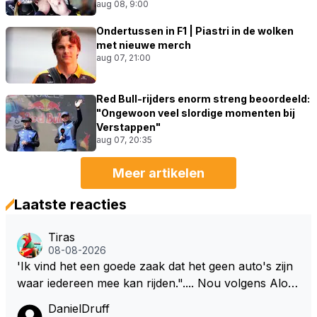
aug 08, 9:00
Ondertussen in F1 | Piastri in de wolken
met nieuwe merch
aug 07, 21:00
Red Bull-rijders enorm streng beoordeeld:
"Ongewoon veel slordige momenten bij
Verstappen"
aug 07, 20:35
Meer artikelen
Laatste reacties
Tiras
08-08-2026
'Ik vind het een goede zaak dat het geen auto's zijn
waar iedereen mee kan rijden.".... Nou volgens Alon
so kan onder deze nieuwe (m.n. energie) regelemen
DanielDruff