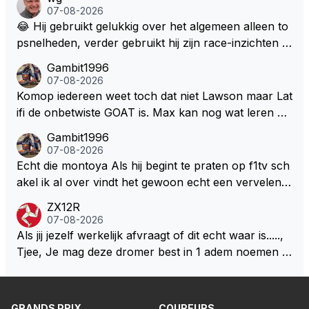
07-08-2026
😂 Hij gebruikt gelukkig over het algemeen alleen to
psnelheden, verder gebruikt hij zijn race-inzichten q
ua rotatie, baangebruik, etc. Alleen snelheid in of uit
Gambit1996
een bocht zegt helemaal niets, dus wat dat betreft h
07-08-2026
eeft hij sowieso gelijk 😂.
Komop iedereen weet toch dat niet Lawson maar Lat
ifi de onbetwiste GOAT is. Max kan nog wat leren va
n hem En iedereen maar zeggen Schumacher of Ha
Gambit1996
milton, hahahaha. Latifi pakt ze allemaal met de oge
07-08-2026
n dicht met als onbetwiste nummer 2 of GOATINES
Echt die montoya Als hij begint te praten op f1tv sch
S Lawson natuurlijk 😂😂😂😂😂
akel ik al over vindt het gewoon echt een vervelend
mannetje met zijn geblaas alsof hij het allemaal wel
ZX12R
weet 🤮🤮
07-08-2026
Als jij jezelf werkelijk afvraagt of dit echt waar is.....,
Tjee, Je mag deze dromer best in 1 adem noemen m
et bv een Hans Christian Andersen. Enorme drang n
aar voordragen uit eigen geest. Kan mij voorstellen d
at je het leuk vindt sprookjes te luisteren maar heb jij
GRANDS PRIX
COUREURS