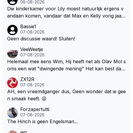
ten zelfs zijn Engineer deze auto nu besturen.
08-08-2026
Die kinderkamer voor Lily moest natuurlijk ergens v
andaan komen, vandaar dat Max en Kelly vorig jaar
een zeer exclusief appartement hebben gekocht in
Bassie1
Monaco. Naar verluid hebben ze daar zo'n 75 miljo
07-08-2026
en euro voor af mogen tikken. Wat daarbij me nog h
Geen discussie waard! Sluiten!
et meeste verbaasd is dat de gehele Nederlandse ro
VeeWeetje
ddelpers en de RTL Boulevards van deze wereld dit
07-08-2026
uitermate belangrijke nieuws volledig hebben gemist.
Helemaal mee eens Wim, Hij heeft net als Olav Mol s
oms een wat "dwingende mening" Het kan best dat
de fan in kwestie probeerde een vergelijkbaar gevoe
ZX12R
l bij Windsor op te roepen. Maar in een tijd zonder r
07-08-2026
aces zijn dit leuke berichtjes
AH, een vreemdganger dus, Geen wonder dat ie gee
n smaak heeft. 😜
Forzapertutti
07-08-2026
The Hinch is geen Engelsman...
wg