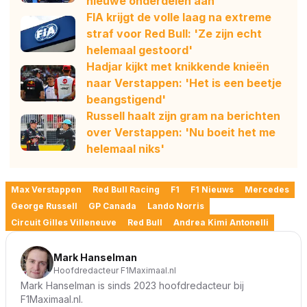
nieuwe onderdelen aan'
FIA krijgt de volle laag na extreme
straf voor Red Bull: 'Ze zijn echt
helemaal gestoord'
Hadjar kijkt met knikkende knieën
naar Verstappen: 'Het is een beetje
beangstigend'
Russell haalt zijn gram na berichten
over Verstappen: 'Nu boeit het me
helemaal niks'
Max Verstappen
Red Bull Racing
F1
F1 Nieuws
Mercedes
George Russell
GP Canada
Lando Norris
Circuit Gilles Villeneuve
Red Bull
Andrea Kimi Antonelli
Mark Hanselman
Hoofdredacteur F1Maximaal.nl
Mark Hanselman is sinds 2023 hoofdredacteur bij
F1Maximaal.nl.