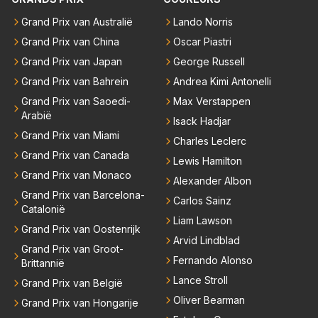
jezelf dan ook wel eens afgevraagd of de dappere b
Grand Prix van Australië
Lando Norris
oswachter werkelijk Roodkapje uit de buik van de bo
Grand Prix van China
Oscar Piastri
ze wolff gesneden heeft?
Grand Prix van Japan
George Russell
Grand Prix van Bahrein
Andrea Kimi Antonelli
Grand Prix van Saoedi-
Max Verstappen
Arabië
Isack Hadjar
Grand Prix van Miami
Charles Leclerc
Grand Prix van Canada
Lewis Hamilton
Grand Prix van Monaco
Alexander Albon
Grand Prix van Barcelona-
Carlos Sainz
Catalonië
Liam Lawson
Grand Prix van Oostenrijk
Arvid Lindblad
Grand Prix van Groot-
Fernando Alonso
Brittannië
Lance Stroll
Grand Prix van België
Oliver Bearman
Grand Prix van Hongarije