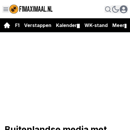
F1
Verstappen
Kalender
WK-stand
Meer
▼
▼
Buitenlandse media met