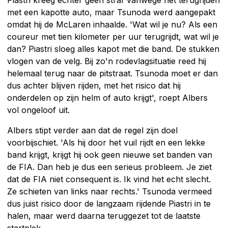
Piastri kreeg echter geen straf vanwege het terugrijden
met een kapotte auto, maar Tsunoda werd aangepakt
omdat hij de McLaren inhaalde. 'Wat wil je nu? Als een
coureur met tien kilometer per uur terugrijdt, wat wil je
dan? Piastri sloeg alles kapot met die band. De stukken
vlogen van de velg. Bij zo'n rodevlagsituatie reed hij
helemaal terug naar de pitstraat. Tsunoda moet er dan
dus achter blijven rijden, met het risico dat hij
onderdelen op zijn helm of auto krijgt', roept Albers
vol ongeloof uit.
Albers stipt verder aan dat de regel zijn doel
voorbijschiet. 'Als hij door het vuil rijdt en een lekke
band krijgt, krijgt hij ook geen nieuwe set banden van
de FIA. Dan heb je dus een serieus probleem. Je ziet
dat de FIA niet consequent is. Ik vind het echt slecht.
Ze schieten van links naar rechts.' Tsunoda vermeed
dus juist risico door de langzaam rijdende Piastri in te
halen, maar werd daarna teruggezet tot de laatste