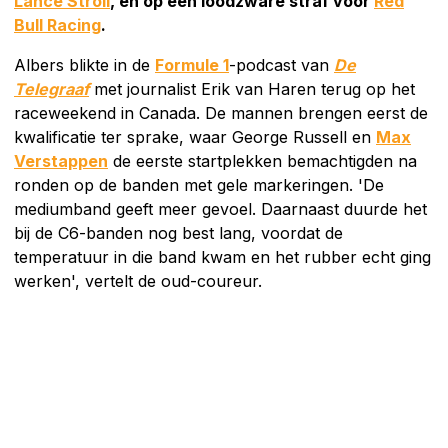
Lance Stroll
, en op een loodzware straf voor
Red
Bull Racing
.
Albers blikte in de
Formule 1
-podcast van
De
Telegraaf
met journalist Erik van Haren terug op het
raceweekend in Canada. De mannen brengen eerst de
kwalificatie ter sprake, waar George Russell en
Max
Verstappen
de eerste startplekken bemachtigden na
ronden op de banden met gele markeringen. 'De
mediumband geeft meer gevoel. Daarnaast duurde het
bij de C6-banden nog best lang, voordat de
temperatuur in die band kwam en het rubber echt ging
werken', vertelt de oud-coureur.