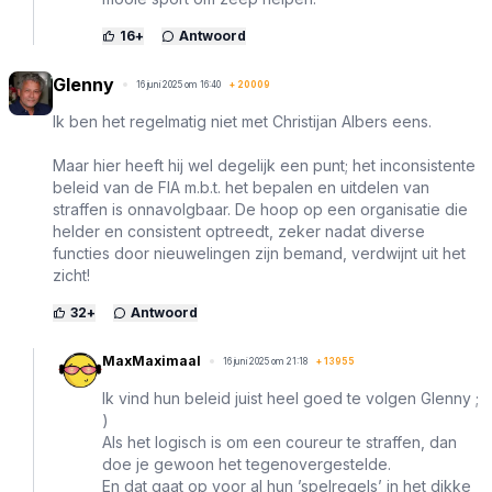
16
+
Antwoord
Glenny
16 juni 2025 om 16:40
+
20009
Ik ben het regelmatig niet met Christijan Albers eens.
Maar hier heeft hij wel degelijk een punt; het inconsistente
beleid van de FIA m.b.t. het bepalen en uitdelen van
straffen is onnavolgbaar. De hoop op een organisatie die
helder en consistent optreedt, zeker nadat diverse
functies door nieuwelingen zijn bemand, verdwijnt uit het
zicht!
32
+
Antwoord
MaxMaximaal
16 juni 2025 om 21:18
+
13955
Ik vind hun beleid juist heel goed te volgen Glenny ;
)
Als het logisch is om een coureur te straffen, dan
doe je gewoon het tegenovergestelde.
En dat gaat op voor al hun ’spelregels’ in het dikke