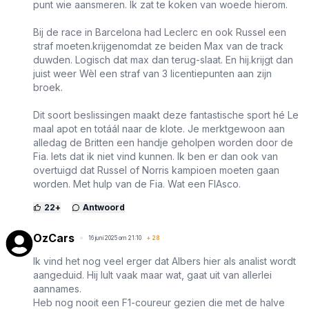
punt wie aansmeren. Ik zat te koken van woede hierom.
Bij de race in Barcelona had Leclerc en ook Russel een
straf moeten.krijgenomdat ze beiden Max van de track
duwden. Logisch dat max dan terug-slaat. En hij.krijgt dan
juist weer Wèl een straf van 3 licentiepunten aan zijn
broek.
Dit soort beslissingen maakt deze fantastische sport hé Le
maal apot en totáál naar de klote. Je merktgewoon aan
alledag de Britten een handje geholpen worden door de
Fia. Iets dat ik niet vind kunnen. Ik ben er dan ook van
overtuigd dat Russel of Norris kampioen moeten gaan
worden. Met hulp van de Fia. Wat een FIAsco.
22
+
Antwoord
OzCars
16 juni 2025 om 21:10
+
28
Ik vind het nog veel erger dat Albers hier als analist wordt
aangeduid. Hij lult vaak maar wat, gaat uit van allerlei
aannames.
Heb nog nooit een F1-coureur gezien die met de halve