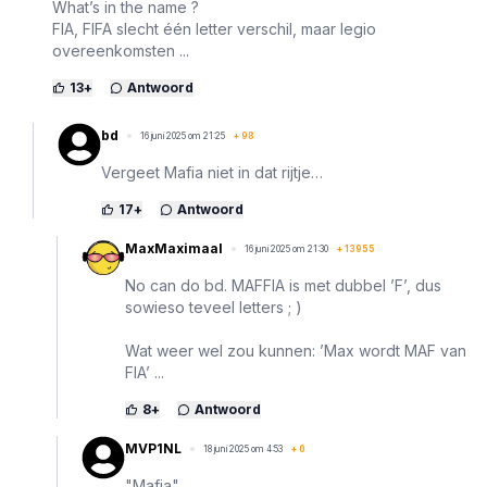
What’s in the name ?
FIA, FIFA slecht één letter verschil, maar legio
overeenkomsten ...
13
+
Antwoord
bd
16 juni 2025 om 21:25
+
98
Vergeet Mafia niet in dat rijtje…
17
+
Antwoord
MaxMaximaal
16 juni 2025 om 21:30
+
13955
No can do bd. MAFFIA is met dubbel ’F’, dus
sowieso teveel letters ; )
Wat weer wel zou kunnen: ’Max wordt MAF van
FIA’ ...
8
+
Antwoord
MVP1NL
18 juni 2025 om 4:53
+
0
"Mafia"