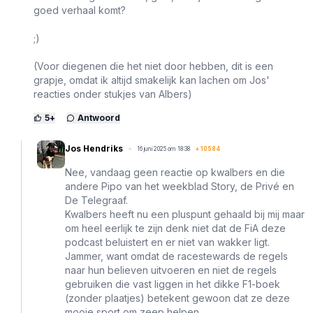
goed verhaal komt?
;)
(Voor diegenen die het niet door hebben, dit is een
grapje, omdat ik altijd smakelijk kan lachen om Jos'
reacties onder stukjes van Albers)
5
+
Antwoord
Jos Hendriks
16 juni 2025 om 18:38
+
10584
Nee, vandaag geen reactie op kwalbers en die
andere Pipo van het weekblad Story, de Privé en
De Telegraaf.
Kwalbers heeft nu een pluspunt gehaald bij mij maar
om heel eerlijk te zijn denk niet dat de FiA deze
podcast beluistert en er niet van wakker ligt.
Jammer, want omdat de racestewards de regels
naar hun believen uitvoeren en niet de regels
gebruiken die vast liggen in het dikke F1-boek
(zonder plaatjes) betekent gewoon dat ze deze
mooie sport om zeep helpen.