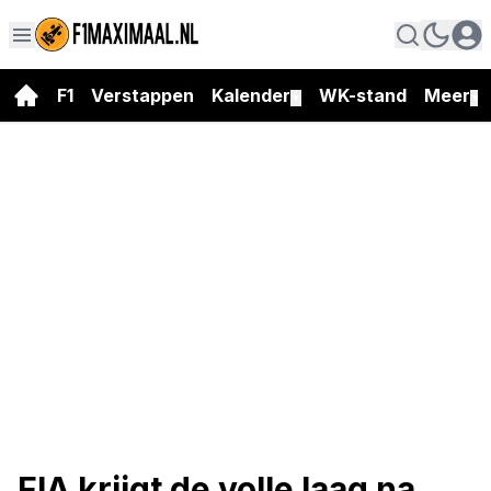
F1
Verstappen
Kalender
WK-stand
Meer
▼
▼
FIA krijgt de volle laag na