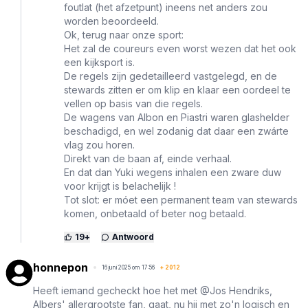
foutlat (het afzetpunt) ineens net anders zou
worden beoordeeld.
Ok, terug naar onze sport:
Het zal de coureurs even worst wezen dat het ook
een kijksport is.
De regels zijn gedetailleerd vastgelegd, en de
stewards zitten er om klip en klaar een oordeel te
vellen op basis van die regels.
De wagens van Albon en Piastri waren glashelder
beschadigd, en wel zodanig dat daar een zwárte
vlag zou horen.
Direkt van de baan af, einde verhaal.
En dat dan Yuki wegens inhalen een zware duw
voor krijgt is belachelijk !
Tot slot: er móet een permanent team van stewards
komen, onbetaald of beter nog betaald.
19
+
Antwoord
honnepon
16 juni 2025 om 17:56
+
2012
Heeft iemand gecheckt hoe het met @Jos Hendriks,
Albers' allergrootste fan, gaat, nu hij met zo'n logisch en