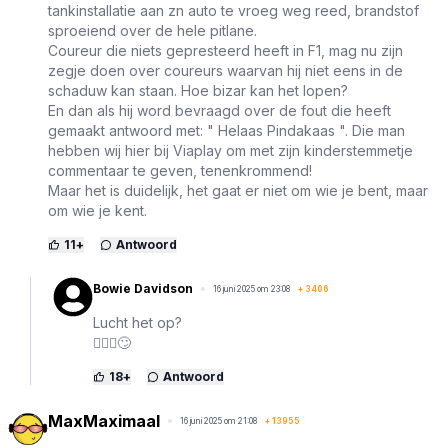
tankinstallatie aan zn auto te vroeg weg reed, brandstof
sproeiend over de hele pitlane.
Coureur die niets gepresteerd heeft in F1, mag nu zijn
zegje doen over coureurs waarvan hij niet eens in de
schaduw kan staan. Hoe bizar kan het lopen?
En dan als hij word bevraagd over de fout die heeft
gemaakt antwoord met: " Helaas Pindakaas ". Die man
hebben wij hier bij Viaplay om met zijn kinderstemmetje
commentaar te geven, tenenkrommend!
Maar het is duidelijk, het gaat er niet om wie je bent, maar
om wie je kent.
11
+
Antwoord
Bowie Davidson
16 juni 2025 om 23:08
+
3406
Lucht het op?
🤷🏽‍♂️🙄
18
+
Antwoord
MaxMaximaal
16 juni 2025 om 21:08
+
13955