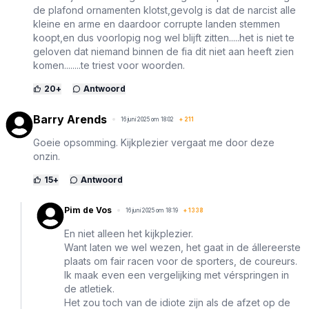
de plafond ornamenten klotst,gevolg is dat de narcist alle
kleine en arme en daardoor corrupte landen stemmen
koopt,en dus voorlopig nog wel blijft zitten.....het is niet te
geloven dat niemand binnen de fia dit niet aan heeft zien
komen........te triest voor woorden.
20
+
Antwoord
Barry Arends
16 juni 2025 om 18:02
+
211
Goeie opsomming. Kijkplezier vergaat me door deze
onzin.
15
+
Antwoord
Pim de Vos
16 juni 2025 om 18:19
+
1338
En niet alleen het kijkplezier.
Want laten we wel wezen, het gaat in de állereerste
plaats om fair racen voor de sporters, de coureurs.
Ik maak even een vergelijking met vérspringen in
de atletiek.
Het zou toch van de idiote zijn als de afzet op de