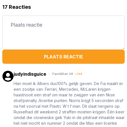
17 Reacties
PLAATS REACTIE
judyindisguice
17 juni 2025 om 1:26
+
598
Hier moet ik Albers dus100% gelijk geven. De Fia maakt er
een zooitje van. Ferrari, Mercedes, McLaren krijgen
haastnooit een straf om maar te zwijgen van een fikse
straf/penalty /licentie punten. Norris krijgt 5 seconden straf
na het voorval met Piastri. W t f man. Dit slaat nergens op.
Russelhad dit weekend 2 straffen moeten krijgen. Één keer
omdat die clowneske gek Yuki in de pitstraat inhaalde waar
het niet mocht en nummer 2 omdat die Max een licentie