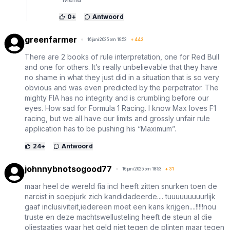
0
+
Antwoord
greenfarmer
16 juni 2025 om 19:52
+
442
There are 2 books of rule interpretation, one for Red Bull
and one for others. It’s really unbelievable that they have
no shame in what they just did in a situation that is so very
obvious and was even predicted by the perpetrator. The
mighty FIA has no integrity and is crumbling before our
eyes. How sad for Formula 1 Racing. I know Max loves F1
racing, but we all have our limits and grossly unfair rule
application has to be pushing his “Maximum”.
24
+
Antwoord
johnnybnotsogood77
16 juni 2025 om 18:53
+
31
maar heel de wereld fia incl heeft zitten snurken toen de
narcist in soepjurk zich kandidadeerde.... tuuuuuuuuurlijk
gaaf inclusiviteit,iedereen moet een kans krijgen....!!!!!nou
truste en deze machtswellusteling heeft de steun al die
oliestaatjes waar het geld niet tegen de plinten maar tegen