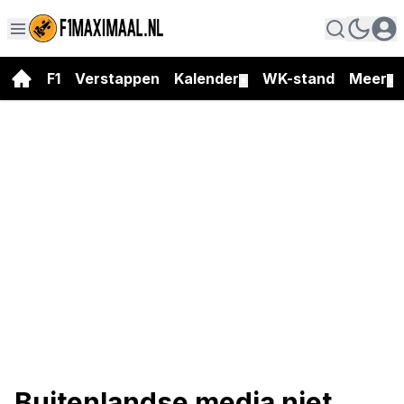
F1
Verstappen
Kalender
WK-stand
Meer
▼
▼
Buitenlandse media niet