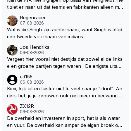
oor lastig om de juiste context te bepalen. Maar welli
t ziet er naar uit dat teams en fabrikanten alleen ma
cht volgt deze informatie nog in de nabije toekomst?
ar naar hun eigen belang kijken en de veiligheid van
Regenracer
hun coureurs op de laatste plaats komt. Eigenlijk he
07-08-2026
bben coureurs maar weinig te vertellen over hun ve
Wat is die Singh zijn achternaam, want Singh is altijd
iligheid, er wordt toch niet naar ze geluisterd.
een tweede voornaam van indians.
Jos Hendriks
06-08-2026
Vergeet hier vooral niet destijds dat zowel al de links
e en groene partijen tegen waren . De enigste uitspr
aak van een groenlinkse daarnaast bouw er een dak
ed155
over dan kunnen ze hun eigen uitlaat gassen inade
06-08-2026
men maar niet wetende was dat de F1 motor schone
Kimi, kijk uit en luister niet te veel naar je "idool". An
r is dan een normale auto. Dus denk echt niet dat de
ders heb je je zenuwen ook niet meer in bedwang. Zi
ze groene/wollen regering hier de F1 talenten of kar
e Bezechi, Di Antonio.. misschien anders tegen Max/
ZX12R
ters zullen steunen laat staan om een euro in het cir
Marquez/Jos ? Veel gezelliger
06-08-2026
cuit Zandvoort te steken
De overheid en investeren in sport, het is als water
en vuur. De overheid kan amper de eigen broek oph