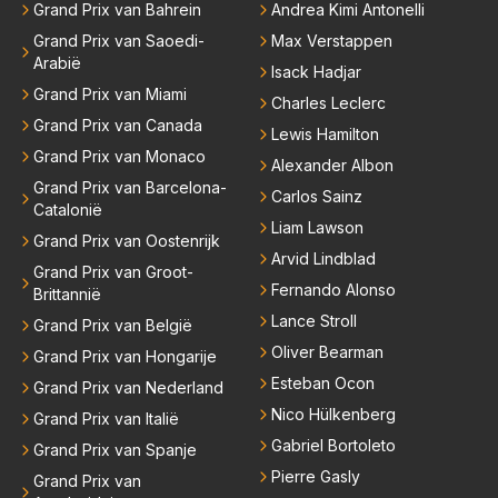
o maar ook daarbuiten.
Grand Prix van Bahrein
Andrea Kimi Antonelli
Grand Prix van Saoedi-
Max Verstappen
Arabië
Isack Hadjar
Grand Prix van Miami
Charles Leclerc
Grand Prix van Canada
Lewis Hamilton
Grand Prix van Monaco
Alexander Albon
Grand Prix van Barcelona-
Carlos Sainz
Catalonië
Liam Lawson
Grand Prix van Oostenrijk
Arvid Lindblad
Grand Prix van Groot-
Fernando Alonso
Brittannië
Lance Stroll
Grand Prix van België
Oliver Bearman
Grand Prix van Hongarije
Esteban Ocon
Grand Prix van Nederland
Nico Hülkenberg
Grand Prix van Italië
Gabriel Bortoleto
Grand Prix van Spanje
Pierre Gasly
Grand Prix van