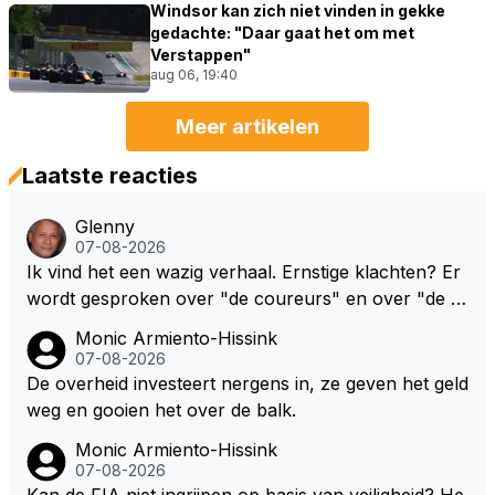
Windsor kan zich niet vinden in gekke
gedachte: "Daar gaat het om met
Verstappen"
aug 06, 19:40
Meer artikelen
Laatste reacties
Glenny
07-08-2026
Ik vind het een wazig verhaal. Ernstige klachten? Er
wordt gesproken over "de coureurs" en over "de te
ams" zonder dat op enig manier duidelijk wordt gem
Monic Armiento-Hissink
aakt hoe deze standpunten c.q. opvattingen zijn ver
07-08-2026
deeld. Ik bedoel, hoeveel coureurs, 2, 8 of meer? E
De overheid investeert nergens in, ze geven het geld
n hoeveel en welke teams? De coureurs hebben er
weg en gooien het over de balk.
nstige klachten. Oh ja, welke? Teams vrezen een na
Monic Armiento-Hissink
deel. Oh ja, welke? Het enige dat concreet is, is de m
07-08-2026
edewerking van Pirelli. In mijn ogen wordt het daard
Kan de FIA niet ingrijpen op basis van veiligheid? He