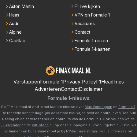
Aston Martin
F1 live kijken
Haas
VPN en Formule 1
Audi
Vacatures
Alpine
Contact
Cadillac
Formule 1-reizen
Formule 1-kaarten
Verstappen
Formule 1
Privacy Policy
F1Headlines
Adverteren
Contact
Disclaimer
Formule 1-nieuws
Op F1Maximaal.nl vind je het laatste nieuws over
Max Verstappen
en
Formule 1
.
De redactie schrijft dagelijks de laatste nieuwtjes over de coureur van Red Bull
Racing en de andere teams en coureurs van de Formule 1. Ook houden we de
F1-kalender
en de
WK-stand
bij op onze subpagina's. Voor uitgebreid F1 nieuws
uit binnen- en buitenland moet je bij
F1Maximaal.nl
zijn. Heb je interesse om