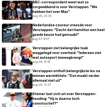
BBC-correspondent weet wat zo
zorgwekkend is voor Verstappen: "We
hebben het over Max"
aug 06, 20:35
Nederlandse coureur vreesde voor
Verstappen: "Dacht dat Hamilton een heel
goede keuze had gemaakt"
aug 07, 8:57
Verstappen ziet belangrijke taak
weggelegd voor overheid: "Iedereen ziet
wat autosport teweegbrengt"
aug 06, 15:18
Verstappen onthult belangrijkste les na
winnen wereldtitels: "Dat maakt verder
allemaal niet uit"
aug 06, 12:37
Steiner laat zich uit over Verstappen-
houding: "Hij is daarna toch
constructief?"