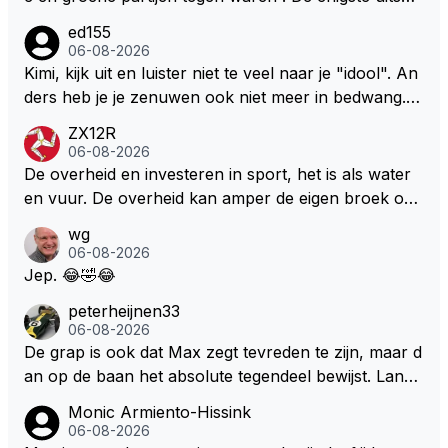
aak van een groenlinkse daarnaast bouw er een dak
ed155
over dan kunnen ze hun eigen uitlaat gassen inade
06-08-2026
men maar niet wetende was dat de F1 motor schone
Kimi, kijk uit en luister niet te veel naar je "idool". An
r is dan een normale auto. Dus denk echt niet dat de
ders heb je je zenuwen ook niet meer in bedwang. Zi
ze groene/wollen regering hier de F1 talenten of kar
e Bezechi, Di Antonio.. misschien anders tegen Max/
ZX12R
ters zullen steunen laat staan om een euro in het cir
Marquez/Jos ? Veel gezelliger
06-08-2026
cuit Zandvoort te steken
De overheid en investeren in sport, het is als water
en vuur. De overheid kan amper de eigen broek oph
ouden. De Staat steelt liever, liefst van eigen burger
wg
s. Je kunt de Staat het best vergelijken met de sherif
06-08-2026
f van Nottinghem (Robin Hood) welk achter de bom
Jep. 😂🤣😂
en verscholen de argeloze burger opwacht om he
peterheijnen33
m/haar van zijn laatste zuurverdiende stuiver te ber
06-08-2026
oven. De Staat heeft nooit ooit maar een stuiver in Z
De grap is ook dat Max zegt tevreden te zijn, maar d
andvoort willen investeren en dat zal ook nooit gebe
an op de baan het absolute tegendeel bewijst. Lando
uren. Afdragen van BTW gelden en vergunningen bi
zegt daarentegen juist meer te willen, maar laat het
Monic Armiento-Hissink
j dergelijke sportievefestiviteiten MOET je dan weer
dan eigenlijk niet echt zien. ;)
06-08-2026
wel afstaan, de parasiet.