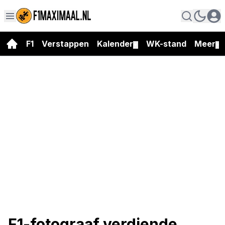
F1
Verstappen
Kalender
WK-stand
Meer
▼
▼
F1-fotograaf verdiende