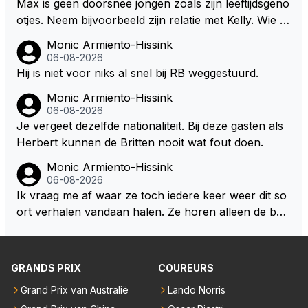
Max is geen doorsnee jongen zoals zijn leeftijdsgeno
otjes. Neem bijvoorbeeld zijn relatie met Kelly. Wie g
aat er een relatie aan met een vrouw die toch wat ja
Monic Armiento-Hissink
artjes ouder is en al een kleine heeft van een voorm
06-08-2026
alig RB-lid op de leeftijd van 23 jaar? Hij doet dingen
Hij is niet voor niks al snel bij RB weggestuurd.
die leeftijdsgenootjes niet doen en blijft toch heel gew
Monic Armiento-Hissink
oon. Ieder jaar is er in Hongarije een uitje voor zijn t
06-08-2026
eam. Op 28-jarige leeftijd is hij al eigenaar van een su
Je vergeet dezelfde nationaliteit. Bij deze gasten als
ccesvol raceteam. Hij is niet alleen speciaal in de aut
Herbert kunnen de Britten nooit wat fout doen.
o maar ook daarbuiten.
Monic Armiento-Hissink
06-08-2026
Ik vraag me af waar ze toch iedere keer weer dit so
ort verhalen vandaan halen. Ze horen alleen de boa
rdradio's en interviews van Max, die uitgezonden en
gedaan worden als ie nog vol adrenaline zit, maar ni
emand weet wat er zich afspeelt achter gesloten de
GRANDS PRIX
COUREURS
uren. Bovendien werken er 2000 man bij RB en niet
Grand Prix van Australië
Lando Norris
iedereen is vertrokken. Dat er nu een paar jaar acht