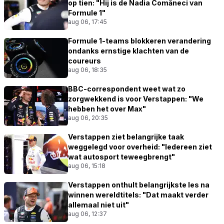
op tien: "Hij is de Nadia Comăneci van
Formule 1"
aug 06, 17:45
Formule 1-teams blokkeren verandering
ondanks ernstige klachten van de
coureurs
aug 06, 18:35
BBC-correspondent weet wat zo
zorgwekkend is voor Verstappen: "We
hebben het over Max"
aug 06, 20:35
Verstappen ziet belangrijke taak
weggelegd voor overheid: "Iedereen ziet
wat autosport teweegbrengt"
aug 06, 15:18
Verstappen onthult belangrijkste les na
winnen wereldtitels: "Dat maakt verder
allemaal niet uit"
aug 06, 12:37