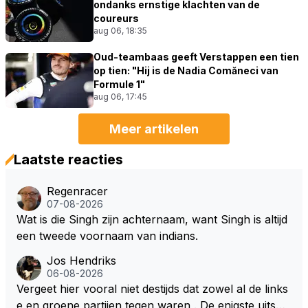
ondanks ernstige klachten van de
coureurs
aug 06, 18:35
Oud-teambaas geeft Verstappen een tien
op tien: "Hij is de Nadia Comăneci van
Formule 1"
aug 06, 17:45
Meer artikelen
Laatste reacties
Regenracer
07-08-2026
Wat is die Singh zijn achternaam, want Singh is altijd
een tweede voornaam van indians.
Jos Hendriks
06-08-2026
Vergeet hier vooral niet destijds dat zowel al de links
e en groene partijen tegen waren . De enigste uitspr