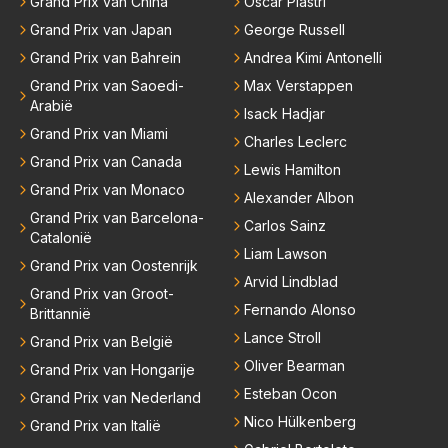
Grand Prix van China
Oscar Piastri
er elkaar mensen een andere uitdagingen zoeken of
niet meer in de F1 willen werken is niet zo gek als de
Grand Prix van Japan
George Russell
meesten van hen al sinds dat RB hun intrede deed a
Grand Prix van Bahrein
Andrea Kimi Antonelli
anwezig waren. De mensen die nu een aantal van di
Grand Prix van Saoedi-
Max Verstappen
e lege plaatsen op gaan vullen hebben ook al jaren
Arabië
Isack Hadjar
binnen RB gewerkt en zijn voor Max geen vreemde
Grand Prix van Miami
Charles Leclerc
n meer. Ook andere teams verliezen mensen. Er wo
Grand Prix van Canada
Lewis Hamilton
rdt teveel drama van gemaakt.
Grand Prix van Monaco
Alexander Albon
Grand Prix van Barcelona-
Carlos Sainz
Catalonië
Liam Lawson
Grand Prix van Oostenrijk
Arvid Lindblad
Grand Prix van Groot-
Fernando Alonso
Brittannië
Lance Stroll
Grand Prix van België
Oliver Bearman
Grand Prix van Hongarije
Esteban Ocon
Grand Prix van Nederland
Nico Hülkenberg
Grand Prix van Italië