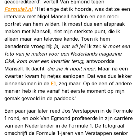
geaccrediteerd', vertelt Van Egmond tegen
Formule1.nl
. 'Het enige dat ik hoorde, was dat ze een
interview met Nigel Mansell hadden en een mooi
portret van hem wilden. Ik moest dus een afspraak
maken met Mansell, niet mijn sterkste punt, die ik
alleen maar van televisie kende. Toen ik hem
benaderde vroeg hij:
ja, wat wil je?
Ik zei:
ik moet een
foto van je maken voor een Nederlands magazine
.
Oké, kom over een kwartier terug
, antwoordde
Mansell. Ik dacht:
die zie ik nooit meer
. Maar na een
kwartier kwam hij netjes aanlopen. Dat was dus lekker
binnenkomen in de
F1
, zeg maar. Op de een of andere
manier heb ik me vanaf het eerste moment op mijn
gemak gevoeld in de paddock.'
Een paar jaar later reed Jos Verstappen in de Formule
1 rond, en ook Van Egmond profiteerde in zijn carrière
van een Nederlander in de Formule 1. De fotograaf
omschrijft de Formule 1-jaren van Verstappen senior