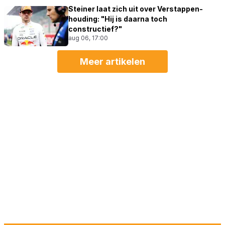
Steiner laat zich uit over Verstappen-
houding: "Hij is daarna toch
constructief?"
aug 06, 17:00
Meer artikelen