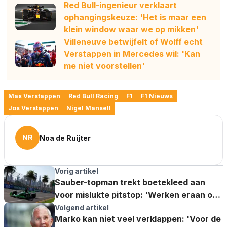
Red Bull-ingenieur verklaart
ophangingskeuze: 'Het is maar een
klein window waar we op mikken'
Villeneuve betwijfelt of Wolff echt
Verstappen in Mercedes wil: 'Kan
me niet voorstellen'
Max Verstappen
Red Bull Racing
F1
F1 Nieuws
Jos Verstappen
Nigel Mansell
NR
Noa de Ruijter
Vorig artikel
Sauber-topman trekt boetekleed aan
voor mislukte pitstop: 'Werken eraan om
het op te lossen'
Volgend artikel
Marko kan niet veel verklappen: 'Voor de