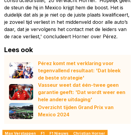
constructeurstitel,' zo verwacht Horner. 'Hopelijk geeft
de steun die hij in Mexico krijgt hem die boost. Het is
duidelijk dat als je je niet op de juiste plaats kwalificeert,
je zoveel tijd verliest in het middenveld door alle auto’s
daar, dat je vervolgens het contact met de leiders van
de race verliest,' concludeert Horner over Pérez.
Lees ook
Pérez komt met verklaring voor
tegenvallend resultaat: 'Dat bleek
de beste strategie'
Vasseur weet dat één-twee geen
garantie geeft: 'Dat wordt weer een
hele andere uitdaging'
Overzicht tijden Grand Prix van
Mexico 2024
Max Verstappen
F1
F1 Nieuws
Christian Horner