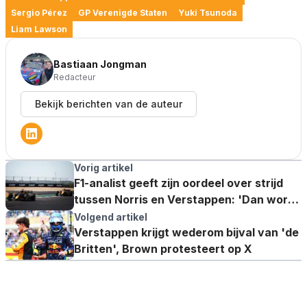
Sergio Pérez
GP Verenigde Staten
Yuki Tsunoda
Liam Lawson
Bastiaan Jongman
Redacteur
Bekijk berichten van de auteur
Vorig artikel
F1-analist geeft zijn oordeel over strijd
tussen Norris en Verstappen: 'Dan wordt
het vreselijk subjectief' '
Volgend artikel
Verstappen krijgt wederom bijval van 'de
Britten', Brown protesteert op X