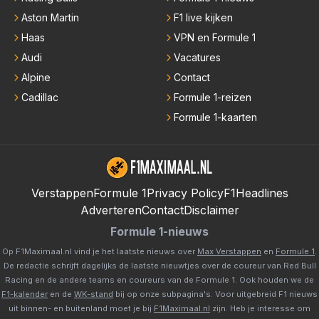
Aston Martin
F1 live kijken
Haas
VPN en Formule 1
Audi
Vacatures
Alpine
Contact
Cadillac
Formule 1-reizen
Formule 1-kaarten
Verstappen
Formule 1
Privacy Policy
F1Headlines
Adverteren
Contact
Disclaimer
Formule 1-nieuws
Op F1Maximaal.nl vind je het laatste nieuws over
Max Verstappen
en
Formule 1
.
De redactie schrijft dagelijks de laatste nieuwtjes over de coureur van Red Bull
Racing en de andere teams en coureurs van de Formule 1. Ook houden we de
F1-kalender
en de
WK-stand
bij op onze subpagina's. Voor uitgebreid F1 nieuws
uit binnen- en buitenland moet je bij
F1Maximaal.nl
zijn. Heb je interesse om