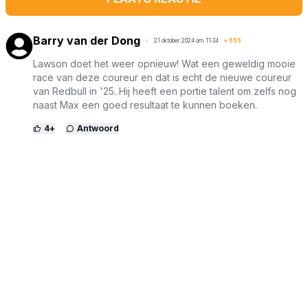
Barry van der Dong
21 oktober 2024 om 11:34
+
655
Lawson doet het weer opnieuw! Wat een geweldig mooie
race van deze coureur en dat is echt de nieuwe coureur
van Redbull in '25. Hij heeft een portie talent om zelfs nog
naast Max een goed resultaat te kunnen boeken.
4
+
Antwoord