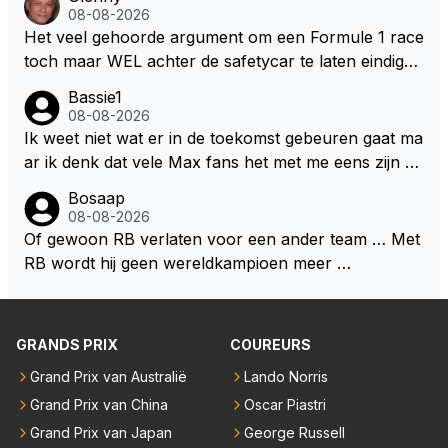
uden dan dat hij op dit moment beweerd. Dan kan hij
ert nu de spindoctor van newey geworden?? Eerlijk
08-08-2026
zijn talenten en uitzonderlijke klasse laten zien en he
gezegd snap ik de de kop én het artikel niet echt.
Het veel gehoorde argument om een Formule 1 race
eft daar enorm veel lol aan.
toch maar WEL achter de safetycar te laten eindigen
en aldus niet te kiezen voor een stukje verlenging, is
Bassie1
dat men vreest voor een brandstof tekort. Kennelijk
08-08-2026
rijden de teams met tot op de liter afgemeten peut...
Ik weet niet wat er in de toekomst gebeuren gaat ma
ar ik denk dat vele Max fans het met me eens zijn da
t als Max in de toekomst de F1 verlaat het super zou
Bosaap
zijn als Alonso samen met Max ergens in een vieren
08-08-2026
twings uur race samen in een team zouden zitten. D
Of gewoon RB verlaten voor een ander team … Met
eze 2 coureurs zouden een fantastisch affiche zijn v
RB wordt hij geen wereldkampioen meer …
oor elke langeafstands race.
GRANDS PRIX
COUREURS
Grand Prix van Australië
Lando Norris
Grand Prix van China
Oscar Piastri
Grand Prix van Japan
George Russell