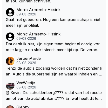
m zou kunnen schrijven.
Monic Armiento-Hissink
09-08-2026
Gaat niet gebeuren. Nog een kampioenschap is niet
meer zijn priotiteit.
Monic Armiento-Hissink
09-08-2026
Dat denk ik niet, zijn eigen team begint al aardig vor
m te krijgen en slokt steeds meer tijd op. De verande
ringen die de komende twee jaar door gevoerd word
JeroenAarde
en zullen ben ik bang niet het gewenste effect hebb
08-08-2026
en. Mocht het wel zo zijn dan zal het 3 jaar zijn, hoo
Tenzij de auto's zodanig worden dat hij niet zonder k
guit 5 jaar maar echt niet langer. Vergeet niet, hij hee
an. Auto's die supersnel zijn en waarbij inhalen en v
ft nu een aantal races in GT3 gereden en dat heeft h
erdedigen uitdagingen zijn! Max houdt van snelheid,
VeeWeetje
em meer plezier gebracht dan de F1 op dit moment.
ronkende motoren en op de grenzen rijden van de
08-08-2026
mogelijkheden. Het ouderwetse racen waarbij de ma
@ Kevin: Die schuldenberg???? is dat van het racete
nnen en jongens verdeeld worden. Als deze auto's g
am of van de autofabrikant???? En wat heeft dit te
ebouwd worden zie ik Max het nog wel langer volho
maken met de prestaties van Newey???? En is Herb
Glenny