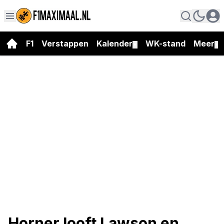
F1
Verstappen
Kalender
WK-stand
Meer
▼
▼
Horner looft Lawson en