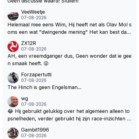
Geen discussie waard! Sluiten!
er echte raceauto's te zien zodat iedereen weer teru
et meeste verbaasd is dat de gehele Nederlandse ro
gkomt naar de F1 die inmiddels weggelopen zijn!
VeeWeetje
ddelpers en de RTL Boulevards van deze wereld dit
07-08-2026
uitermate belangrijke nieuws volledig hebben gemist.
Helemaal mee eens Wim, Hij heeft net als Olav Mol s
oms een wat "dwingende mening" Het kan best dat
de fan in kwestie probeerde een vergelijkbaar gevoe
ZX12R
l bij Windsor op te roepen. Maar in een tijd zonder r
07-08-2026
aces zijn dit leuke berichtjes
AH, een vreemdganger dus, Geen wonder dat ie gee
n smaak heeft. 😜
Forzapertutti
07-08-2026
The Hinch is geen Engelsman...
wg
07-08-2026
😂 Hij gebruikt gelukkig over het algemeen alleen to
psnelheden, verder gebruikt hij zijn race-inzichten q
ua rotatie, baangebruik, etc. Alleen snelheid in of uit
Gambit1996
een bocht zegt helemaal niets, dus wat dat betreft h
07-08-2026