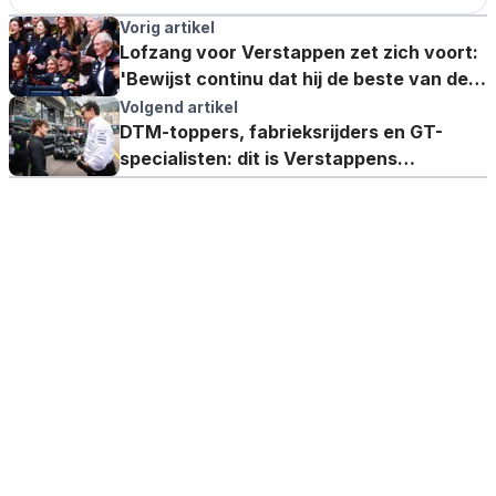
Vorig artikel
Lofzang voor Verstappen zet zich voort:
'Bewijst continu dat hij de beste van de
wereld is'
Volgend artikel
DTM-toppers, fabrieksrijders en GT-
specialisten: dit is Verstappens
concurrentie op de Nordschleife