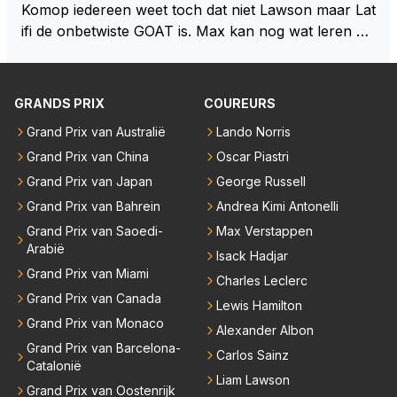
eeft hij sowieso gelijk 😂.
Komop iedereen weet toch dat niet Lawson maar Lat
ifi de onbetwiste GOAT is. Max kan nog wat leren va
n hem En iedereen maar zeggen Schumacher of Ha
milton, hahahaha. Latifi pakt ze allemaal met de oge
n dicht met als onbetwiste nummer 2 of GOATINES
GRANDS PRIX
COUREURS
S Lawson natuurlijk 😂😂😂😂😂
Grand Prix van Australië
Lando Norris
Grand Prix van China
Oscar Piastri
Grand Prix van Japan
George Russell
Grand Prix van Bahrein
Andrea Kimi Antonelli
Grand Prix van Saoedi-
Max Verstappen
Arabië
Isack Hadjar
Grand Prix van Miami
Charles Leclerc
Grand Prix van Canada
Lewis Hamilton
Grand Prix van Monaco
Alexander Albon
Grand Prix van Barcelona-
Carlos Sainz
Catalonië
Liam Lawson
Grand Prix van Oostenrijk