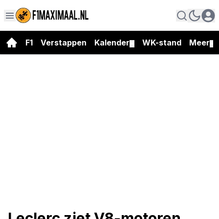
F1
Verstappen
Kalender
WK-stand
Meer
▼
▼
Leclerc ziet V8-motoren