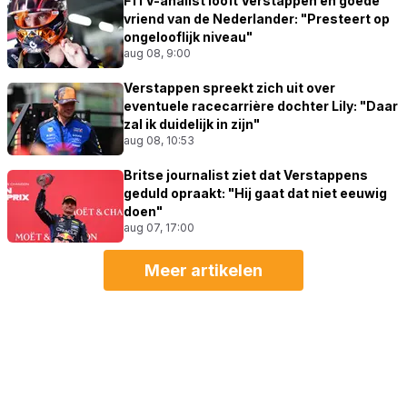
F1TV-analist looft Verstappen en goede
vriend van de Nederlander: "Presteert op
ongelooflijk niveau"
aug 08, 9:00
Verstappen spreekt zich uit over
eventuele racecarrière dochter Lily: "Daar
zal ik duidelijk in zijn"
aug 08, 10:53
Britse journalist ziet dat Verstappens
geduld opraakt: "Hij gaat dat niet eeuwig
doen"
aug 07, 17:00
Meer artikelen