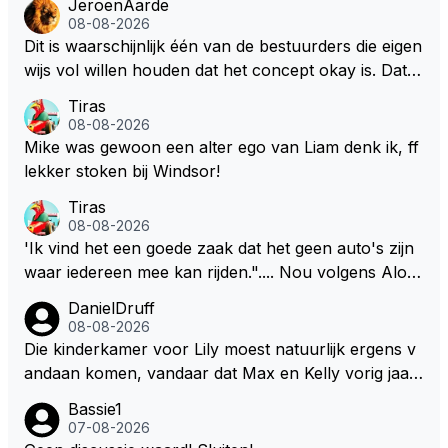
JeroenAarde
08-08-2026
Dit is waarschijnlijk één van de bestuurders die eigen
wijs vol willen houden dat het concept okay is. Dat is
het niet, dat ziet iedereen en wordt ook door de cou
Tiras
reurs gezegd! Dat het lichter, korter en smaller zou
08-08-2026
moeten onderschrijf ik maar het is niet gezegd dat ik
Mike was gewoon een alter ego van Liam denk ik, ff
zijn visie van het huidige concept volg. Om de borst
lekker stoken bij Windsor!
vooruit te houden zonder gezichtsverlies is de oplos
Tiras
sing eenvoudig. Maak de motor voor een groot deel
08-08-2026
belangrijker dan de batterij in verhouding 65/35 en ni
'Ik vind het een goede zaak dat het geen auto's zijn
emand zeurt meer. De verbetering van de F1 zit in d
waar iedereen mee kan rijden.".... Nou volgens Alon
e brandstof. De batterij zorgt op den duur weer voo
so kan onder deze nieuwe (m.n. energie) regelemen
DanielDruff
r een ander milieu probleem. Door de klimaatgekte i
ten zelfs zijn Engineer deze auto nu besturen.
08-08-2026
s de F1 en auto industrie ook de batterij richting opg
Die kinderkamer voor Lily moest natuurlijk ergens v
egaan. Deze batterij heeft het gewicht in de F1 autos
andaan komen, vandaar dat Max en Kelly vorig jaar
erg omhoog geschroefd. Daar zou je al een behoorli
een zeer exclusief appartement hebben gekocht in
jke gewichtsvermindering mee doen en ruimte creër
Bassie1
Monaco. Naar verluid hebben ze daar zo'n 75 miljo
07-08-2026
en om de autos kleiner en smaller te maken. Om we
en euro voor af mogen tikken. Wat daarbij me nog h