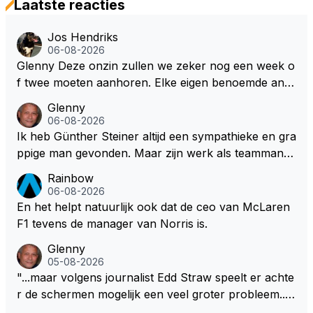
Laatste reacties
Jos Hendriks
06-08-2026
Glenny Deze onzin zullen we zeker nog een week o
f twee moeten aanhoren. Elke eigen benoemde anali
st of presentator denkt er het zijne van te weten en
Glenny
aan het einde van het liedje zitten ze er allemaal naa
06-08-2026
st Dus glenny sterkte met deze bullshit lezen
Ik heb Günther Steiner altijd een sympathieke en gra
ppige man gevonden. Maar zijn werk als teammanag
er bij het Amerikaanse Haas F1 heeft volgens mij no
Rainbow
oit veel indruk gemaakt. Voor mij persoonlijk lijkt hij d
06-08-2026
ezelfde weg te bewandelen als analist. En dat is niet
En het helpt natuurlijk ook dat de ceo van McLaren
vanwege zijn persoonlijke Top-3. Hij blijft sympathie
F1 tevens de manager van Norris is.
k, maar zijn werk als specialistisch commentator en
Glenny
presentator bij RTL Duitsland, een televisiezender di
05-08-2026
e de Formule 1 uitzendt in Duitsland..., mwah!
"...maar volgens journalist Edd Straw speelt er achte
r de schermen mogelijk een veel groter probleem..."
Ik weet het, ik zou er onderhand toch een beetje teg