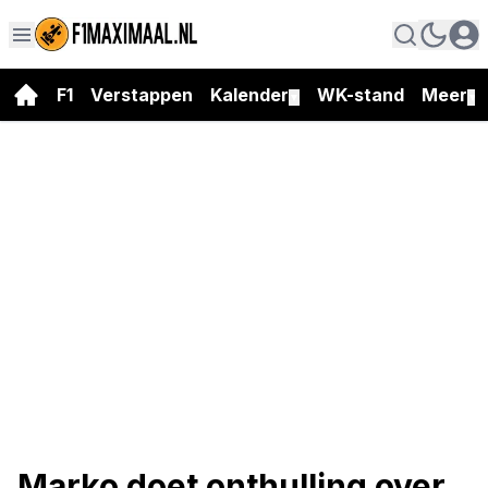
F1
Verstappen
Kalender
WK-stand
Meer
▼
▼
Marko doet onthulling over