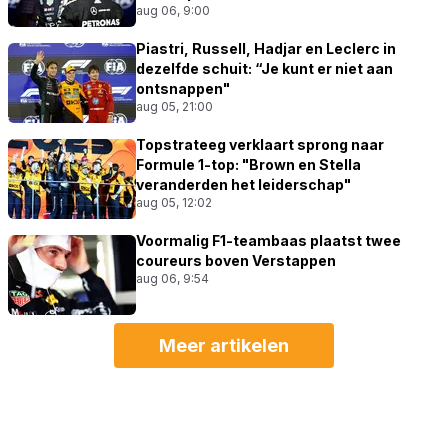
aug 06, 9:00
Piastri, Russell, Hadjar en Leclerc in
dezelfde schuit: “Je kunt er niet aan
ontsnappen"
aug 05, 21:00
Topstrateeg verklaart sprong naar
Formule 1-top: "Brown en Stella
veranderden het leiderschap"
aug 05, 12:02
Voormalig F1-teambaas plaatst twee
coureurs boven Verstappen
aug 06, 9:54
Meer artikelen