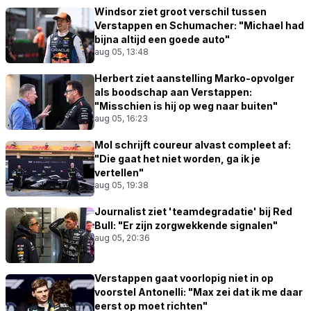
Windsor ziet groot verschil tussen
Verstappen en Schumacher: "Michael had
bijna altijd een goede auto"
aug 05, 13:48
Herbert ziet aanstelling Marko-opvolger
als boodschap aan Verstappen:
"Misschien is hij op weg naar buiten"
aug 05, 16:23
Mol schrijft coureur alvast compleet af:
"Die gaat het niet worden, ga ik je
vertellen"
aug 05, 19:38
Journalist ziet 'teamdegradatie' bij Red
Bull: "Er zijn zorgwekkende signalen"
aug 05, 20:36
Verstappen gaat voorlopig niet in op
voorstel Antonelli: "Max zei dat ik me daar
eerst op moet richten"