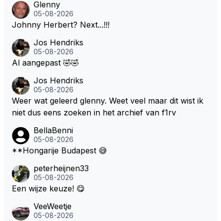
Glenny
en moeten kunnen! Sh.t, helaas... Pfff.
05-08-2026
Johnny Herbert? Next...!!!
Jos Hendriks
05-08-2026
Al aangepast 🤣🤣
Jos Hendriks
05-08-2026
Weer wat geleerd glenny. Weet veel maar dit wist ik
niet dus eens zoeken in het archief van f1rv
BellaBenni
05-08-2026
**Hongarije Budapest 😅
peterheijnen33
05-08-2026
Een wijze keuze! 😋
VeeWeetje
05-08-2026