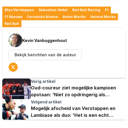
Max Verstappen
Sebastian Vettel
Red Bull Racing
F1
F1 Nieuws
Fernando Alonso
Aston Martin
Helmut Marko
Red Bull
Kevin Vanbuggenhout
Bekijk berichten van de auteur
Vorig artikel
Oud-coureur ziet mogelijke kampioen
opstaan: 'Niet zo opdringerig als
bijvoorbeeld Verstappen'
Volgend artikel
Mogelijk afscheid van Verstappen en
Lambiase als duo: 'Het is een echt
koningskoppel'