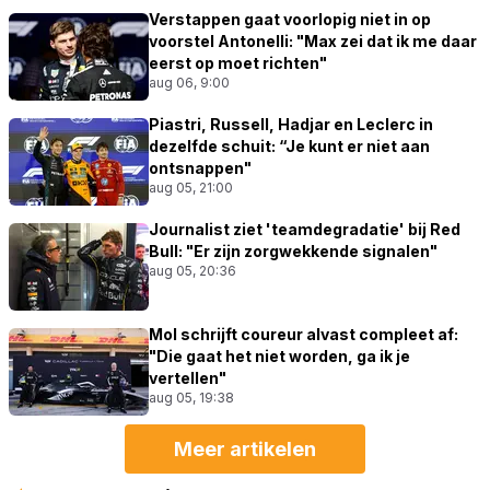
Verstappen gaat voorlopig niet in op
voorstel Antonelli: "Max zei dat ik me daar
eerst op moet richten"
aug 06, 9:00
Piastri, Russell, Hadjar en Leclerc in
dezelfde schuit: “Je kunt er niet aan
ontsnappen"
aug 05, 21:00
Journalist ziet 'teamdegradatie' bij Red
Bull: "Er zijn zorgwekkende signalen"
aug 05, 20:36
Mol schrijft coureur alvast compleet af:
"Die gaat het niet worden, ga ik je
vertellen"
aug 05, 19:38
Meer artikelen