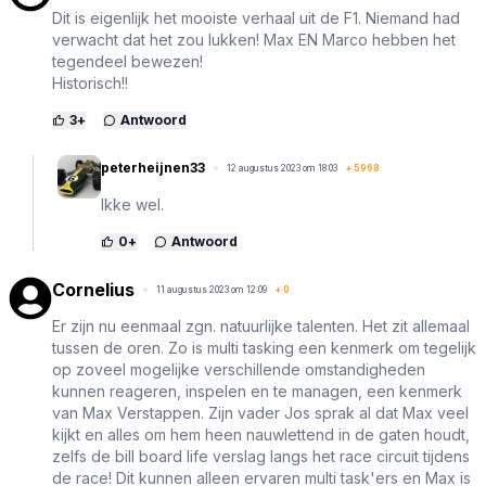
Dit is eigenlijk het mooiste verhaal uit de F1. Niemand had
verwacht dat het zou lukken! Max EN Marco hebben het
tegendeel bewezen!
Historisch!!
3
+
Antwoord
peterheijnen33
12 augustus 2023 om 18:03
+
5968
Ikke wel.
0
+
Antwoord
Cornelius
11 augustus 2023 om 12:09
+
0
Er zijn nu eenmaal zgn. natuurlijke talenten. Het zit allemaal
tussen de oren. Zo is multi tasking een kenmerk om tegelijk
op zoveel mogelijke verschillende omstandigheden
kunnen reageren, inspelen en te managen, een kenmerk
van Max Verstappen. Zijn vader Jos sprak al dat Max veel
kijkt en alles om hem heen nauwlettend in de gaten houdt,
zelfs de bill board life verslag langs het race circuit tijdens
de race! Dit kunnen alleen ervaren multi task'ers en Max is