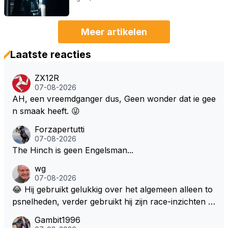
Meer artikelen
Laatste reacties
ZX12R
07-08-2026
AH, een vreemdganger dus, Geen wonder dat ie gee
n smaak heeft. 😜
Forzapertutti
07-08-2026
The Hinch is geen Engelsman...
wg
07-08-2026
😂 Hij gebruikt gelukkig over het algemeen alleen to
psnelheden, verder gebruikt hij zijn race-inzichten q
ua rotatie, baangebruik, etc. Alleen snelheid in of uit
Gambit1996
een bocht zegt helemaal niets, dus wat dat betreft h