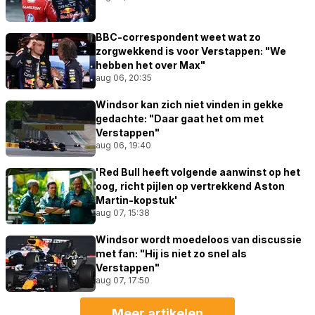
BBC-correspondent weet wat zo
zorgwekkend is voor Verstappen: "We
hebben het over Max"
aug 06, 20:35
Windsor kan zich niet vinden in gekke
gedachte: "Daar gaat het om met
Verstappen"
aug 06, 19:40
'Red Bull heeft volgende aanwinst op het
oog, richt pijlen op vertrekkend Aston
Martin-kopstuk'
aug 07, 15:38
Windsor wordt moedeloos van discussie
met fan: "Hij is niet zo snel als
Verstappen"
aug 07, 17:50
Meer artikelen