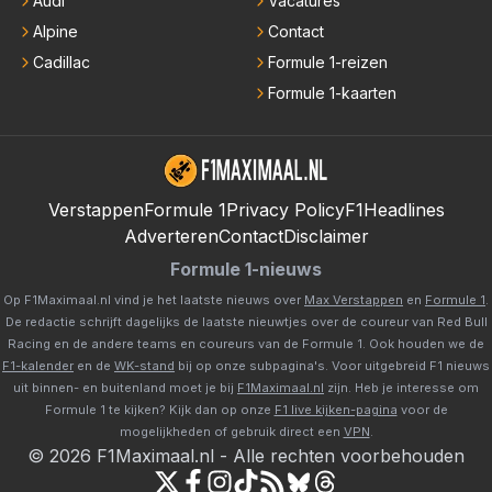
Audi
Vacatures
Alpine
Contact
Cadillac
Formule 1-reizen
Formule 1-kaarten
Verstappen
Formule 1
Privacy Policy
F1Headlines
Adverteren
Contact
Disclaimer
Formule 1-nieuws
Op F1Maximaal.nl vind je het laatste nieuws over
Max Verstappen
en
Formule 1
.
De redactie schrijft dagelijks de laatste nieuwtjes over de coureur van Red Bull
Racing en de andere teams en coureurs van de Formule 1. Ook houden we de
F1-kalender
en de
WK-stand
bij op onze subpagina's. Voor uitgebreid F1 nieuws
uit binnen- en buitenland moet je bij
F1Maximaal.nl
zijn. Heb je interesse om
Formule 1 te kijken? Kijk dan op onze
F1 live kijken-pagina
voor de
mogelijkheden of gebruik direct een
VPN
.
©
2026
F1Maximaal.nl
-
Alle rechten voorbehouden