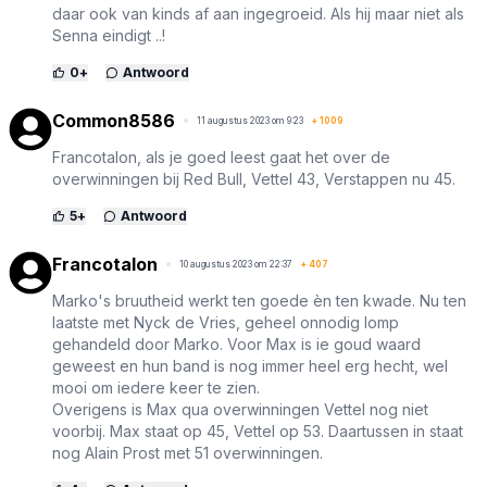
daar ook van kinds af aan ingegroeid. Als hij maar niet als
Senna eindigt ..!
0
+
Antwoord
Common8586
11 augustus 2023 om 9:23
+
1009
Francotalon, als je goed leest gaat het over de
overwinningen bij Red Bull, Vettel 43, Verstappen nu 45.
5
+
Antwoord
Francotalon
10 augustus 2023 om 22:37
+
407
Marko's bruutheid werkt ten goede èn ten kwade. Nu ten
laatste met Nyck de Vries, geheel onnodig lomp
gehandeld door Marko. Voor Max is ie goud waard
geweest en hun band is nog immer heel erg hecht, wel
mooi om iedere keer te zien.
Overigens is Max qua overwinningen Vettel nog niet
voorbij. Max staat op 45, Vettel op 53. Daartussen in staat
nog Alain Prost met 51 overwinningen.