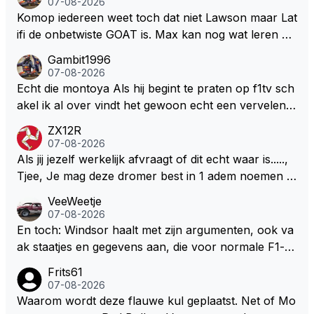
07-08-2026
eeft hij sowieso gelijk 😂.
Komop iedereen weet toch dat niet Lawson maar Lat
ifi de onbetwiste GOAT is. Max kan nog wat leren va
n hem En iedereen maar zeggen Schumacher of Ha
Gambit1996
milton, hahahaha. Latifi pakt ze allemaal met de oge
07-08-2026
n dicht met als onbetwiste nummer 2 of GOATINES
Echt die montoya Als hij begint te praten op f1tv sch
S Lawson natuurlijk 😂😂😂😂😂
akel ik al over vindt het gewoon echt een vervelend
mannetje met zijn geblaas alsof hij het allemaal wel
ZX12R
weet 🤮🤮
07-08-2026
Als jij jezelf werkelijk afvraagt of dit echt waar is.....,
Tjee, Je mag deze dromer best in 1 adem noemen m
et bv een Hans Christian Andersen. Enorme drang n
VeeWeetje
aar voordragen uit eigen geest. Kan mij voorstellen d
07-08-2026
at je het leuk vindt sprookjes te luisteren maar heb jij
En toch: Windsor haalt met zijn argumenten, ook va
jezelf dan ook wel eens afgevraagd of de dappere b
ak staatjes en gegevens aan, die voor normale F1-fa
oswachter werkelijk Roodkapje uit de buik van de bo
ns niet te verkrijgen of te snappen zijn. Iets met "co
Frits61
ze wolff gesneden heeft?
okies made of your own dough" 🤣
07-08-2026
Waarom wordt deze flauwe kul geplaatst. Net of Mo