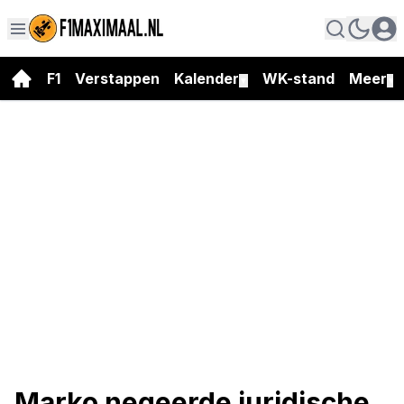
F1
Verstappen
Kalender
WK-stand
Meer
▼
▼
Marko negeerde juridische