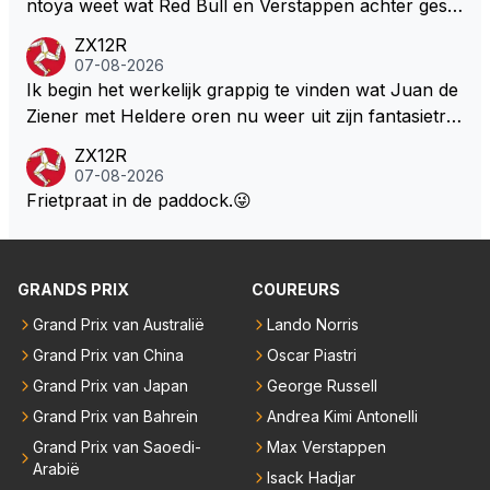
ntoya weet wat Red Bull en Verstappen achter geslo
ten deuren bespreken.
ZX12R
07-08-2026
Ik begin het werkelijk grappig te vinden wat Juan de
Ziener met Heldere oren nu weer uit zijn fantasietro
mmel tovert. Of de man is volslagen gek en spook in
ZX12R
zijn eigen lege geest, of, hij behoort tot de intimi van
07-08-2026
Team Verstappen...., Praten doet ie in iedergeval ma
Frietpraat in de paddock.😜
ar beter niet.
GRANDS PRIX
COUREURS
Grand Prix van Australië
Lando Norris
Grand Prix van China
Oscar Piastri
Grand Prix van Japan
George Russell
Grand Prix van Bahrein
Andrea Kimi Antonelli
Grand Prix van Saoedi-
Max Verstappen
Arabië
Isack Hadjar