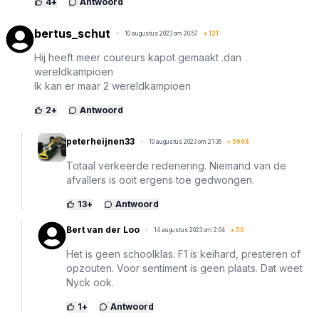
4
+
Antwoord
bertus_schut
10 augustus 2023 om 20:57
+
121
Hij heeft meer coureurs kapot gemaakt .dan
wereldkampioen
Ik kan er maar 2 wereldkampioen
2
+
Antwoord
peterheijnen33
10 augustus 2023 om 21:36
+
5968
Totaal verkeerde redenering. Niemand van de
afvallers is ooit ergens toe gedwongen.
13
+
Antwoord
Bert van der Loo
14 augustus 2023 om 2:04
+
50
Het is geen schoolklas. F1 is keihard, presteren of
opzouten. Voor sentiment is geen plaats. Dat weet
Nyck ook.
1
+
Antwoord