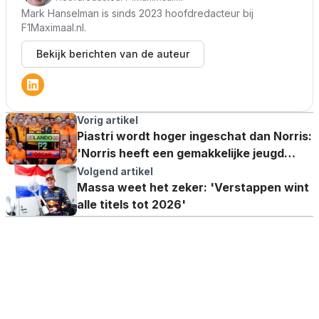
Mark Hanselman is sinds 2023 hoofdredacteur bij
F1Maximaal.nl.
Bekijk berichten van de auteur
Vorig artikel
Piastri wordt hoger ingeschat dan Norris:
'Norris heeft een gemakkelijke jeugd
gehad'
Volgend artikel
Massa weet het zeker: 'Verstappen wint
alle titels tot 2026'