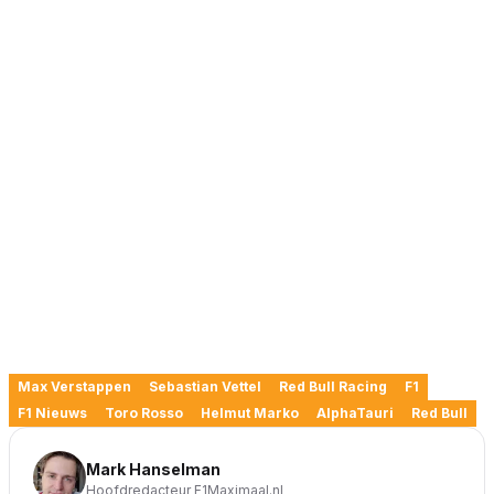
Max Verstappen
Sebastian Vettel
Red Bull Racing
F1
F1 Nieuws
Toro Rosso
Helmut Marko
AlphaTauri
Red Bull
Mark Hanselman
Hoofdredacteur F1Maximaal.nl