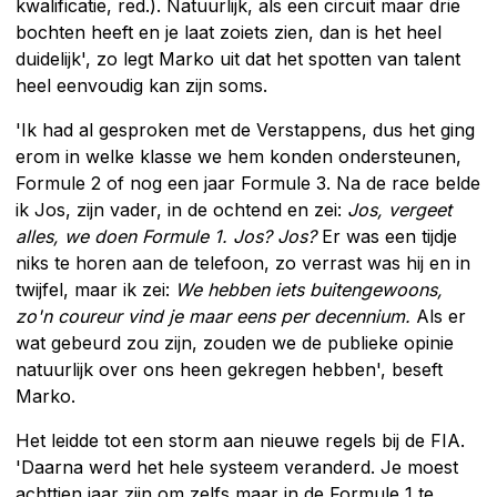
kwalificatie, red.). Natuurlijk, als een circuit maar drie
bochten heeft en je laat zoiets zien, dan is het heel
duidelijk', zo legt Marko uit dat het spotten van talent
heel eenvoudig kan zijn soms.
'Ik had al gesproken met de Verstappens, dus het ging
erom in welke klasse we hem konden ondersteunen,
Formule 2 of nog een jaar Formule 3. Na de race belde
ik Jos, zijn vader, in de ochtend en zei:
Jos, vergeet
alles, we doen Formule 1. Jos? Jos?
Er was een tijdje
niks te horen aan de telefoon, zo verrast was hij en in
twijfel, maar ik zei:
We hebben iets buitengewoons,
zo'n coureur vind je maar eens per decennium.
Als er
wat gebeurd zou zijn, zouden we de publieke opinie
natuurlijk over ons heen gekregen hebben', beseft
Marko.
Het leidde tot een storm aan nieuwe regels bij de FIA.
'Daarna werd het hele systeem veranderd. Je moest
achttien jaar zijn om zelfs maar in de Formule 1 te