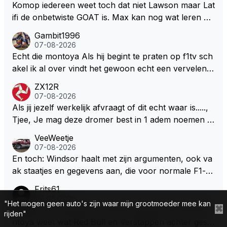
eeft hij sowieso gelijk 😂.
Komop iedereen weet toch dat niet Lawson maar Lat
ifi de onbetwiste GOAT is. Max kan nog wat leren va
n hem En iedereen maar zeggen Schumacher of Ha
Gambit1996
milton, hahahaha. Latifi pakt ze allemaal met de oge
07-08-2026
n dicht met als onbetwiste nummer 2 of GOATINES
Echt die montoya Als hij begint te praten op f1tv sch
S Lawson natuurlijk 😂😂😂😂😂
akel ik al over vindt het gewoon echt een vervelend
mannetje met zijn geblaas alsof hij het allemaal wel
ZX12R
weet 🤮🤮
07-08-2026
Als jij jezelf werkelijk afvraagt of dit echt waar is.....,
Tjee, Je mag deze dromer best in 1 adem noemen m
et bv een Hans Christian Andersen. Enorme drang n
VeeWeetje
aar voordragen uit eigen geest. Kan mij voorstellen d
07-08-2026
at je het leuk vindt sprookjes te luisteren maar heb jij
En toch: Windsor haalt met zijn argumenten, ook va
jezelf dan ook wel eens afgevraagd of de dappere b
ak staatjes en gegevens aan, die voor normale F1-fa
oswachter werkelijk Roodkapje uit de buik van de bo
ns niet te verkrijgen of te snappen zijn. Iets met "co
Frits61
ze wolff gesneden heeft?
okies made of your own dough" 🤣
07-08-2026
"Het mogen geen auto's zijn waar mijn grootmoeder mee kan
✖
Waarom wordt deze flauwe kul geplaatst. Net of Mo
rijden"
ntoya weet wat Red Bull en Verstappen achter geslo