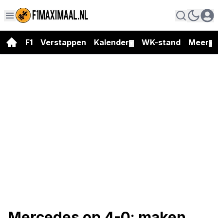
F1
Verstappen
Kalender
WK-stand
Meer
▼
▼
Mercedes op 4-0: maken