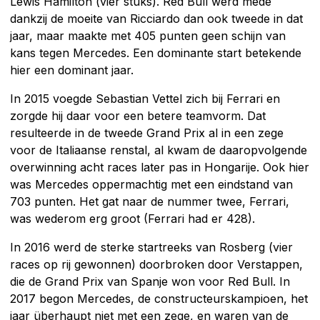
Lewis Hamilton (vier stuks). Red Bull werd mede
dankzij de moeite van Ricciardo dan ook tweede in dat
jaar, maar maakte met 405 punten geen schijn van
kans tegen Mercedes. Een dominante start betekende
hier een dominant jaar.
In 2015 voegde Sebastian Vettel zich bij Ferrari en
zorgde hij daar voor een betere teamvorm. Dat
resulteerde in de tweede Grand Prix al in een zege
voor de Italiaanse renstal, al kwam de daaropvolgende
overwinning acht races later pas in Hongarije. Ook hier
was Mercedes oppermachtig met een eindstand van
703 punten. Het gat naar de nummer twee, Ferrari,
was wederom erg groot (Ferrari had er 428).
In 2016 werd de sterke startreeks van Rosberg (vier
races op rij gewonnen) doorbroken door Verstappen,
die de Grand Prix van Spanje won voor Red Bull. In
2017 begon Mercedes, de constructeurskampioen, het
jaar überhaupt niet met een zege, en waren van de