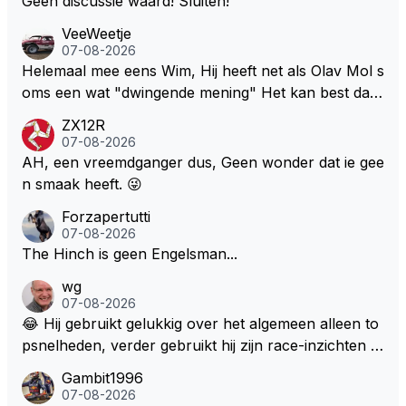
Geen discussie waard! Sluiten!
VeeWeetje
07-08-2026
Helemaal mee eens Wim, Hij heeft net als Olav Mol s
oms een wat "dwingende mening" Het kan best dat
de fan in kwestie probeerde een vergelijkbaar gevoe
ZX12R
l bij Windsor op te roepen. Maar in een tijd zonder r
07-08-2026
aces zijn dit leuke berichtjes
AH, een vreemdganger dus, Geen wonder dat ie gee
n smaak heeft. 😜
Forzapertutti
07-08-2026
The Hinch is geen Engelsman...
wg
07-08-2026
😂 Hij gebruikt gelukkig over het algemeen alleen to
psnelheden, verder gebruikt hij zijn race-inzichten q
ua rotatie, baangebruik, etc. Alleen snelheid in of uit
Gambit1996
een bocht zegt helemaal niets, dus wat dat betreft h
07-08-2026