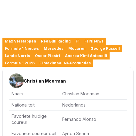
Max Verstappen
Red Bull Racing
F1
F1 Nieuws
Formule 1 Nieuws
Mercedes
McLaren
George Russell
Lando Norris
Oscar Piastri
Andrea Kimi Antonelli
Formule 1 2026
F1Maximaal.nl-Producties
Christian Moerman
Naam
Christian Moerman
Nationaliteit
Nederlands
Favoriete huidige
Fernando Alonso
coureur
Favoriete coureur ooit
Ayrton Senna