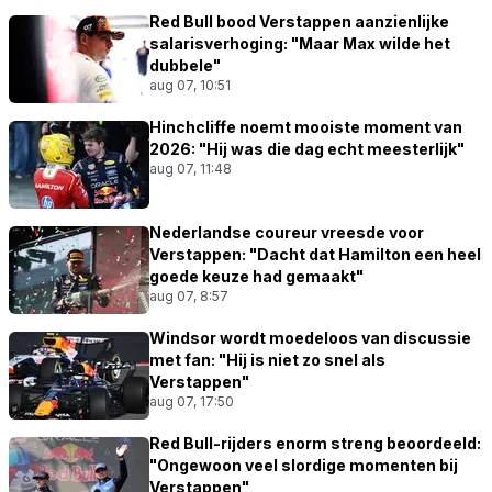
Red Bull bood Verstappen aanzienlijke
salarisverhoging: "Maar Max wilde het
dubbele"
aug 07, 10:51
Hinchcliffe noemt mooiste moment van
2026: "Hij was die dag echt meesterlijk"
aug 07, 11:48
Nederlandse coureur vreesde voor
Verstappen: "Dacht dat Hamilton een heel
goede keuze had gemaakt"
aug 07, 8:57
Windsor wordt moedeloos van discussie
met fan: "Hij is niet zo snel als
Verstappen"
aug 07, 17:50
Red Bull-rijders enorm streng beoordeeld:
"Ongewoon veel slordige momenten bij
Verstappen"