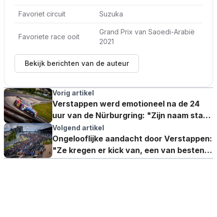
Favoriet circuit
Suzuka
Grand Prix van Saoedi-Arabië
Favoriete race ooit
2021
Bekijk berichten van de auteur
Vorig artikel
Verstappen werd emotioneel na de 24
uur van de Nürburgring: "Zijn naam staat
boven de deur"
Volgend artikel
Ongelooflijke aandacht door Verstappen:
"Ze kregen er kick van, een van besten
aller tijden"