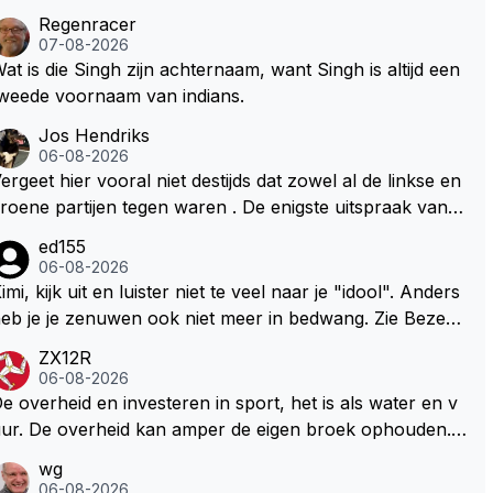
Regenracer
07-08-2026
at is die Singh zijn achternaam, want Singh is altijd een
weede voornaam van indians.
Jos Hendriks
06-08-2026
ergeet hier vooral niet destijds dat zowel al de linkse en
roene partijen tegen waren . De enigste uitspraak van e
n groenlinkse daarnaast bouw er een dak over dan kun
ed155
en ze hun eigen uitlaat gassen inademen maar niet wet
06-08-2026
nde was dat de F1 motor schoner is dan een normale a
imi, kijk uit en luister niet te veel naar je "idool". Anders
to. Dus denk echt niet dat deze groene/wollen regering
eb je je zenuwen ook niet meer in bedwang. Zie Bezech
ier de F1 talenten of karters zullen steunen laat staan o
, Di Antonio.. misschien anders tegen Max/Marquez/Jos
ZX12R
m een euro in het circuit Zandvoort te steken
 Veel gezelliger
06-08-2026
e overheid en investeren in sport, het is als water en v
ur. De overheid kan amper de eigen broek ophouden.
e Staat steelt liever, liefst van eigen burgers. Je kunt de
wg
taat het best vergelijken met de sheriff van Nottinghem
06-08-2026