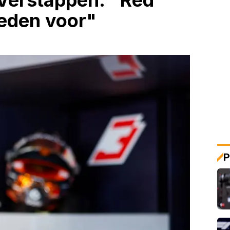
 Verstappen: "Red
reden voor"
P