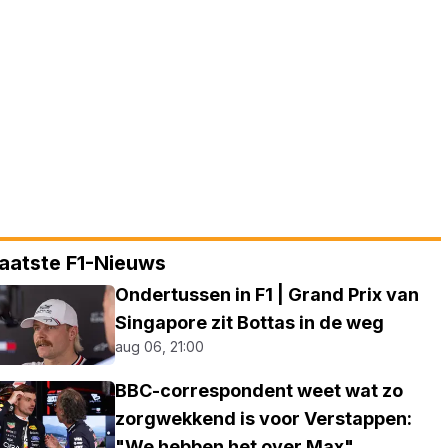
aatste F1-Nieuws
Ondertussen in F1 | Grand Prix van
Singapore zit Bottas in de weg
aug 06, 21:00
BBC-correspondent weet wat zo
zorgwekkend is voor Verstappen:
"We hebben het over Max"