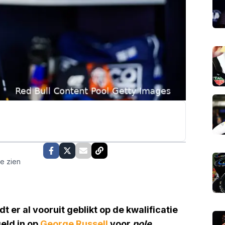
te zien
 er al vooruit geblikt op de kwalificatie
geld in op
George Russell
voor
pole