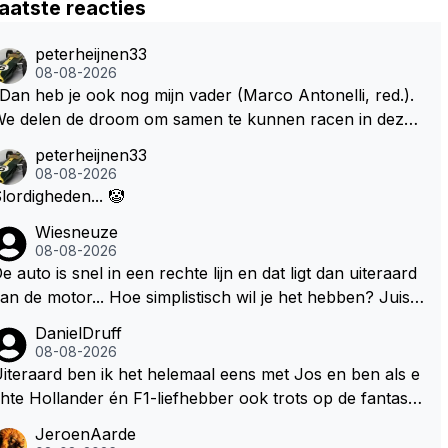
aatste reacties
peterheijnen33
08-08-2026
Dan heb je ook nog mijn vader (Marco Antonelli, red.).
e delen de droom om samen te kunnen racen in dezelf
e auto. Dat zou echt geweldig zijn" How about die droo
peterheijnen33
 met Kimi en Marco én Max én Jos? ;)
08-08-2026
lordigheden... 🤡
Wiesneuze
08-08-2026
e auto is snel in een rechte lijn en dat ligt dan uiteraard
an de motor... Hoe simplistisch wil je het hebben? Juist i
 de buurt van de topsnelheid is luchtweerstand ontzette
DanielDruff
d belangrijk. Heeft Red Bull bochtgrip opgegeven voor t
08-08-2026
psnelheid? Dat is iets wat vaker gebeurd is, zeker met V
iteraard ben ik het helemaal eens met Jos en ben als e
rstappen aan bet stuur.
hte Hollander én F1-liefhebber ook trots op de fantastis
he carrière van Max Verstappen, maar de laatste tijd kri
JeroenAarde
belt bij mij toch de wens dat hij nog eens een knappe au