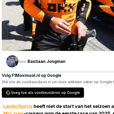
Bastiaan Jongman
door
Volg F1Maximaal.nl op Google
Stel ons als voorkeursbron in om onze artikelen vaker op Google 
Voeg toe als voorkeursbron op Google
Lando Norris
heeft niet de start van het seizoen 
McLaren
-coureur won de eerste race van 2025,