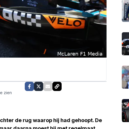
te zien
achter de rug waarop hij had gehoopt. De
 maar daarna moest hij met regelmaat