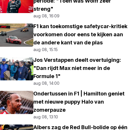
periode: "Toen was Wolff zeer
streng"
aug 08, 16:09
F1 kan toekomstige safetycar-kritiek
voorkomen door eens te kijken aan
de andere kant van de plas
aug 08, 15:15
Jos Verstappen deelt overtuiging:
"Dan rijdt Max niet meer in de
Formule 1"
aug 08, 14:00
Ondertussen in F1 | Hamilton geniet
met nieuwe puppy Halo van
zomerpauze
aug 08, 13:10
Albers zag de Red Bull-bolide op één