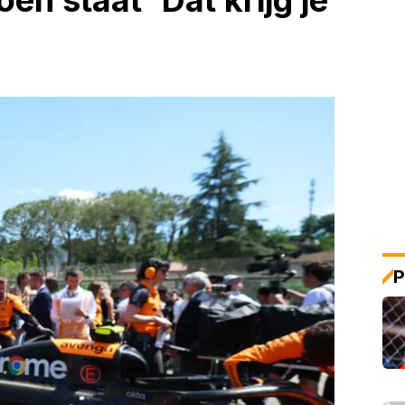
en staat 'Dat krijg je
P