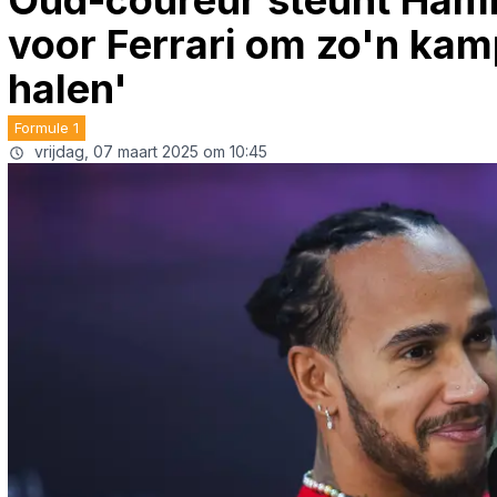
Oud-coureur steunt Hami
voor Ferrari om zo'n kam
halen'
Formule 1
vrijdag, 07 maart 2025 om 10:45