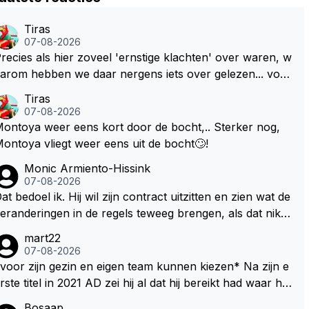
Tiras
07-08-2026
recies als hier zoveel 'ernstige klachten' over waren, w
arom hebben we daar nergens iets over gelezen... voor
ij is dit nieuw!
Tiras
07-08-2026
ontoya weer eens kort door de bocht,.. Sterker nog,
ontoya vliegt weer eens uit de bocht🙄!
Monic Armiento-Hissink
07-08-2026
at bedoel ik. Hij wil zijn contract uitzitten en zien wat de
eranderingen in de regels teweeg brengen, als dat niks
ordt valt de keuze makkelijker om voor zijn eigen team
mart22
e kiezen en zijn gezin. hij kan dan zelf bepalen aan welk
07-08-2026
 races hij mee wil doen en is ook vaker thuis. Hij zit dan
voor zijn gezin en eigen team kunnen kiezen* Na zijn e
ok niet meer vast aan een contract, wat wel het geval i
te titel in 2021 AD zei hij al dat hij bereikt had waar hij
 als hij nu een nieuw contract zou tekenen.
ltijd al van gedroomd had en dat alles wat daarna nog k
Bosaap