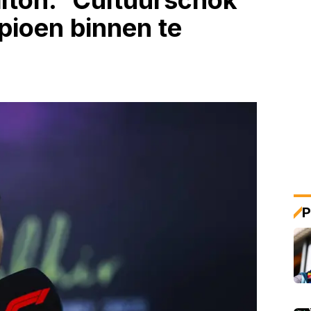
lton: 'Cultuurschok
pioen binnen te
P