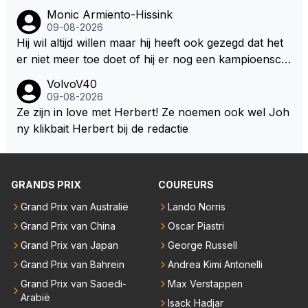
men veel coureurs ook niet altijd drinken mee in de
Monic Armiento-Hissink
auto, het is extra gewicht plus na 15 minuten is het h
09-08-2026
ete thee geworden.
Hij wil altijd willen maar hij heeft ook gezegd dat het
er niet meer toe doet of hij er nog een kampioensch
ap aan toevoegt. Of hij nu 4, 5 of 8 titels heeft, kamp
VolvoV40
ioen is hij al, dat zal zijn leven niet veranderen. Hij wi
09-08-2026
l in de eerste plaats races winnen met de eigen moto
Ze zijn in love met Herbert! Ze noemen ook wel Joh
r van RB. Dat zijn zijn eigen uitspraken in een van de
ny klikbait Herbert bij de redactie
talking bull podcast. Daarvoor moet het team weer d
e goede richting in gestuurd worden. Als hij perse uit
was op zoveel mogelijk titels dan was hij al veel eerd
GRANDS PRIX
COUREURS
er bij RB vertrokken.
Grand Prix van Australië
Lando Norris
Grand Prix van China
Oscar Piastri
Grand Prix van Japan
George Russell
Grand Prix van Bahrein
Andrea Kimi Antonelli
Grand Prix van Saoedi-
Max Verstappen
Arabië
Isack Hadjar