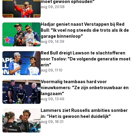
moet gewoon ophouden"
aug 09, 20:58
Hadjar geniet naast Verstappen bij Red
Bull: "Ik voel nog steeds die trots als ik de
garage binnenloop"
aug 09, 14:39
Red Bull dreigt Lawson te slachtofferen
voor Tsolov: "De volgende generatie moet
erin"
aug 09, 11:10
Voormalig teambaas hard voor
nieuwkomers: "Ze zijn onbetrouwbaar én
langzaam"
aug 09, 13:49
Lammers ziet Russells ambities somber
in: “Het is gewoon heel duidelijk"
aug 09, 18:31