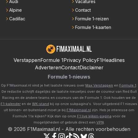
Audi
Vacatures
Alpine
Contact
Cadillac
Formule 1-reizen
Formule 1-kaarten
Verstappen
Formule 1
Privacy Policy
F1Headlines
Adverteren
Contact
Disclaimer
Formule 1-nieuws
Op F1Maximaal.nl vind je het laatste nieuws over
Max Verstappen
en
Formule 1
.
De redactie schrijft dagelijks de laatste nieuwtjes over de coureur van Red Bull
Racing en de andere teams en coureurs van de Formule 1. Ook houden we de
F1-kalender
en de
WK-stand
bij op onze subpagina's. Voor uitgebreid F1 nieuws
uit binnen- en buitenland moet je bij
F1Maximaal.nl
zijn. Heb je interesse om
Formule 1 te kijken? Kijk dan op onze
F1 live kijken-pagina
voor de
mogelijkheden of gebruik direct een
VPN
.
©
2026
F1Maximaal.nl
-
Alle rechten voorbehouden