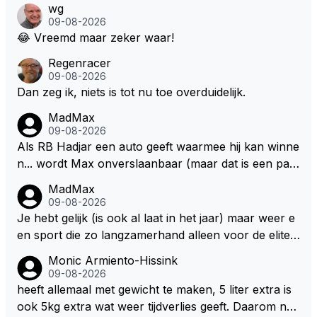
wg
en na het volgende kontrakt.
09-08-2026
😂 Vreemd maar zeker waar!
Regenracer
09-08-2026
Dan zeg ik, niets is tot nu toe overduidelijk.
MadMax
09-08-2026
Als RB Hadjar een auto geeft waarmee hij kan winne
n... wordt Max onverslaanbaar (maar dat is een par
adox)
MadMax
09-08-2026
Je hebt gelijk (is ook al laat in het jaar) maar weer e
en sport die zo langzamerhand alleen voor de elite t
e breikbaar is.
Monic Armiento-Hissink
09-08-2026
heeft allemaal met gewicht te maken, 5 liter extra is
ook 5kg extra wat weer tijdverlies geeft. Daarom ne