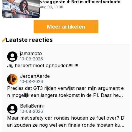
vraag gesteld: Brit is officieel verloofd
aug 09, 18:38
Meer artikelen
Laatste reacties
jamamoto
10-08-2026
Jij, herbert moet ophouden!!!!!!!!
JeroenAarde
10-08-2026
Precies dat GT3 rijden verwijst naar mijn argument e
n mogelijk een langere toekomst in de F1. Daar heeft
men ook gekeken dat GT3 op de Nordschleife een v
BellaBenni
erademing was. Dit zou in de F1 bij elke race moeten
10-08-2026
zijn. Stel de auto's worden zoals ik omschreef en M
Maar met safety car rondes houden ze fuel over? D
ax kan helemaal los gaan met zijn talenten, dan zie i
an zouden ze nog wel een finale ronde moeten kun
k hem nog langer in de F1. Zoniet dan aufwiederseh
nen rijden, toch?