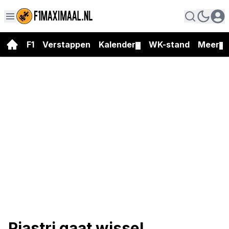
F1
Verstappen
Kalender
WK-stand
Meer
▼
▼
Piastri gaat wissel