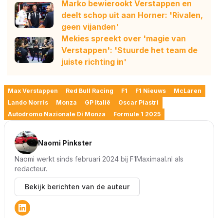
Marko bewierookt Verstappen en
deelt schop uit aan Horner: 'Rivalen,
geen vijanden'
Mekies spreekt over 'magie van
Verstappen': 'Stuurde het team de
juiste richting in'
Max Verstappen
Red Bull Racing
F1
F1 Nieuws
McLaren
Lando Norris
Monza
GP Italië
Oscar Piastri
Autodromo Nazionale Di Monza
Formule 1 2025
Naomi Pinkster
Naomi werkt sinds februari 2024 bij F1Maximaal.nl als
redacteur.
Bekijk berichten van de auteur