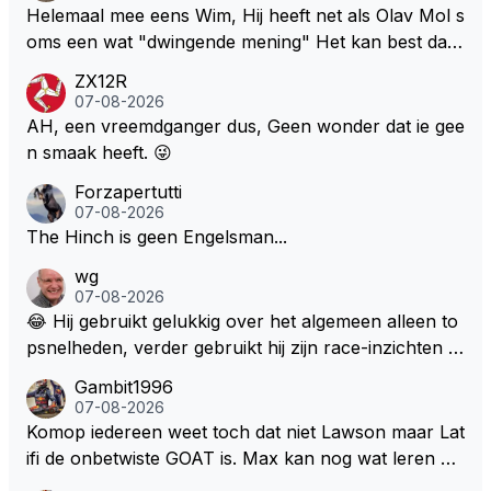
Helemaal mee eens Wim, Hij heeft net als Olav Mol s
oms een wat "dwingende mening" Het kan best dat
de fan in kwestie probeerde een vergelijkbaar gevoe
ZX12R
l bij Windsor op te roepen. Maar in een tijd zonder r
07-08-2026
aces zijn dit leuke berichtjes
AH, een vreemdganger dus, Geen wonder dat ie gee
n smaak heeft. 😜
Forzapertutti
07-08-2026
The Hinch is geen Engelsman...
wg
07-08-2026
😂 Hij gebruikt gelukkig over het algemeen alleen to
psnelheden, verder gebruikt hij zijn race-inzichten q
ua rotatie, baangebruik, etc. Alleen snelheid in of uit
Gambit1996
een bocht zegt helemaal niets, dus wat dat betreft h
07-08-2026
eeft hij sowieso gelijk 😂.
Komop iedereen weet toch dat niet Lawson maar Lat
ifi de onbetwiste GOAT is. Max kan nog wat leren va
n hem En iedereen maar zeggen Schumacher of Ha