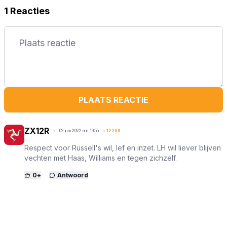
1 Reacties
PLAATS REACTIE
ZX12R
02 juni 2022 om 19:55
+
12268
Respect voor Russell's wil, lef en inzet. LH wil liever blijven
vechten met Haas, Williams en tegen zichzelf.
0
+
Antwoord