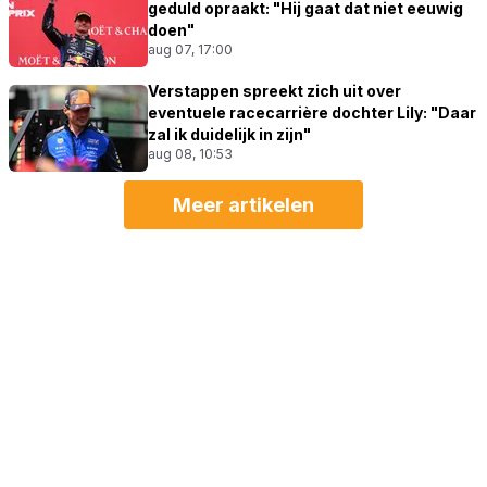
geduld opraakt: "Hij gaat dat niet eeuwig
doen"
aug 07, 17:00
Verstappen spreekt zich uit over
eventuele racecarrière dochter Lily: "Daar
zal ik duidelijk in zijn"
aug 08, 10:53
Meer artikelen