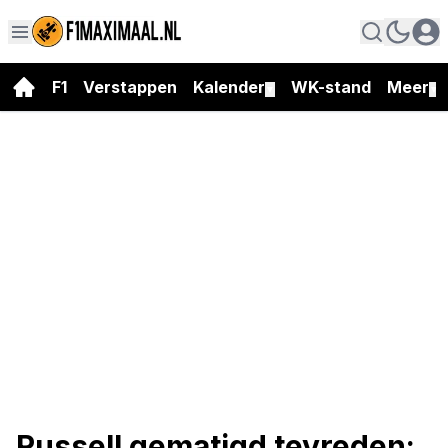
F1
Verstappen
Kalender
WK-stand
Meer
▼
▼
Russell gematigd tevreden: