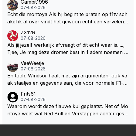
Gambit1996
milton, hahahaha. Latifi pakt ze allemaal met de oge
07-08-2026
n dicht met als onbetwiste nummer 2 of GOATINES
Echt die montoya Als hij begint te praten op f1tv sch
S Lawson natuurlijk 😂😂😂😂😂
akel ik al over vindt het gewoon echt een vervelend
mannetje met zijn geblaas alsof hij het allemaal wel
ZX12R
weet 🤮🤮
07-08-2026
Als jij jezelf werkelijk afvraagt of dit echt waar is.....,
Tjee, Je mag deze dromer best in 1 adem noemen m
et bv een Hans Christian Andersen. Enorme drang n
VeeWeetje
aar voordragen uit eigen geest. Kan mij voorstellen d
07-08-2026
at je het leuk vindt sprookjes te luisteren maar heb jij
En toch: Windsor haalt met zijn argumenten, ook va
jezelf dan ook wel eens afgevraagd of de dappere b
ak staatjes en gegevens aan, die voor normale F1-fa
oswachter werkelijk Roodkapje uit de buik van de bo
ns niet te verkrijgen of te snappen zijn. Iets met "co
Frits61
ze wolff gesneden heeft?
okies made of your own dough" 🤣
07-08-2026
Waarom wordt deze flauwe kul geplaatst. Net of Mo
ntoya weet wat Red Bull en Verstappen achter geslo
ten deuren bespreken.