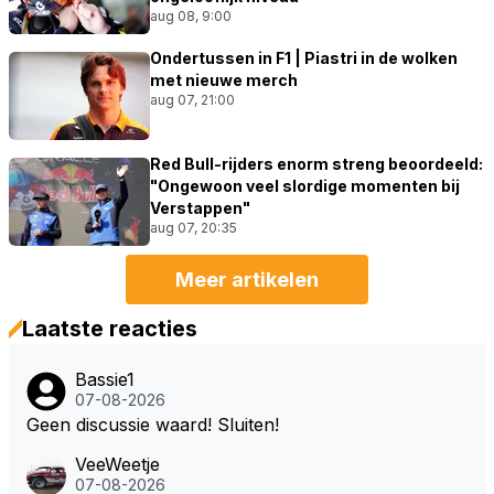
aug 08, 9:00
Ondertussen in F1 | Piastri in de wolken
met nieuwe merch
aug 07, 21:00
Red Bull-rijders enorm streng beoordeeld:
"Ongewoon veel slordige momenten bij
Verstappen"
aug 07, 20:35
Meer artikelen
Laatste reacties
Bassie1
07-08-2026
Geen discussie waard! Sluiten!
VeeWeetje
07-08-2026