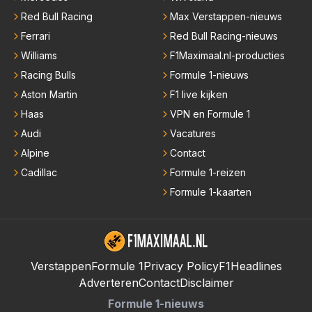
Red Bull Racing
Max Verstappen-nieuws
Ferrari
Red Bull Racing-nieuws
Williams
F1Maximaal.nl-producties
Racing Bulls
Formule 1-nieuws
Aston Martin
F1 live kijken
Haas
VPN en Formule 1
Audi
Vacatures
Alpine
Contact
Cadillac
Formule 1-reizen
Formule 1-kaarten
Verstappen
Formule 1
Privacy Policy
F1Headlines
Adverteren
Contact
Disclaimer
Formule 1-nieuws