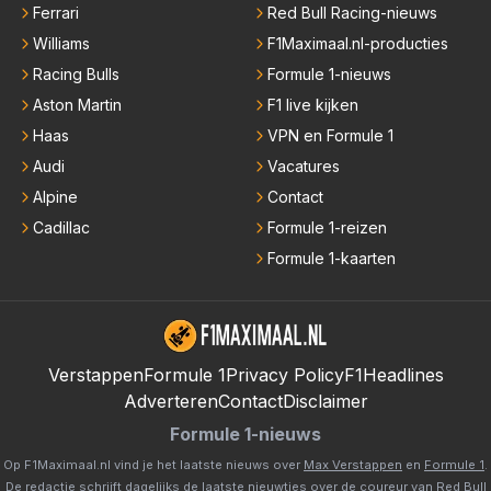
Ferrari
Red Bull Racing-nieuws
Williams
F1Maximaal.nl-producties
Racing Bulls
Formule 1-nieuws
Aston Martin
F1 live kijken
Haas
VPN en Formule 1
Audi
Vacatures
Alpine
Contact
Cadillac
Formule 1-reizen
Formule 1-kaarten
Verstappen
Formule 1
Privacy Policy
F1Headlines
Adverteren
Contact
Disclaimer
Formule 1-nieuws
Op F1Maximaal.nl vind je het laatste nieuws over
Max Verstappen
en
Formule 1
.
De redactie schrijft dagelijks de laatste nieuwtjes over de coureur van Red Bull