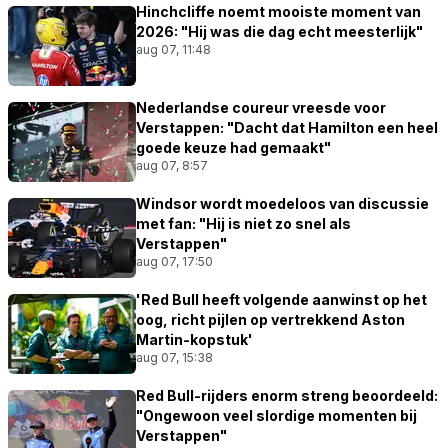
Hinchcliffe noemt mooiste moment van
2026: "Hij was die dag echt meesterlijk"
aug 07, 11:48
Nederlandse coureur vreesde voor
Verstappen: "Dacht dat Hamilton een heel
goede keuze had gemaakt"
aug 07, 8:57
Windsor wordt moedeloos van discussie
met fan: "Hij is niet zo snel als
Verstappen"
aug 07, 17:50
'Red Bull heeft volgende aanwinst op het
oog, richt pijlen op vertrekkend Aston
Martin-kopstuk'
aug 07, 15:38
Red Bull-rijders enorm streng beoordeeld:
"Ongewoon veel slordige momenten bij
Verstappen"