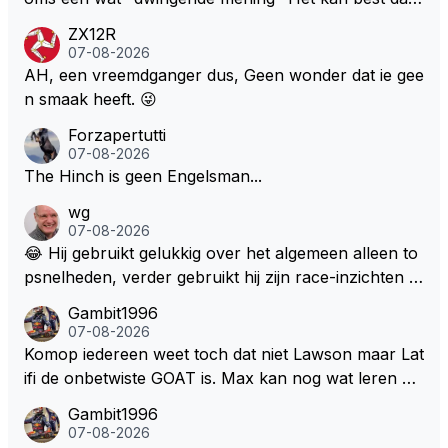
de fan in kwestie probeerde een vergelijkbaar gevoe
ZX12R
l bij Windsor op te roepen. Maar in een tijd zonder r
07-08-2026
aces zijn dit leuke berichtjes
AH, een vreemdganger dus, Geen wonder dat ie gee
n smaak heeft. 😜
Forzapertutti
07-08-2026
The Hinch is geen Engelsman...
wg
07-08-2026
😂 Hij gebruikt gelukkig over het algemeen alleen to
psnelheden, verder gebruikt hij zijn race-inzichten q
ua rotatie, baangebruik, etc. Alleen snelheid in of uit
Gambit1996
een bocht zegt helemaal niets, dus wat dat betreft h
07-08-2026
eeft hij sowieso gelijk 😂.
Komop iedereen weet toch dat niet Lawson maar Lat
ifi de onbetwiste GOAT is. Max kan nog wat leren va
n hem En iedereen maar zeggen Schumacher of Ha
Gambit1996
milton, hahahaha. Latifi pakt ze allemaal met de oge
07-08-2026