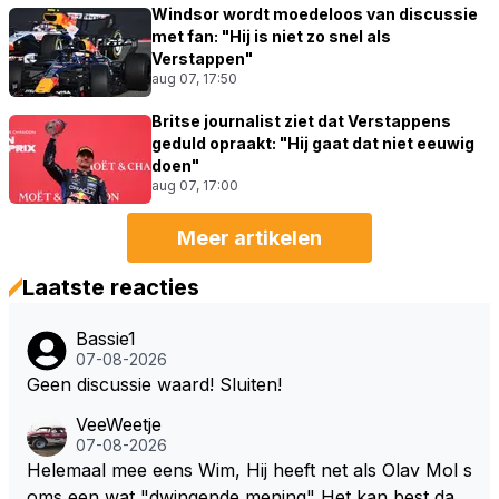
Windsor wordt moedeloos van discussie
met fan: "Hij is niet zo snel als
Verstappen"
aug 07, 17:50
Britse journalist ziet dat Verstappens
geduld opraakt: "Hij gaat dat niet eeuwig
doen"
aug 07, 17:00
Meer artikelen
Laatste reacties
Bassie1
07-08-2026
Geen discussie waard! Sluiten!
VeeWeetje
07-08-2026
Helemaal mee eens Wim, Hij heeft net als Olav Mol s
oms een wat "dwingende mening" Het kan best dat