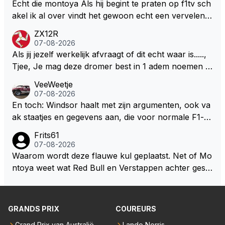
n dicht met als onbetwiste nummer 2 of GOATINES
Echt die montoya Als hij begint te praten op f1tv sch
S Lawson natuurlijk 😂😂😂😂😂
akel ik al over vindt het gewoon echt een vervelend
mannetje met zijn geblaas alsof hij het allemaal wel
ZX12R
weet 🤮🤮
07-08-2026
Als jij jezelf werkelijk afvraagt of dit echt waar is.....,
Tjee, Je mag deze dromer best in 1 adem noemen m
et bv een Hans Christian Andersen. Enorme drang n
VeeWeetje
aar voordragen uit eigen geest. Kan mij voorstellen d
07-08-2026
at je het leuk vindt sprookjes te luisteren maar heb jij
En toch: Windsor haalt met zijn argumenten, ook va
jezelf dan ook wel eens afgevraagd of de dappere b
ak staatjes en gegevens aan, die voor normale F1-fa
oswachter werkelijk Roodkapje uit de buik van de bo
ns niet te verkrijgen of te snappen zijn. Iets met "co
Frits61
ze wolff gesneden heeft?
okies made of your own dough" 🤣
07-08-2026
Waarom wordt deze flauwe kul geplaatst. Net of Mo
ntoya weet wat Red Bull en Verstappen achter geslo
ten deuren bespreken.
GRANDS PRIX
COUREURS
Grand Prix van Australië
Lando Norris