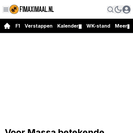
F1
Verstappen
Kalender
WK-stand
Meer
▼
▼
Voor Massa betekende