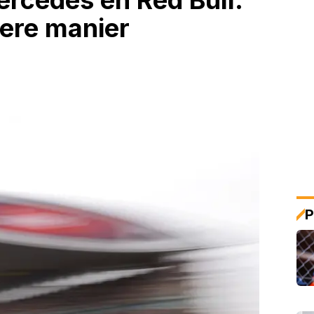
ercedes en Red Bull:
dere manier
P