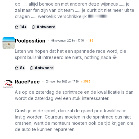
op ...... altijd bemoeien met anderen deze wijsneus ...... je
zal maar fan zijn van dit team ...... je durft dit niet meer uit te
dragen ...... werkelijk verschrikkelijk !!!!!!!!!!!!!!!!!!!!!!
14
+
Antwoord
Poolposition
03 november 2023 om 17:59
+
186
Laten we hopen dat het een spannede race word, die
sprint bullshit intreseerd me niets, nothing,nada 😆
8
+
Antwoord
RacePace
03 november 2023 om 17:20
+
3587
Als op de zaterdag de sprintrace en de kwalificatie is dan
wordt de zaterdag wel een stuk interessanter.
Crash je in de sprint, dan zal de grand prix-kwalificatie
lastig worden. Coureurs moeten in de sprintrace dus niet
crashen, want de monteurs moeten ook de tijd krijgen om
de auto te kunnen repareren.