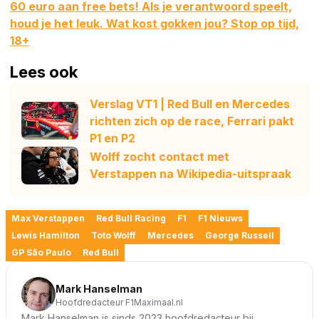
60 euro aan free bets! Als je verantwoord speelt,
houd je het leuk. Wat kost gokken jou? Stop op tijd,
18+
Lees ook
Verslag VT1 | Red Bull en Mercedes
richten zich op de race, Ferrari pakt
P1 en P2
Wolff zocht contact met
Verstappen na Wikipedia-uitspraak
Max Verstappen
Red Bull Racing
F1
F1 Nieuws
Lewis Hamilton
Toto Wolff
Mercedes
George Russell
GP São Paulo
Red Bull
Mark Hanselman
Hoofdredacteur F1Maximaal.nl
Mark Hanselman is sinds 2023 hoofdredacteur bij