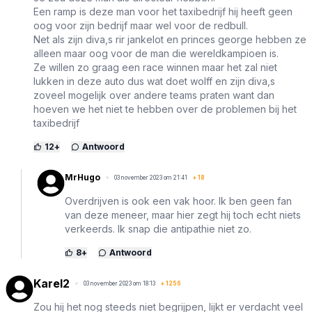
Een ramp is deze man voor het taxibedrijf hij heeft geen
oog voor zijn bedrijf maar wel voor de redbull.
Net als zijn diva,s rir jankelot en princes george hebben ze
alleen maar oog voor de man die wereldkampioen is.
Ze willen zo graag een race winnen maar het zal niet
lukken in deze auto dus wat doet wolff en zijn diva,s
zoveel mogelijk over andere teams praten want dan
hoeven we het niet te hebben over de problemen bij het
taxibedrijf
12
+
Antwoord
MrHugo
03 november 2023 om 21:41
+
18
Overdrijven is ook een vak hoor. Ik ben geen fan
van deze meneer, maar hier zegt hij toch echt niets
verkeerds. Ik snap die antipathie niet zo.
8
+
Antwoord
Karel2
03 november 2023 om 18:13
+
1256
Zou hij het nog steeds niet begrijpen, lijkt er verdacht veel