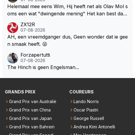
uitermate belangrijke nieuws volledig hebben gemist.
Helemaal mee eens Wim, Hij heeft net als Olav Mol s
oms een wat "dwingende mening" Het kan best dat
de fan in kwestie probeerde een vergelijkbaar gevoe
ZX12R
l bij Windsor op te roepen. Maar in een tijd zonder r
07-08-2026
aces zijn dit leuke berichtjes
AH, een vreemdganger dus, Geen wonder dat ie gee
n smaak heeft. 😜
Forzapertutti
07-08-2026
The Hinch is geen Engelsman...
GRANDS PRIX
COUREURS
Grand Prix van Australië
Lando Norris
Grand Prix van China
Oscar Piastri
Grand Prix van Japan
George Russell
Grand Prix van Bahrein
Andrea Kimi Antonelli