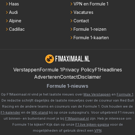
Haas
VPN en Formule 1
Audi
Vacatures
Alpine
Contact
Cadillac
Formule 1-reizen
Formule 1-kaarten
Verstappen
Formule 1
Privacy Policy
F1Headlines
Adverteren
Contact
Disclaimer
Formule 1-nieuws
Op F1Maximaal.nl vind je het laatste nieuws over
Max Verstappen
en
Formule 1
.
De redactie schrijft dagelijks de laatste nieuwtjes over de coureur van Red Bull
Racing en de andere teams en coureurs van de Formule 1. Ook houden we de
F1-kalender
en de
WK-stand
bij op onze subpagina's. Voor uitgebreid F1 nieuws
uit binnen- en buitenland moet je bij
F1Maximaal.nl
zijn. Heb je interesse om
Formule 1 te kijken? Kijk dan op onze
F1 live kijken-pagina
voor de
mogelijkheden of gebruik direct een
VPN
.