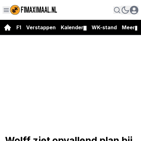
F1
Verstappen
Kalender
WK-stand
Meer
▼
▼
Wolff ziet opvallend plan bij