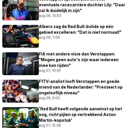
eventuele racecarrière dochter Lily: "Daar
zal ik duidelijk in zijn"
aug 08, 10:53
Albers zag de Red Bull-bolide op één
gebied excelleren: "Dat is niet normaal!"
aug 08, 11:55
FIA met andere visie dan Verstappen:
"Mogen geen auto's zijn waar iedereen
mee kan rijden"
aug 07, 19:45
F1TV-analist looft Verstappen en goede
vriend van de Nederlander: "Presteert op
ongelooflijk niveau"
aug 08, 9:00
'Red Bull heeft volgende aanwinst op het
oog, richt pijlen op vertrekkend Aston
Martin-kopstuk'
aug 07, 15:38