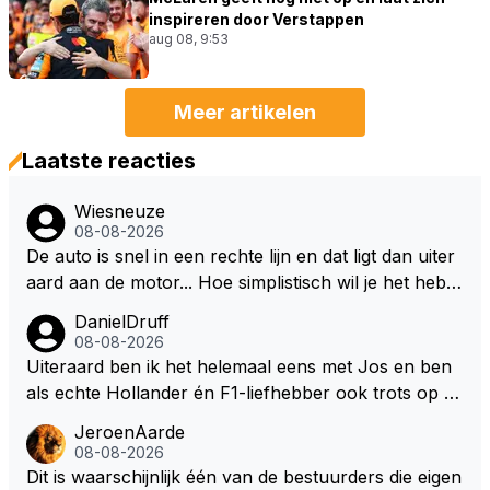
inspireren door Verstappen
aug 08, 9:53
Meer artikelen
Laatste reacties
Wiesneuze
08-08-2026
De auto is snel in een rechte lijn en dat ligt dan uiter
aard aan de motor... Hoe simplistisch wil je het hebb
en? Juist in de buurt van de topsnelheid is luchtwee
DanielDruff
rstand ontzettend belangrijk. Heeft Red Bull bochtgri
08-08-2026
p opgegeven voor topsnelheid? Dat is iets wat vaker
Uiteraard ben ik het helemaal eens met Jos en ben
gebeurd is, zeker met Verstappen aan bet stuur.
als echte Hollander én F1-liefhebber ook trots op de
fantastische carrière van Max Verstappen, maar de l
JeroenAarde
aatste tijd kriebelt bij mij toch de wens dat hij nog een
08-08-2026
s een knappe auto van Red Bull krijgt, waarmee hij d
Dit is waarschijnlijk één van de bestuurders die eigen