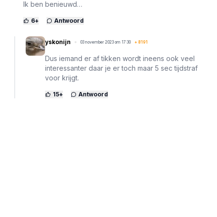
Ik ben benieuwd…
6
+
Antwoord
yskonijn
03 november 2023 om 17:30
+
8191
Dus iemand er af tikken wordt ineens ook veel
interessanter daar je er toch maar 5 sec tijdstraf
voor krijgt.
15
+
Antwoord