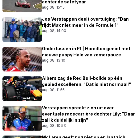
achter de safetycar
aug 08, 15:15
Jos Verstappen deelt overtuiging: "Dan
rijdt Max niet meer in de Formule 1"
aug 08, 14:00
Ondertussen in F1 | Hamilton geniet met
nieuwe puppy Halo van zomerpauze
aug 08, 13:10
Albers zag de Red Bull-bolide op één
gebied excelleren: "Dat is niet normaal!"
aug 08, 11:55
Verstappen spreekt zich uit over
eventuele racecarrière dochter Lily: "Daar
zal ik duidelijk in zijn"
aug 08, 10:53
McLaren geeft nog niet op en laat zich