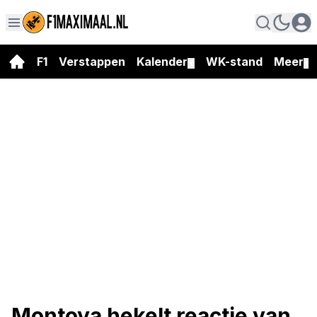
F1
Verstappen
Kalender
WK-stand
Meer
▼
▼
Montoya hekelt reactie van