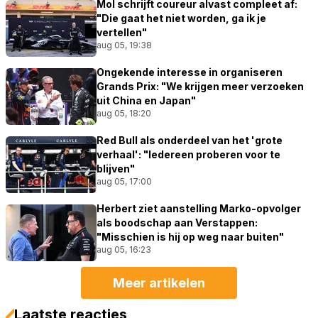
Mol schrijft coureur alvast compleet af:
"Die gaat het niet worden, ga ik je
vertellen"
aug 05, 19:38
Ongekende interesse in organiseren
Grands Prix: "We krijgen meer verzoeken
uit China en Japan"
aug 05, 18:20
Red Bull als onderdeel van het 'grote
verhaal': "Iedereen proberen voor te
blijven"
aug 05, 17:00
Herbert ziet aanstelling Marko-opvolger
als boodschap aan Verstappen:
"Misschien is hij op weg naar buiten"
aug 05, 16:23
Meer artikelen
Laatste reacties