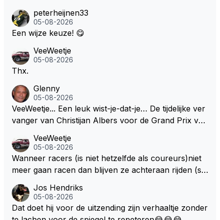
peterheijnen33
05-08-2026
Een wijze keuze! 😋
VeeWeetje
05-08-2026
Thx.
Glenny
05-08-2026
VeeWeetje... Een leuk wist-je-dat-je… De tijdelijke ver
vanger van Christijan Albers voor de Grand Prix van
Europa op de Nürburgring in 2007 was testrijder Ma
VeeWeetje
rkus Winkelhock. Vanaf de race daarna werd het st
05-08-2026
oeltje definitief overgenomen door Sakon Yamamot
Wanneer racers (is niet hetzelfde als coureurs)niet
o. Na 2 rondes gokte Markus Winkelhock goed (hij k
meer gaan racen dan blijven ze achteraan rijden (so
oos regenbanden) en reed zelfs 6 ronden aan kop.
ms met een tankslang), en worden ze chagrijnige F1
Jos Hendriks
Dat was ook de enige keer dat een Spyker ooit aan
analisten bij een vaag omroepbedrijf.
05-08-2026
kop reed. Toen de rest van het veld ook regenband
Dat doet hij voor de uitzending zijn verhaaltje zonder
en had, werd hij helaas aan alle kanten door iederee
te lachen voor de spiegel te repeteren😂😂😂