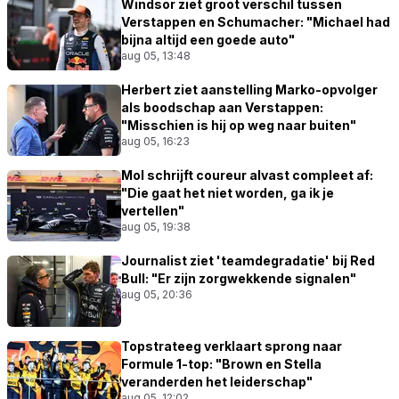
Windsor ziet groot verschil tussen
Verstappen en Schumacher: "Michael had
bijna altijd een goede auto"
aug 05, 13:48
Herbert ziet aanstelling Marko-opvolger
als boodschap aan Verstappen:
"Misschien is hij op weg naar buiten"
aug 05, 16:23
Mol schrijft coureur alvast compleet af:
"Die gaat het niet worden, ga ik je
vertellen"
aug 05, 19:38
Journalist ziet 'teamdegradatie' bij Red
Bull: "Er zijn zorgwekkende signalen"
aug 05, 20:36
Topstrateeg verklaart sprong naar
Formule 1-top: "Brown en Stella
veranderden het leiderschap"
aug 05, 12:02