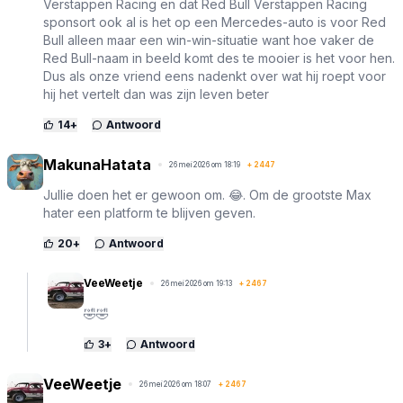
Verstappen Racing en dat Red Bull Verstappen Racing
sponsort ook al is het op een Mercedes-auto is voor Red
Bull alleen maar een win-win-situatie want hoe vaker de
Red Bull-naam in beeld komt des te mooier is het voor hen.
Dus als onze vriend eens nadenkt over wat hij roept voor
hij het vertelt dan was zijn leven beter
14
+
Antwoord
MakunaHatata
26 mei 2026 om 18:19
+
2447
Jullie doen het er gewoon om. 😂. Om de grootste Max
hater een platform te blijven geven.
20
+
Antwoord
VeeWeetje
26 mei 2026 om 19:13
+
2467
🤣🤣
3
+
Antwoord
VeeWeetje
26 mei 2026 om 18:07
+
2467