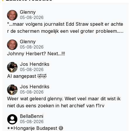
Glenny
05-08-2026
"...maar volgens journalist Edd Straw speelt er achte
r de schermen mogelijk een veel groter probleem..."
Ik weet het, ik zou er onderhand toch een beetje teg
Glenny
en moeten kunnen! Sh.t, helaas... Pfff.
05-08-2026
Johnny Herbert? Next...!!!
Jos Hendriks
05-08-2026
Al aangepast 🤣🤣
Jos Hendriks
05-08-2026
Weer wat geleerd glenny. Weet veel maar dit wist ik
niet dus eens zoeken in het archief van f1rv
BellaBenni
05-08-2026
**Hongarije Budapest 😅