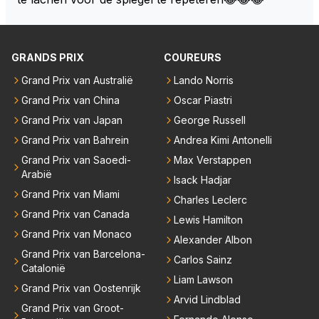
n achterhaald. Hij moest later opgeven vanwege een
technisch mankement. Het was ook de enige keer d
at Markus Winkelhock een officiële Formule 1 race r
GRANDS PRIX
COUREURS
eed; hij vertrok daarna...
Grand Prix van Australië
Lando Norris
Grand Prix van China
Oscar Piastri
Grand Prix van Japan
George Russell
Grand Prix van Bahrein
Andrea Kimi Antonelli
Grand Prix van Saoedi-
Max Verstappen
Arabië
Isack Hadjar
Grand Prix van Miami
Charles Leclerc
Grand Prix van Canada
Lewis Hamilton
Grand Prix van Monaco
Alexander Albon
Grand Prix van Barcelona-
Carlos Sainz
Catalonië
Liam Lawson
Grand Prix van Oostenrijk
Arvid Lindblad
Grand Prix van Groot-