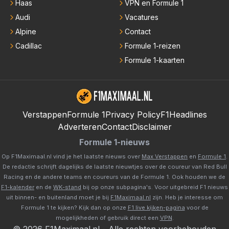
Haas
VPN en Formule 1
Audi
Vacatures
Alpine
Contact
Cadillac
Formule 1-reizen
Formule 1-kaarten
Verstappen
Formule 1
Privacy Policy
F1Headlines
Adverteren
Contact
Disclaimer
Formule 1-nieuws
Op F1Maximaal.nl vind je het laatste nieuws over
Max Verstappen
en
Formule 1
.
De redactie schrijft dagelijks de laatste nieuwtjes over de coureur van Red Bull
Racing en de andere teams en coureurs van de Formule 1. Ook houden we de
F1-kalender
en de
WK-stand
bij op onze subpagina's. Voor uitgebreid F1 nieuws
uit binnen- en buitenland moet je bij
F1Maximaal.nl
zijn. Heb je interesse om
Formule 1 te kijken? Kijk dan op onze
F1 live kijken-pagina
voor de
mogelijkheden of gebruik direct een
VPN
.
©
2026
F1Maximaal.nl
-
Alle rechten voorbehouden