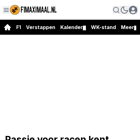
F1
Verstappen
Kalender
WK-stand
Meer
▼
▼
Passie voor racen kent