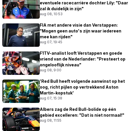
eventuele racecarrière dochter Lily: "Daar
zal ik duidelijk in zijn"
aug 08, 10:53
FIA met andere visie dan Verstappen:
"Mogen geen auto's zijn waar iedereen
mee kan rijden"
aug 07, 19:45
F1TV-analist looft Verstappen en goede
vriend van de Nederlander: "Presteert op
ongelooflijk niveau"
aug 08, 9:00
'Red Bull heeft volgende aanwinst op het
oog, richt pijlen op vertrekkend Aston
Martin-kopstuk'
aug 07, 15:38
Albers zag de Red Bull-bolide op één
gebied excelleren: "Dat is niet normaal!"
aug 08, 11:55