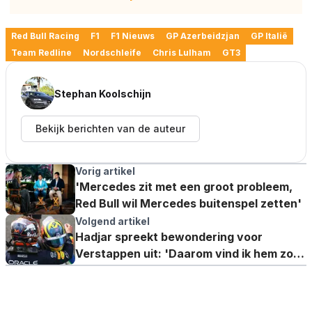
Red Bull Racing
F1
F1 Nieuws
GP Azerbeidzjan
GP Italië
Team Redline
Nordschleife
Chris Lulham
GT3
Stephan Koolschijn
Bekijk berichten van de auteur
Vorig artikel
'Mercedes zit met een groot probleem,
Red Bull wil Mercedes buitenspel zetten'
Volgend artikel
Hadjar spreekt bewondering voor
Verstappen uit: 'Daarom vind ik hem zo
bijzonder'