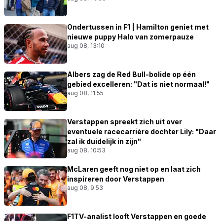
Ondertussen in F1 | Hamilton geniet met
nieuwe puppy Halo van zomerpauze
aug 08, 13:10
Albers zag de Red Bull-bolide op één
gebied excelleren: "Dat is niet normaal!"
aug 08, 11:55
Verstappen spreekt zich uit over
eventuele racecarrière dochter Lily: "Daar
zal ik duidelijk in zijn"
aug 08, 10:53
McLaren geeft nog niet op en laat zich
inspireren door Verstappen
aug 08, 9:53
F1TV-analist looft Verstappen en goede