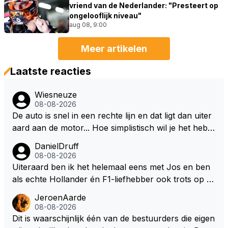
vriend van de Nederlander: "Presteert op
ongelooflijk niveau"
aug 08, 9:00
Meer artikelen
Laatste reacties
Wiesneuze
08-08-2026
De auto is snel in een rechte lijn en dat ligt dan uiter
aard aan de motor... Hoe simplistisch wil je het hebb
en? Juist in de buurt van de topsnelheid is luchtwee
DanielDruff
rstand ontzettend belangrijk. Heeft Red Bull bochtgri
08-08-2026
p opgegeven voor topsnelheid? Dat is iets wat vaker
Uiteraard ben ik het helemaal eens met Jos en ben
gebeurd is, zeker met Verstappen aan bet stuur.
als echte Hollander én F1-liefhebber ook trots op de
fantastische carrière van Max Verstappen, maar de l
JeroenAarde
aatste tijd kriebelt bij mij toch de wens dat hij nog een
08-08-2026
s een knappe auto van Red Bull krijgt, waarmee hij d
Dit is waarschijnlijk één van de bestuurders die eigen
ie laatste paar records van Lewis 'ik-reed-in-een-Me