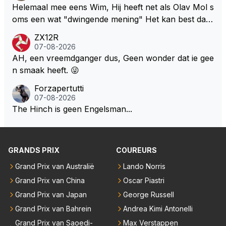
uitermate belangrijke nieuws volledig hebben gemist.
Helemaal mee eens Wim, Hij heeft net als Olav Mol s
oms een wat "dwingende mening" Het kan best dat
de fan in kwestie probeerde een vergelijkbaar gevoe
ZX12R
l bij Windsor op te roepen. Maar in een tijd zonder r
07-08-2026
aces zijn dit leuke berichtjes
AH, een vreemdganger dus, Geen wonder dat ie gee
n smaak heeft. 😜
Forzapertutti
07-08-2026
The Hinch is geen Engelsman...
GRANDS PRIX
COUREURS
Grand Prix van Australië
Lando Norris
Grand Prix van China
Oscar Piastri
Grand Prix van Japan
George Russell
Grand Prix van Bahrein
Andrea Kimi Antonelli
Grand Prix van Saoedi-
Max Verstappen