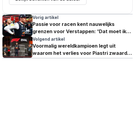
Vorig artikel
Passie voor racen kent nauwelijks
grenzen voor Verstappen: 'Dat moet ik
dan meteen testen'
Volgend artikel
Voormalig wereldkampioen legt uit
waarom het verlies voor Piastri zwaarder
is dan voor Verstappen