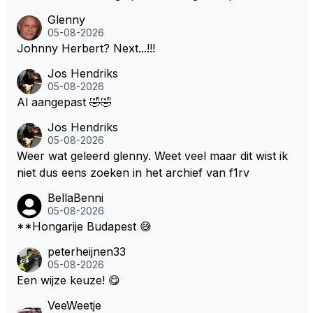
Ik weet het, ik zou er onderhand toch een beetje teg
Glenny
en moeten kunnen! Sh.t, helaas... Pfff.
05-08-2026
Johnny Herbert? Next...!!!
Jos Hendriks
05-08-2026
Al aangepast 🤣🤣
Jos Hendriks
05-08-2026
Weer wat geleerd glenny. Weet veel maar dit wist ik
niet dus eens zoeken in het archief van f1rv
BellaBenni
05-08-2026
**Hongarije Budapest 😅
peterheijnen33
05-08-2026
Een wijze keuze! 😋
VeeWeetje