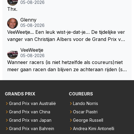
05-08-2026
Thx.
Glenny
05-08-2026
VeeWeetje... Een leuk wist-je-dat-je… De tijdelijke ver
vanger van Christijan Albers voor de Grand Prix van
Europa op de Nürburgring in 2007 was testrijder Ma
VeeWeetje
rkus Winkelhock. Vanaf de race daarna werd het st
05-08-2026
oeltje definitief overgenomen door Sakon Yamamot
Wanneer racers (is niet hetzelfde als coureurs)niet
o. Na 2 rondes gokte Markus Winkelhock goed (hij k
meer gaan racen dan blijven ze achteraan rijden (so
oos regenbanden) en reed zelfs 6 ronden aan kop.
ms met een tankslang), en worden ze chagrijnige F1
Dat was ook de enige keer dat een Spyker ooit aan
analisten bij een vaag omroepbedrijf.
kop reed. Toen de rest van het veld ook regenband
GRANDS PRIX
COUREURS
en had, werd hij helaas aan alle kanten door iederee
n achterhaald. Hij moest later opgeven vanwege een
Grand Prix van Australië
Lando Norris
technisch mankement. Het was ook de enige keer d
Grand Prix van China
Oscar Piastri
at Markus Winkelhock een officiële Formule 1 race r
Grand Prix van Japan
George Russell
eed; hij vertrok daarna...
Grand Prix van Bahrein
Andrea Kimi Antonelli