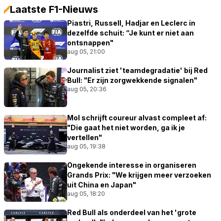
Laatste F1-Nieuws
Piastri, Russell, Hadjar en Leclerc in
dezelfde schuit: “Je kunt er niet aan
ontsnappen"
aug 05, 21:00
Journalist ziet 'teamdegradatie' bij Red
Bull: "Er zijn zorgwekkende signalen"
aug 05, 20:36
Mol schrijft coureur alvast compleet af:
"Die gaat het niet worden, ga ik je
vertellen"
aug 05, 19:38
Ongekende interesse in organiseren
Grands Prix: "We krijgen meer verzoeken
uit China en Japan"
aug 05, 18:20
Red Bull als onderdeel van het 'grote