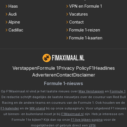
Haas
VPN en Formule 1
Audi
Vacatures
Alpine
Contact
Cadillac
Formule 1-reizen
Formule 1-kaarten
Verstappen
Formule 1
Privacy Policy
F1Headlines
Adverteren
Contact
Disclaimer
Formule 1-nieuws
Op F1Maximaal.nl vind je het laatste nieuws over
Max Verstappen
en
Formule 1
.
De redactie schrijft dagelijks de laatste nieuwtjes over de coureur van Red Bull
Racing en de andere teams en coureurs van de Formule 1. Ook houden we de
F1-kalender
en de
WK-stand
bij op onze subpagina's. Voor uitgebreid F1 nieuws
uit binnen- en buitenland moet je bij
F1Maximaal.nl
zijn. Heb je interesse om
Formule 1 te kijken? Kijk dan op onze
F1 live kijken-pagina
voor de
mogelijkheden of gebruik direct een
VPN
.