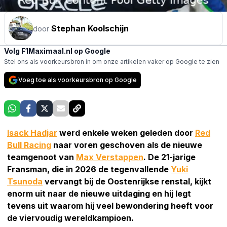
Stephan Koolschijn
door
Volg F1Maximaal.nl op Google
Stel ons als voorkeursbron in om onze artikelen vaker op Google te zien
Voeg toe als voorkeursbron op Google
Isack Hadjar
werd enkele weken geleden door
Red
Bull Racing
naar voren geschoven als de nieuwe
teamgenoot van
Max Verstappen
. De 21-jarige
Fransman, die in 2026 de tegenvallende
Yuki
Tsunoda
vervangt bij de Oostenrijkse renstal, kijkt
enorm uit naar de nieuwe uitdaging en hij legt
tevens uit waarom hij veel bewondering heeft voor
de viervoudig wereldkampioen.