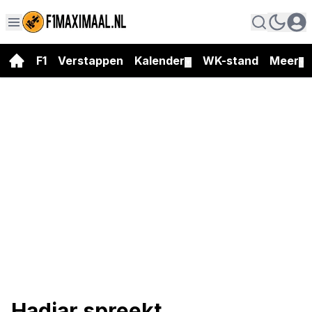
F1
Verstappen
Kalender
WK-stand
Meer
▼
▼
Hadjar spreekt