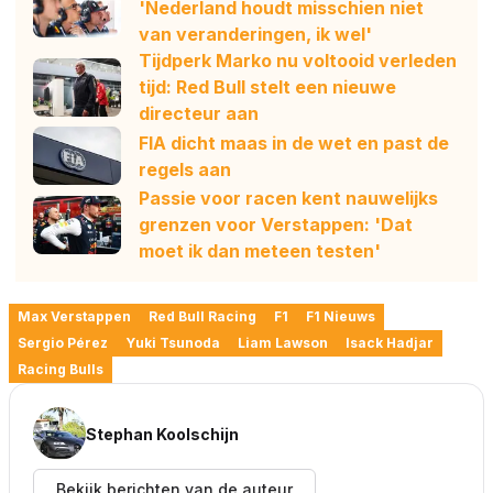
'Nederland houdt misschien niet
van veranderingen, ik wel'
Tijdperk Marko nu voltooid verleden
tijd: Red Bull stelt een nieuwe
directeur aan
FIA dicht maas in de wet en past de
regels aan
Passie voor racen kent nauwelijks
grenzen voor Verstappen: 'Dat
moet ik dan meteen testen'
Max Verstappen
Red Bull Racing
F1
F1 Nieuws
Sergio Pérez
Yuki Tsunoda
Liam Lawson
Isack Hadjar
Racing Bulls
Stephan Koolschijn
Bekijk berichten van de auteur