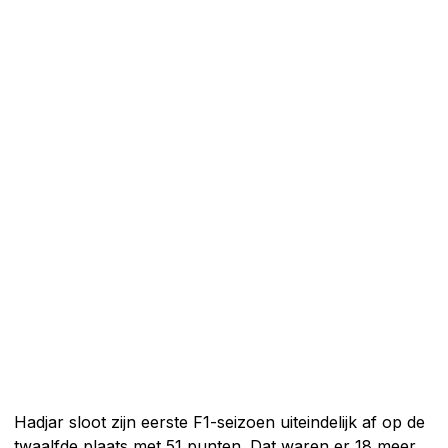
Hadjar sloot zijn eerste F1-seizoen uiteindelijk af op de
twaalfde plaats met 51 punten. Dat waren er 18 meer