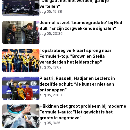
"Die gaat het niet worden, ga ik je
vertellen"
aug 05, 19:38
Journalist ziet 'teamdegradatie' bij Red
Bull: "Er zijn zorgwekkende signalen"
aug 05, 20:36
Topstrateeg verklaart sprong naar
Formule 1-top: "Brown en Stella
veranderden het leiderschap"
aug 05, 12:02
Piastri, Russell, Hadjar en Leclerc in
dezelfde schuit: “Je kunt er niet aan
ontsnappen"
aug 05, 21:00
Häkkinen ziet groot probleem bij moderne
Formule 1-auto: "Het gewicht is het
grootste negatieve"
aug 05, 9:35