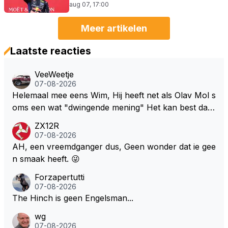
aug 07, 17:00
Meer artikelen
Laatste reacties
VeeWeetje
07-08-2026
Helemaal mee eens Wim, Hij heeft net als Olav Mol s
oms een wat "dwingende mening" Het kan best dat
de fan in kwestie probeerde een vergelijkbaar gevoe
ZX12R
l bij Windsor op te roepen. Maar in een tijd zonder r
07-08-2026
aces zijn dit leuke berichtjes
AH, een vreemdganger dus, Geen wonder dat ie gee
n smaak heeft. 😜
Forzapertutti
07-08-2026
The Hinch is geen Engelsman...
wg
07-08-2026