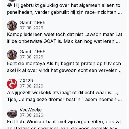
😂 Hij gebruikt gelukkig over het algemeen alleen to
psnelheden, verder gebruikt hij zijn race-inzichten q
ua rotatie, baangebruik, etc. Alleen snelheid in of uit
Gambit1996
een bocht zegt helemaal niets, dus wat dat betreft h
07-08-2026
eeft hij sowieso gelijk 😂.
Komop iedereen weet toch dat niet Lawson maar Lat
ifi de onbetwiste GOAT is. Max kan nog wat leren va
n hem En iedereen maar zeggen Schumacher of Ha
Gambit1996
milton, hahahaha. Latifi pakt ze allemaal met de oge
07-08-2026
n dicht met als onbetwiste nummer 2 of GOATINES
Echt die montoya Als hij begint te praten op f1tv sch
S Lawson natuurlijk 😂😂😂😂😂
akel ik al over vindt het gewoon echt een vervelend
mannetje met zijn geblaas alsof hij het allemaal wel
ZX12R
weet 🤮🤮
07-08-2026
Als jij jezelf werkelijk afvraagt of dit echt waar is.....,
Tjee, Je mag deze dromer best in 1 adem noemen m
et bv een Hans Christian Andersen. Enorme drang n
VeeWeetje
aar voordragen uit eigen geest. Kan mij voorstellen d
07-08-2026
at je het leuk vindt sprookjes te luisteren maar heb jij
En toch: Windsor haalt met zijn argumenten, ook va
jezelf dan ook wel eens afgevraagd of de dappere b
ak staatjes en gegevens aan, die voor normale F1-fa