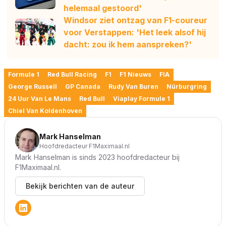
helemaal gestoord'
Windsor ziet ontzag van F1-coureur
voor Verstappen: 'Het leek alsof hij
dacht: zou ik hem aanspreken?'
Formule 1
Red Bull Racing
F1
F1 Nieuws
FIA
George Russell
GP Canada
Rudy Van Buren
Nürburgring
24 Uur Van Le Mans
Red Bull
Viaplay Formule 1
Chiel Van Koldenhoven
Mark Hanselman
Hoofdredacteur F1Maximaal.nl
Mark Hanselman is sinds 2023 hoofdredacteur bij
F1Maximaal.nl.
Bekijk berichten van de auteur