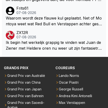
oswachter werkelijk Roodkapje uit de buik van de bo
ns niet te verkrijgen of te snappen zijn. Iets met "co
Frits61
ze wolff gesneden heeft?
okies made of your own dough" 🤣
07-08-2026
Waarom wordt deze flauwe kul geplaatst. Net of Mo
ntoya weet wat Red Bull en Verstappen achter geslo
ten deuren bespreken.
ZX12R
07-08-2026
Ik begin het werkelijk grappig te vinden wat Juan de
Ziener met Heldere oren nu weer uit zijn fantasietro
mmel tovert. Of de man is volslagen gek en spook in
zijn eigen lege geest, of, hij behoort tot de intimi van
Team Verstappen...., Praten doet ie in iedergeval ma
GRANDS PRIX
COUREURS
ar beter niet.
Grand Prix van Australië
Lando Norris
Grand Prix van China
Oscar Piastri
Grand Prix van Japan
George Russell
Grand Prix van Bahrein
Andrea Kimi Antonelli
Grand Prix van Saoedi-
Max Verstappen
Arabië