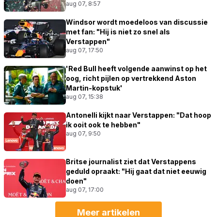
aug 07, 8:57
Windsor wordt moedeloos van discussie
met fan: "Hij is niet zo snel als
Verstappen"
aug 07, 17:50
'Red Bull heeft volgende aanwinst op het
oog, richt pijlen op vertrekkend Aston
Martin-kopstuk'
aug 07, 15:38
Antonelli kijkt naar Verstappen: "Dat hoop
ik ooit ook te hebben"
aug 07, 9:50
Britse journalist ziet dat Verstappens
geduld opraakt: "Hij gaat dat niet eeuwig
doen"
aug 07, 17:00
Meer artikelen