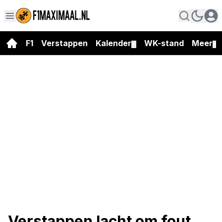
F1
Verstappen
Kalender
WK-stand
Meer
▼
▼
Verstappen lacht om fout