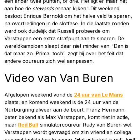
een ander twee punten, of drie. Het ligt er maar net
aan hoe de
stewards
ernaar kijken.' Dit weekend
besloot Enrique Bernoldi om het halve veld te sparen,
na overtredingen in de slotfase. In die laatste ronden
werd ook duidelijk dat Russell probeerde om
Verstappen een extra strafpunt aan te smeren. De
wereldkampioen slaapt daar niet minder van. 'Dan is
dat maar zo. Prima, toch', zegt hij over het feit dat
andere coureurs zich wel aanpassen.
Video van Van Buren
Afgelopen weekend vond de
24 uur van Le Mans
plaats, en komend weekend is de 24 uur van de
Nürburgring alweer aan de beurt. Franz Hermann,
beter bekend als Max Verstappen, komt niet in actie,
maar
Red Bull
-simulatorcoureur Rudy van Buren wel.
Verstappen wordt gevraagd om zijn vriend en collega
nog wat laatste tips te geven. 'Het astroturf is nat', luidt