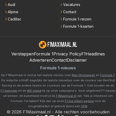
Audi
Vacatures
Alpine
Contact
Cadillac
Formule 1-reizen
Formule 1-kaarten
Verstappen
Formule 1
Privacy Policy
F1Headlines
Adverteren
Contact
Disclaimer
Formule 1-nieuws
Op F1Maximaal.nl vind je het laatste nieuws over
Max Verstappen
en
Formule 1
.
De redactie schrijft dagelijks de laatste nieuwtjes over de coureur van Red Bull
Racing en de andere teams en coureurs van de Formule 1. Ook houden we de
F1-kalender
en de
WK-stand
bij op onze subpagina's. Voor uitgebreid F1 nieuws
uit binnen- en buitenland moet je bij
F1Maximaal.nl
zijn. Heb je interesse om
Formule 1 te kijken? Kijk dan op onze
F1 live kijken-pagina
voor de
mogelijkheden of gebruik direct een
VPN
.
©
2026
F1Maximaal.nl
-
Alle rechten voorbehouden