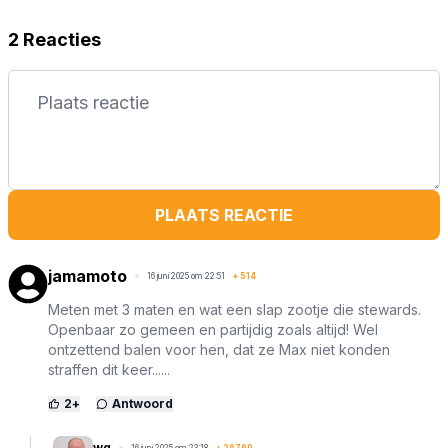
2 Reacties
PLAATS REACTIE
jamamoto
16 juni 2025 om 22:51
+
514
Meten met 3 maten en wat een slap zootje die stewards.
Openbaar zo gemeen en partijdig zoals altijd! Wel
ontzettend balen voor hen, dat ze Max niet konden
straffen dit keer......
2
+
Antwoord
wg
16 juni 2025 om 23:18
+
26769