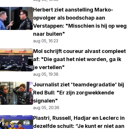
Herbert ziet aanstelling Marko-
opvolger als boodschap aan
Verstappen: "Misschien is hij op weg
naar buiten"
aug 05, 16:23
Mol schrijft coureur alvast compleet
af: "Die gaat het niet worden, ga ik
je vertellen"
aug 05, 19:38
Journalist ziet 'teamdegradatie' bij
Red Bull: "Er zijn zorgwekkende
signalen"
aug 05, 20:36
Piastri, Russell, Hadjar en Leclerc in
dezelfde schuit: “Je kunt er niet aan