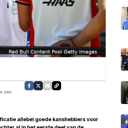
te zien
ficatie allebei goede kanshebbers voor
chter al in het eerste deel van de