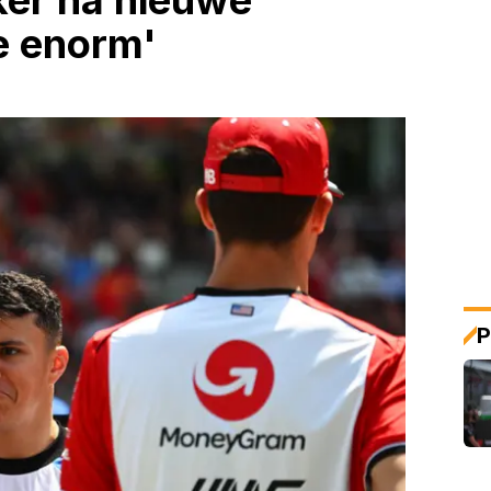
kker na nieuwe
me enorm'
P