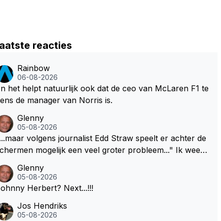
aatste reacties
Rainbow
06-08-2026
n het helpt natuurlijk ook dat de ceo van McLaren F1 te
ens de manager van Norris is.
Glenny
05-08-2026
...maar volgens journalist Edd Straw speelt er achter de
chermen mogelijk een veel groter probleem..." Ik weet
et, ik zou er onderhand toch een beetje tegen moeten
Glenny
kunnen! Sh.t, helaas... Pfff.
05-08-2026
Johnny Herbert? Next...!!!
Jos Hendriks
05-08-2026