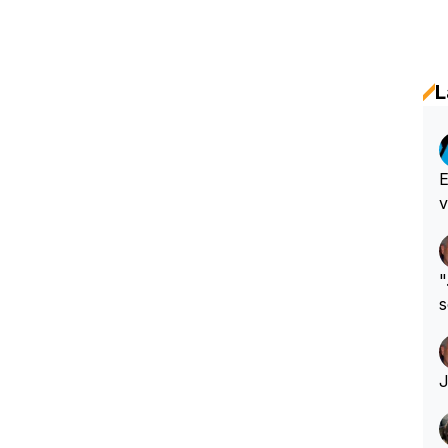
L
E
v
"
s
h