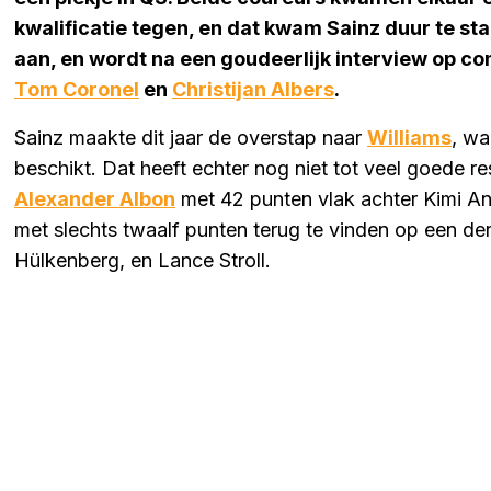
kwalificatie tegen, en dat kwam Sainz duur te st
aan, en wordt na een goudeerlijk interview op c
Tom Coronel
en
Christijan Albers
.
Sainz maakte dit jaar de overstap naar
Williams
, wa
beschikt. Dat heeft echter nog niet tot veel goede r
Alexander Albon
met 42 punten vlak achter Kimi Ant
met slechts twaalf punten terug te vinden op een de
Hülkenberg, en Lance Stroll.