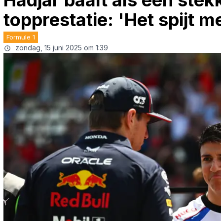
Hadjar baalt als een ste
topprestatie: 'Het spijt 
Formule 1
zondag, 15 juni 2025 om 1:39