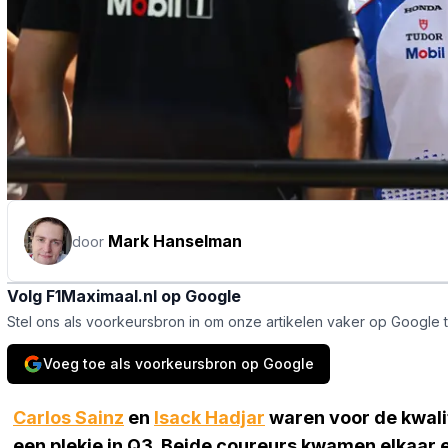
Mark Hanselman
door
Volg F1Maximaal.nl op Google
Stel ons als voorkeursbron in om onze artikelen vaker op Google 
Voeg toe als voorkeursbron op Google
Carlos Sainz
en
Isack Hadjar
waren voor de kwali
een plekje in Q3. Beide coureurs kwamen elkaar e