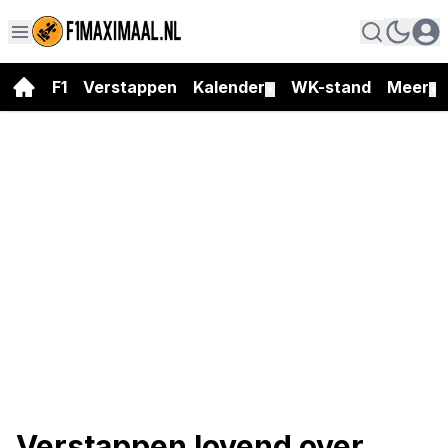
F1
Verstappen
Kalender
WK-stand
Meer
▼
▼
Verstappen lovend over