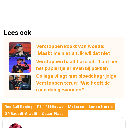
Lees ook
Verstappen kookt van woede:
'Maakt me niet uit, ik wil dat niet'
Verstappen haalt hard uit: 'Laat me
het papiertje er even bij pakken'
Collega vliegt met bloedchagrijnige
Verstappen terug: 'Wie heeft de
race dan gewonnen?'
Red Bull Racing
F1
F1 Nieuws
McLaren
Lando Norris
GP Saoedi-Arabië
Oscar Piastri