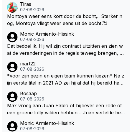
en... voor mij is dit nieuw!
Tiras
07-08-2026
Montoya weer eens kort door de bocht,.. Sterker n
og, Montoya vliegt weer eens uit de bocht🙄!
Monic Armiento-Hissink
07-08-2026
Dat bedoel ik. Hij wil zijn contract uitzitten en zien w
at de veranderingen in de regels teweeg brengen, al
s dat niks wordt valt de keuze makkelijker om voor z
mart22
ijn eigen team te kiezen en zijn gezin. hij kan dan zelf
07-08-2026
bepalen aan welke races hij mee wil doen en is ook
*voor zijn gezin en eigen team kunnen kiezen* Na z
vaker thuis. Hij zit dan ook niet meer vast aan een c
ijn eerste titel in 2021 AD zei hij al dat hij bereikt had
ontract, wat wel het geval is als hij nu een nieuw co
waar hij altijd al van gedroomd had en dat alles wat d
Bosaap
ntract zou tekenen.
aarna nog komt bonus was. Ik denk dat hij dat meen
07-08-2026
de en dat hij er nog steeds zo in staat. Nu telt voorn
Max vroeg aan Juan Pablo of hij liever een rode of
amelijk het plezier hebben in wat hij doet nog als drij
een groene lolly wilden hebben .. Juan vertelde hem
fveer. Hij heeft het ook altijd over "plezier hebben"
dat zijn voorkeur toch echt bij die rode lag .. Tijdens
Monic Armiento-Hissink
Nu, met deze auto's??? Met deze regels???
het gretig likken aan zijn rode lolly hoorde Juan toc
07-08-2026