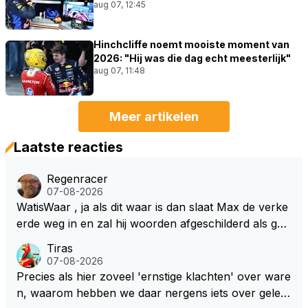
aug 07, 12:45
Hinchcliffe noemt mooiste moment van
2026: "Hij was die dag echt meesterlijk"
aug 07, 11:48
Meer artikelen
Laatste reacties
Regenracer
07-08-2026
WatisWaar , ja als dit waar is dan slaat Max de verke
erde weg in en zal hij woorden afgeschilderd als gel
dwolf . Hij zal daardoor van de RB president Wellicht
Tiras
voor een keuze worden gesteld .
07-08-2026
Precies als hier zoveel 'ernstige klachten' over ware
n, waarom hebben we daar nergens iets over gelez