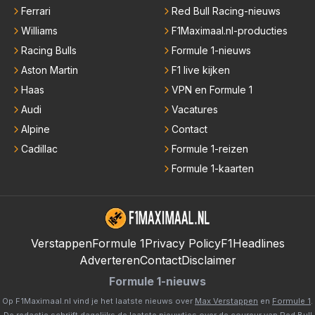
Ferrari
Red Bull Racing-nieuws
Williams
F1Maximaal.nl-producties
Racing Bulls
Formule 1-nieuws
Aston Martin
F1 live kijken
Haas
VPN en Formule 1
Audi
Vacatures
Alpine
Contact
Cadillac
Formule 1-reizen
Formule 1-kaarten
Verstappen
Formule 1
Privacy Policy
F1Headlines
Adverteren
Contact
Disclaimer
Formule 1-nieuws
Op F1Maximaal.nl vind je het laatste nieuws over
Max Verstappen
en
Formule 1
.
De redactie schrijft dagelijks de laatste nieuwtjes over de coureur van Red Bull