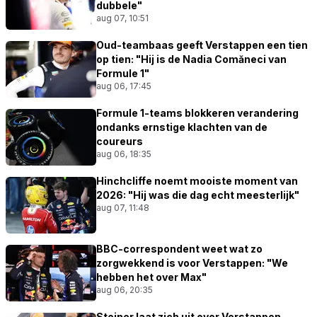
dubbele"
aug 07, 10:51
Oud-teambaas geeft Verstappen een tien
op tien: "Hij is de Nadia Comăneci van
Formule 1"
aug 06, 17:45
Formule 1-teams blokkeren verandering
ondanks ernstige klachten van de
coureurs
aug 06, 18:35
Hinchcliffe noemt mooiste moment van
2026: "Hij was die dag echt meesterlijk"
aug 07, 11:48
BBC-correspondent weet wat zo
zorgwekkend is voor Verstappen: "We
hebben het over Max"
aug 06, 20:35
Steiner laat zich uit over Verstappen-