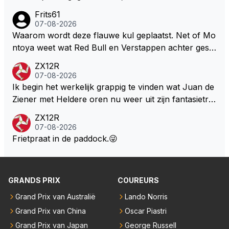
oswachter werkelijk Roodkapje uit de buik van de bo
ns niet te verkrijgen of te snappen zijn. Iets met "co
Frits61
ze wolff gesneden heeft?
okies made of your own dough" 🤣
07-08-2026
Waarom wordt deze flauwe kul geplaatst. Net of Mo
ntoya weet wat Red Bull en Verstappen achter geslo
ten deuren bespreken.
ZX12R
07-08-2026
Ik begin het werkelijk grappig te vinden wat Juan de
Ziener met Heldere oren nu weer uit zijn fantasietro
mmel tovert. Of de man is volslagen gek en spook in
ZX12R
zijn eigen lege geest, of, hij behoort tot de intimi van
07-08-2026
Team Verstappen...., Praten doet ie in iedergeval ma
Frietpraat in de paddock.😜
ar beter niet.
GRANDS PRIX
COUREURS
Grand Prix van Australië
Lando Norris
Grand Prix van China
Oscar Piastri
Grand Prix van Japan
George Russell