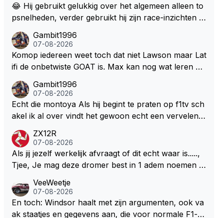
😂 Hij gebruikt gelukkig over het algemeen alleen to
psnelheden, verder gebruikt hij zijn race-inzichten q
ua rotatie, baangebruik, etc. Alleen snelheid in of uit
Gambit1996
een bocht zegt helemaal niets, dus wat dat betreft h
07-08-2026
eeft hij sowieso gelijk 😂.
Komop iedereen weet toch dat niet Lawson maar Lat
ifi de onbetwiste GOAT is. Max kan nog wat leren va
n hem En iedereen maar zeggen Schumacher of Ha
Gambit1996
milton, hahahaha. Latifi pakt ze allemaal met de oge
07-08-2026
n dicht met als onbetwiste nummer 2 of GOATINES
Echt die montoya Als hij begint te praten op f1tv sch
S Lawson natuurlijk 😂😂😂😂😂
akel ik al over vindt het gewoon echt een vervelend
mannetje met zijn geblaas alsof hij het allemaal wel
ZX12R
weet 🤮🤮
07-08-2026
Als jij jezelf werkelijk afvraagt of dit echt waar is.....,
Tjee, Je mag deze dromer best in 1 adem noemen m
et bv een Hans Christian Andersen. Enorme drang n
VeeWeetje
aar voordragen uit eigen geest. Kan mij voorstellen d
07-08-2026
at je het leuk vindt sprookjes te luisteren maar heb jij
En toch: Windsor haalt met zijn argumenten, ook va
jezelf dan ook wel eens afgevraagd of de dappere b
ak staatjes en gegevens aan, die voor normale F1-fa