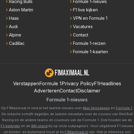
Racing Bulls
Formule 1-nieuws
Aston Martin
F1 live kijken
Haas
VPN en Formule 1
Audi
Vacatures
Alpine
Contact
Cadillac
Formule 1-reizen
Formule 1-kaarten
Verstappen
Formule 1
Privacy Policy
F1Headlines
Adverteren
Contact
Disclaimer
Formule 1-nieuws
Op F1Maximaal.nl vind je het laatste nieuws over
Max Verstappen
en
Formule 1
.
De redactie schrijft dagelijks de laatste nieuwtjes over de coureur van Red Bull
Racing en de andere teams en coureurs van de Formule 1. Ook houden we de
F1-kalender
en de
WK-stand
bij op onze subpagina's. Voor uitgebreid F1 nieuws
uit binnen- en buitenland moet je bij
F1Maximaal.nl
zijn. Heb je interesse om