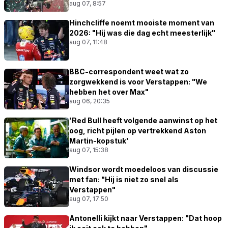
aug 07, 8:57
Hinchcliffe noemt mooiste moment van
2026: "Hij was die dag echt meesterlijk"
aug 07, 11:48
BBC-correspondent weet wat zo
zorgwekkend is voor Verstappen: "We
hebben het over Max"
aug 06, 20:35
'Red Bull heeft volgende aanwinst op het
oog, richt pijlen op vertrekkend Aston
Martin-kopstuk'
aug 07, 15:38
Windsor wordt moedeloos van discussie
met fan: "Hij is niet zo snel als
Verstappen"
aug 07, 17:50
Antonelli kijkt naar Verstappen: "Dat hoop