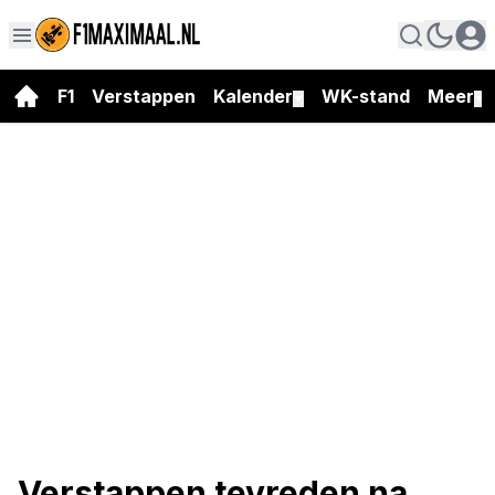
F1
Verstappen
Kalender
WK-stand
Meer
▼
▼
Verstappen tevreden na