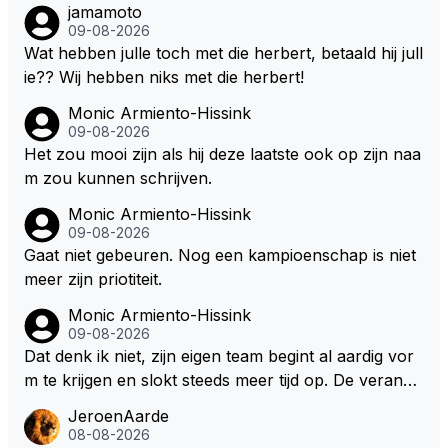
jamamoto
09-08-2026
Wat hebben julle toch met die herbert, betaald hij jull
ie?? Wij hebben niks met die herbert!
Monic Armiento-Hissink
09-08-2026
Het zou mooi zijn als hij deze laatste ook op zijn naa
m zou kunnen schrijven.
Monic Armiento-Hissink
09-08-2026
Gaat niet gebeuren. Nog een kampioenschap is niet
meer zijn priotiteit.
Monic Armiento-Hissink
09-08-2026
Dat denk ik niet, zijn eigen team begint al aardig vor
m te krijgen en slokt steeds meer tijd op. De verande
ringen die de komende twee jaar door gevoerd word
JeroenAarde
en zullen ben ik bang niet het gewenste effect hebb
08-08-2026