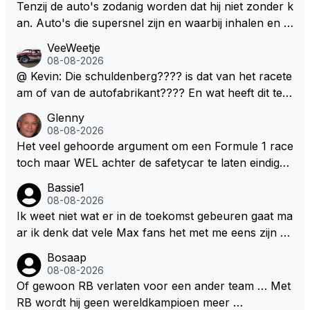
en. Mocht het wel zo zijn dan zal het 3 jaar zijn, hoo
Tenzij de auto's zodanig worden dat hij niet zonder k
guit 5 jaar maar echt niet langer. Vergeet niet, hij hee
an. Auto's die supersnel zijn en waarbij inhalen en v
ft nu een aantal races in GT3 gereden en dat heeft h
erdedigen uitdagingen zijn! Max houdt van snelheid,
VeeWeetje
em meer plezier gebracht dan de F1 op dit moment.
ronkende motoren en op de grenzen rijden van de
08-08-2026
mogelijkheden. Het ouderwetse racen waarbij de ma
@ Kevin: Die schuldenberg???? is dat van het racete
nnen en jongens verdeeld worden. Als deze auto's g
am of van de autofabrikant???? En wat heeft dit te
ebouwd worden zie ik Max het nog wel langer volho
maken met de prestaties van Newey???? En is Herb
Glenny
uden dan dat hij op dit moment beweerd. Dan kan hij
ert nu de spindoctor van newey geworden?? Eerlijk
08-08-2026
zijn talenten en uitzonderlijke klasse laten zien en he
gezegd snap ik de de kop én het artikel niet echt.
Het veel gehoorde argument om een Formule 1 race
eft daar enorm veel lol aan.
toch maar WEL achter de safetycar te laten eindigen
en aldus niet te kiezen voor een stukje verlenging, is
Bassie1
dat men vreest voor een brandstof tekort. Kennelijk
08-08-2026
rijden de teams met tot op de liter afgemeten peut...
Ik weet niet wat er in de toekomst gebeuren gaat ma
ar ik denk dat vele Max fans het met me eens zijn da
t als Max in de toekomst de F1 verlaat het super zou
Bosaap
zijn als Alonso samen met Max ergens in een vieren
08-08-2026
twings uur race samen in een team zouden zitten. D
Of gewoon RB verlaten voor een ander team … Met
eze 2 coureurs zouden een fantastisch affiche zijn v
RB wordt hij geen wereldkampioen meer …