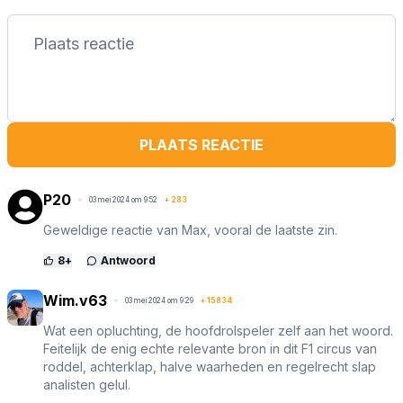
PLAATS REACTIE
P20
03 mei 2024 om 9:52
+
283
Geweldige reactie van Max, vooral de laatste zin.
8
+
Antwoord
Wim.v63
03 mei 2024 om 9:29
+
15834
Wat een opluchting, de hoofdrolspeler zelf aan het woord.
Feitelijk de enig echte relevante bron in dit F1 circus van
roddel, achterklap, halve waarheden en regelrecht slap
analisten gelul.