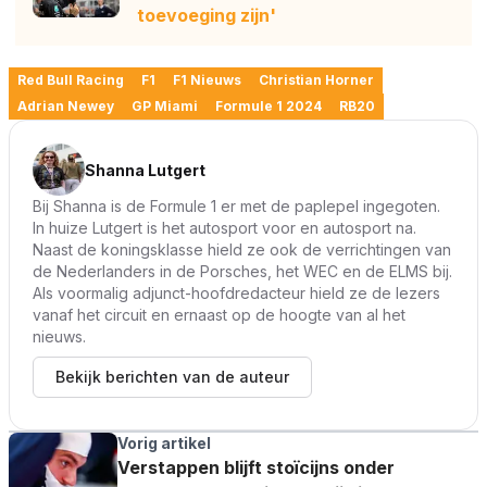
toevoeging zijn'
Red Bull Racing
F1
F1 Nieuws
Christian Horner
Adrian Newey
GP Miami
Formule 1 2024
RB20
Shanna Lutgert
Bij Shanna is de Formule 1 er met de paplepel ingegoten.
In huize Lutgert is het autosport voor en autosport na.
Naast de koningsklasse hield ze ook de verrichtingen van
de Nederlanders in de Porsches, het WEC en de ELMS bij.
Als voormalig adjunct-hoofdredacteur hield ze de lezers
vanaf het circuit en ernaast op de hoogte van al het
nieuws.
Bekijk berichten van de auteur
Vorig artikel
Verstappen blijft stoïcijns onder