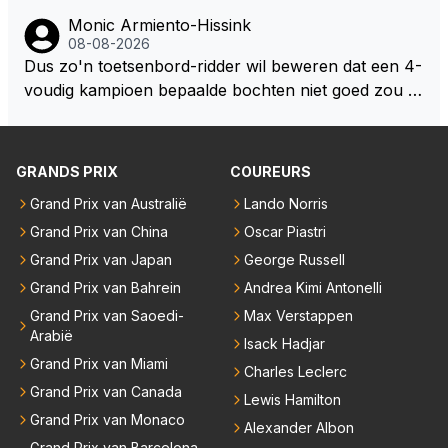
oor elke langeafstands race.
Monic Armiento-Hissink
08-08-2026
Dus zo'n toetsenbord-ridder wil beweren dat een 4-
voudig kampioen bepaalde bochten niet goed zou n
emen. Die zal ook wel tot de groep behoren die dez
e reglementen wel goed vindt.
GRANDS PRIX
COUREURS
Grand Prix van Australië
Lando Norris
Grand Prix van China
Oscar Piastri
Grand Prix van Japan
George Russell
Grand Prix van Bahrein
Andrea Kimi Antonelli
Grand Prix van Saoedi-
Max Verstappen
Arabië
Isack Hadjar
Grand Prix van Miami
Charles Leclerc
Grand Prix van Canada
Lewis Hamilton
Grand Prix van Monaco
Alexander Albon
Grand Prix van Barcelona-