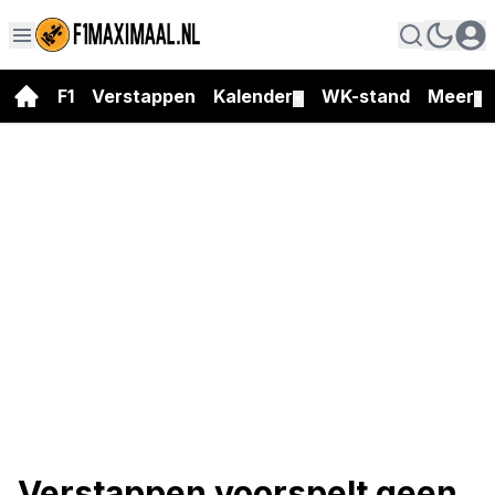
F1
Verstappen
Kalender
WK-stand
Meer
▼
▼
Verstappen voorspelt geen