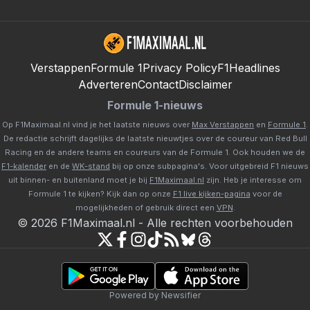
Verstappen
Formule 1
Privacy Policy
F1Headlines
Adverteren
Contact
Disclaimer
Formule 1-nieuws
Op F1Maximaal.nl vind je het laatste nieuws over
Max Verstappen
en
Formule 1
.
De redactie schrijft dagelijks de laatste nieuwtjes over de coureur van Red Bull
Racing en de andere teams en coureurs van de Formule 1. Ook houden we de
F1-kalender
en de
WK-stand
bij op onze subpagina's. Voor uitgebreid F1 nieuws
uit binnen- en buitenland moet je bij
F1Maximaal.nl
zijn. Heb je interesse om
Formule 1 te kijken? Kijk dan op onze
F1 live kijken-pagina
voor de
mogelijkheden of gebruik direct een
VPN
.
©
2026
F1Maximaal.nl
-
Alle rechten voorbehouden
Powered by Newsifier