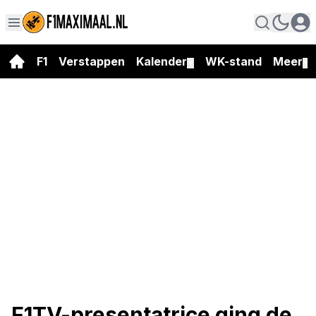
F1
Verstappen
Kalender
WK-stand
Meer
▼
▼
F1TV-presentatrice ging de