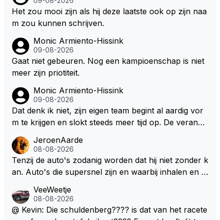
09-08-2026
Het zou mooi zijn als hij deze laatste ook op zijn naa
m zou kunnen schrijven.
Monic Armiento-Hissink
09-08-2026
Gaat niet gebeuren. Nog een kampioenschap is niet
meer zijn priotiteit.
Monic Armiento-Hissink
09-08-2026
Dat denk ik niet, zijn eigen team begint al aardig vor
m te krijgen en slokt steeds meer tijd op. De verande
ringen die de komende twee jaar door gevoerd word
JeroenAarde
en zullen ben ik bang niet het gewenste effect hebb
08-08-2026
en. Mocht het wel zo zijn dan zal het 3 jaar zijn, hoo
Tenzij de auto's zodanig worden dat hij niet zonder k
guit 5 jaar maar echt niet langer. Vergeet niet, hij hee
an. Auto's die supersnel zijn en waarbij inhalen en v
ft nu een aantal races in GT3 gereden en dat heeft h
erdedigen uitdagingen zijn! Max houdt van snelheid,
VeeWeetje
em meer plezier gebracht dan de F1 op dit moment.
ronkende motoren en op de grenzen rijden van de
08-08-2026
mogelijkheden. Het ouderwetse racen waarbij de ma
@ Kevin: Die schuldenberg???? is dat van het racete
nnen en jongens verdeeld worden. Als deze auto's g