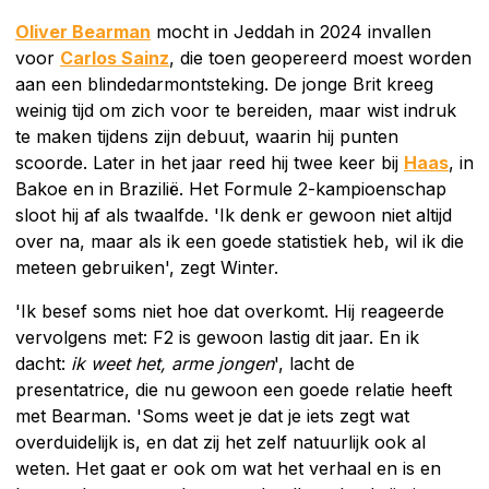
Oliver Bearman
mocht in Jeddah in 2024 invallen
voor
Carlos Sainz
, die toen geopereerd moest worden
aan een blindedarmontsteking. De jonge Brit kreeg
weinig tijd om zich voor te bereiden, maar wist indruk
te maken tijdens zijn debuut, waarin hij punten
scoorde. Later in het jaar reed hij twee keer bij
Haas
, in
Bakoe en in Brazilië. Het Formule 2-kampioenschap
sloot hij af als twaalfde. 'Ik denk er gewoon niet altijd
over na, maar als ik een goede statistiek heb, wil ik die
meteen gebruiken', zegt Winter.
'Ik besef soms niet hoe dat overkomt. Hij reageerde
vervolgens met: F2 is gewoon lastig dit jaar. En ik
dacht:
ik weet het, arme jongen
', lacht de
presentatrice, die nu gewoon een goede relatie heeft
met Bearman. 'Soms weet je dat je iets zegt wat
overduidelijk is, en dat zij het zelf natuurlijk ook al
weten. Het gaat er ook om wat het verhaal en is en