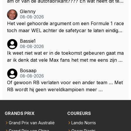
am of van de autofabrikant???? En wat heeft dit te
ebouwd worden zie ik Max het nog wel langer volho
maken met de prestaties van Newey???? En is Herb
Glenny
uden dan dat hij op dit moment beweerd. Dan kan hij
ert nu de spindoctor van newey geworden?? Eerlijk
08-08-2026
zijn talenten en uitzonderlijke klasse laten zien en he
gezegd snap ik de de kop én het artikel niet echt.
Het veel gehoorde argument om een Formule 1 race
eft daar enorm veel lol aan.
toch maar WEL achter de safetycar te laten eindigen
en aldus niet te kiezen voor een stukje verlenging, is
Bassie1
dat men vreest voor een brandstof tekort. Kennelijk
08-08-2026
rijden de teams met tot op de liter afgemeten peut...
Ik weet niet wat er in de toekomst gebeuren gaat ma
ar ik denk dat vele Max fans het met me eens zijn da
t als Max in de toekomst de F1 verlaat het super zou
Bosaap
zijn als Alonso samen met Max ergens in een vieren
08-08-2026
twings uur race samen in een team zouden zitten. D
Of gewoon RB verlaten voor een ander team … Met
eze 2 coureurs zouden een fantastisch affiche zijn v
RB wordt hij geen wereldkampioen meer …
oor elke langeafstands race.
GRANDS PRIX
COUREURS
Grand Prix van Australië
Lando Norris
Grand Prix van China
Oscar Piastri