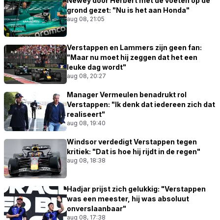
Newey door Herbert met de voeten op de
grond gezet: "Nu is het aan Honda"
aug 08, 21:05
Verstappen en Lammers zijn geen fan:
"Maar nu moet hij zeggen dat het een
leuke dag wordt"
aug 08, 20:27
Manager Vermeulen benadrukt rol
Verstappen: "Ik denk dat iedereen zich dat
realiseert"
aug 08, 19:40
Windsor verdedigt Verstappen tegen
kritiek: "Dat is hoe hij rijdt in de regen"
aug 08, 18:38
Hadjar prijst zich gelukkig: "Verstappen
was een meester, hij was absoluut
onverslaanbaar"
aug 08, 17:38