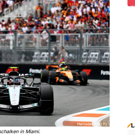
L
rschalken in Miami.