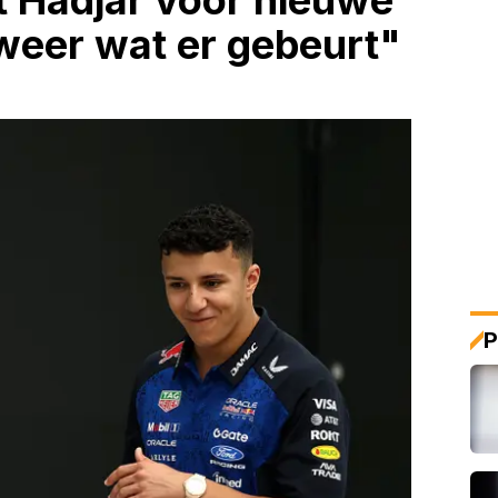
Hadjar voor nieuwe
weer wat er gebeurt"
P