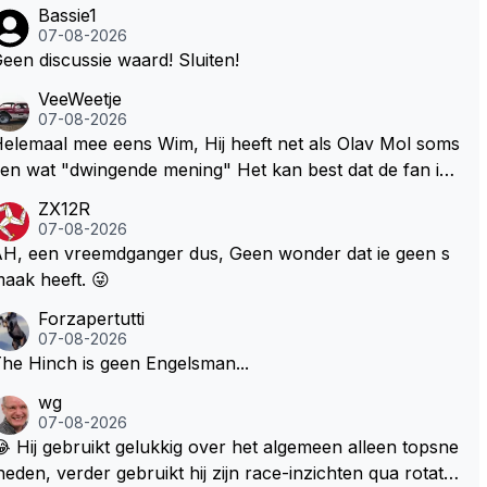
Bassie1
07-08-2026
een discussie waard! Sluiten!
VeeWeetje
07-08-2026
lemaal mee eens Wim, Hij heeft net als Olav Mol soms
en wat "dwingende mening" Het kan best dat de fan in
westie probeerde een vergelijkbaar gevoel bij Windsor
ZX12R
p te roepen. Maar in een tijd zonder races zijn dit leuke
07-08-2026
erichtjes
H, een vreemdganger dus, Geen wonder dat ie geen s
aak heeft. 😜
Forzapertutti
07-08-2026
he Hinch is geen Engelsman...
wg
07-08-2026
 Hij gebruikt gelukkig over het algemeen alleen topsne
heden, verder gebruikt hij zijn race-inzichten qua rotati