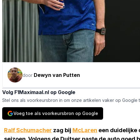
Dewyn van Putten
door
Volg F1Maximaal.nl op Google
Stel ons als voorkeursbron in om onze artikelen vaker op Google 
Voeg toe als voorkeursbron op Google
Ralf Schumacher
zag bij
McLaren
een duidelijke 
seizoen. Volgens de Duitser paste de auto goed 