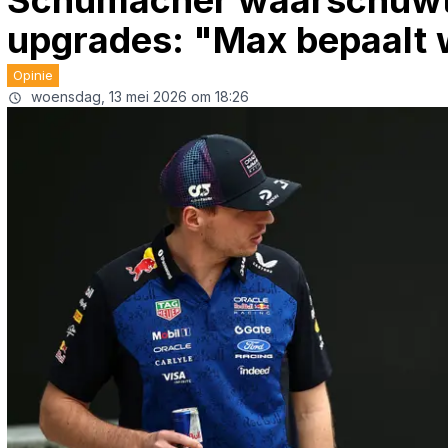
Schumacher waarschuwt 
upgrades: "Max bepaalt 
Opinie
woensdag, 13 mei 2026 om 18:26