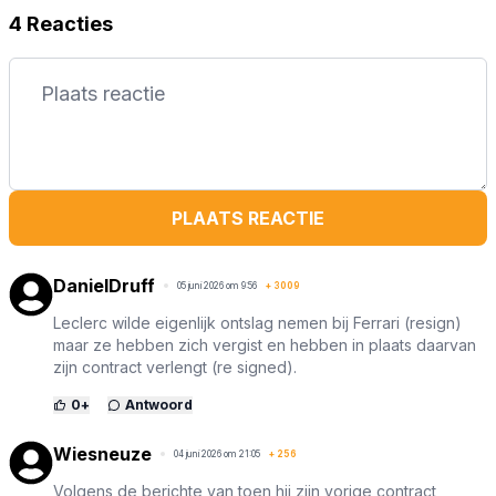
4 Reacties
PLAATS REACTIE
DanielDruff
05 juni 2026 om 9:56
+
3009
Leclerc wilde eigenlijk ontslag nemen bij Ferrari (resign)
maar ze hebben zich vergist en hebben in plaats daarvan
zijn contract verlengt (re signed).
0
+
Antwoord
Wiesneuze
04 juni 2026 om 21:05
+
256
Volgens de berichte van toen hij zijn vorige contract