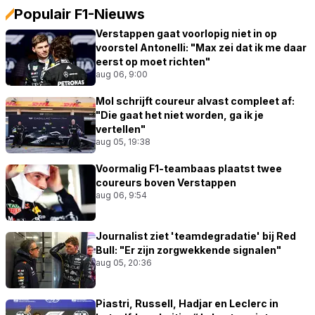
Populair F1-Nieuws
Verstappen gaat voorlopig niet in op
voorstel Antonelli: "Max zei dat ik me daar
eerst op moet richten"
aug 06, 9:00
Mol schrijft coureur alvast compleet af:
"Die gaat het niet worden, ga ik je
vertellen"
aug 05, 19:38
Voormalig F1-teambaas plaatst twee
coureurs boven Verstappen
aug 06, 9:54
Journalist ziet 'teamdegradatie' bij Red
Bull: "Er zijn zorgwekkende signalen"
aug 05, 20:36
Piastri, Russell, Hadjar en Leclerc in