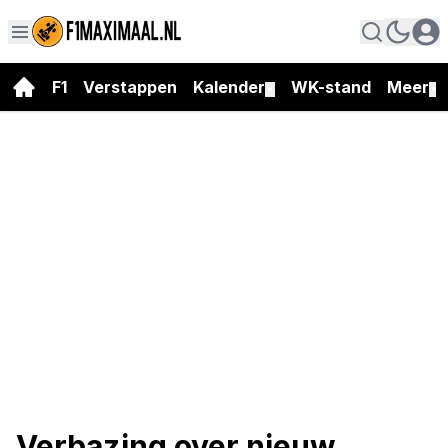
F1
Verstappen
Kalender
WK-stand
Meer
▼
▼
Verbazing over nieuw