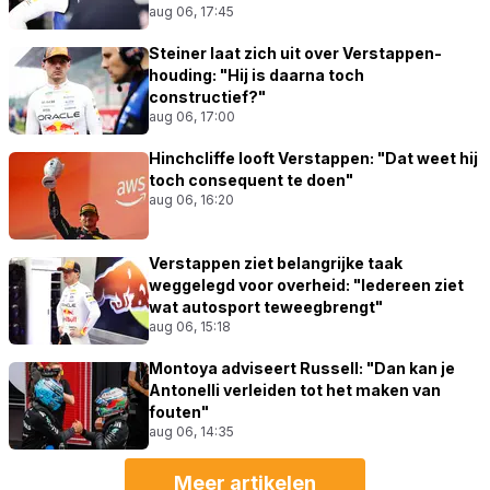
aug 06, 17:45
Steiner laat zich uit over Verstappen-
houding: "Hij is daarna toch
constructief?"
aug 06, 17:00
Hinchcliffe looft Verstappen: "Dat weet hij
toch consequent te doen"
aug 06, 16:20
Verstappen ziet belangrijke taak
weggelegd voor overheid: "Iedereen ziet
wat autosport teweegbrengt"
aug 06, 15:18
Montoya adviseert Russell: "Dan kan je
Antonelli verleiden tot het maken van
fouten"
aug 06, 14:35
Meer artikelen