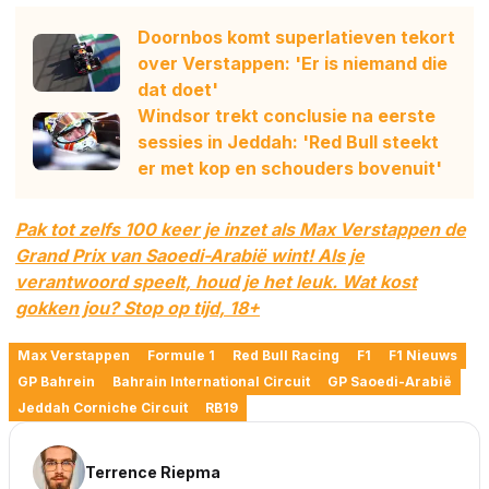
Doornbos komt superlatieven tekort
over Verstappen: 'Er is niemand die
dat doet'
Windsor trekt conclusie na eerste
sessies in Jeddah: 'Red Bull steekt
er met kop en schouders bovenuit'
Pak tot zelfs 100 keer je inzet als Max Verstappen de
Grand Prix van Saoedi-Arabië wint! Als je
verantwoord speelt, houd je het leuk. Wat kost
gokken jou? Stop op tijd, 18+
Max Verstappen
Formule 1
Red Bull Racing
F1
F1 Nieuws
GP Bahrein
Bahrain International Circuit
GP Saoedi-Arabië
Jeddah Corniche Circuit
RB19
Terrence Riepma