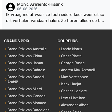
Monic Armiento-Hissink
06-08-2026
Ik vraag me af waar ze toch iedere keer weer dit so
ort verhalen vandaan halen. Ze horen alleen de boa
rdradio's en interviews van Max, die uitgezonden en
gedaan worden als ie nog vol adrenaline zit, maar ni
emand weet wat er zich afspeelt achter gesloten de
GRANDS PRIX
COUREURS
uren. Bovendien werken er 2000 man bij RB en niet
Grand Prix van Australië
Lando Norris
iedereen is vertrokken. Dat er nu een paar jaar acht
Grand Prix van China
Oscar Piastri
er elkaar mensen een andere uitdagingen zoeken of
niet meer in de F1 willen werken is niet zo gek als de
Grand Prix van Japan
George Russell
meesten van hen al sinds dat RB hun intrede deed a
Grand Prix van Bahrein
Andrea Kimi Antonelli
anwezig waren. De mensen die nu een aantal van di
Grand Prix van Saoedi-
Max Verstappen
e lege plaatsen op gaan vullen hebben ook al jaren
Arabië
Isack Hadjar
binnen RB gewerkt en zijn voor Max geen vreemde
Grand Prix van Miami
Charles Leclerc
n meer. Ook andere teams verliezen mensen. Er wo
Grand Prix van Canada
Lewis Hamilton
rdt teveel drama van gemaakt.
Grand Prix van Monaco
Alexander Albon
Grand Prix van Barcelona-
Carlos Sainz