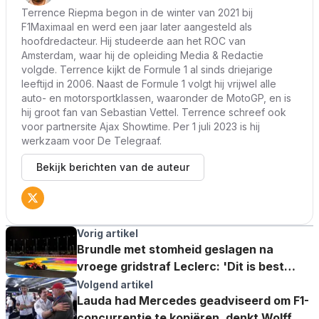
Terrence Riepma begon in de winter van 2021 bij
F1Maximaal en werd een jaar later aangesteld als
hoofdredacteur. Hij studeerde aan het ROC van
Amsterdam, waar hij de opleiding Media & Redactie
volgde. Terrence kijkt de Formule 1 al sinds driejarige
leeftijd in 2006. Naast de Formule 1 volgt hij vrijwel alle
auto- en motorsportklassen, waaronder de MotoGP, en is
hij groot fan van Sebastian Vettel. Terrence schreef ook
voor partnersite Ajax Showtime. Per 1 juli 2023 is hij
werkzaam voor De Telegraaf.
Bekijk berichten van de auteur
Vorig artikel
Brundle met stomheid geslagen na
vroege gridstraf Leclerc: 'Dit is best
schokkend'
Volgend artikel
Lauda had Mercedes geadviseerd om F1-
concurrentie te kopiëren, denkt Wolff