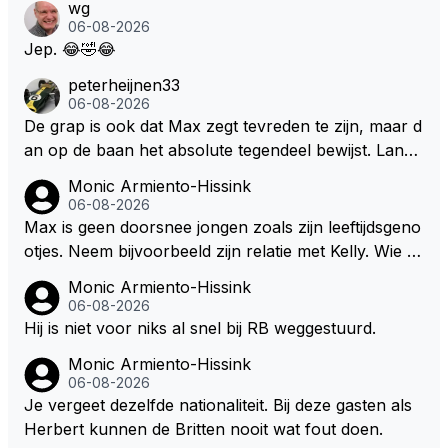
wg
s. Je kunt de Staat het best vergelijken met de sherif
06-08-2026
f van Nottinghem (Robin Hood) welk achter de bom
Jep. 😂🤣😂
en verscholen de argeloze burger opwacht om he
peterheijnen33
m/haar van zijn laatste zuurverdiende stuiver te ber
06-08-2026
oven. De Staat heeft nooit ooit maar een stuiver in Z
De grap is ook dat Max zegt tevreden te zijn, maar d
andvoort willen investeren en dat zal ook nooit gebe
an op de baan het absolute tegendeel bewijst. Lando
uren. Afdragen van BTW gelden en vergunningen bi
zegt daarentegen juist meer te willen, maar laat het
Monic Armiento-Hissink
j dergelijke sportievefestiviteiten MOET je dan weer
dan eigenlijk niet echt zien. ;)
06-08-2026
wel afstaan, de parasiet.
Max is geen doorsnee jongen zoals zijn leeftijdsgeno
otjes. Neem bijvoorbeeld zijn relatie met Kelly. Wie g
aat er een relatie aan met een vrouw die toch wat ja
Monic Armiento-Hissink
artjes ouder is en al een kleine heeft van een voorm
06-08-2026
alig RB-lid op de leeftijd van 23 jaar? Hij doet dingen
Hij is niet voor niks al snel bij RB weggestuurd.
die leeftijdsgenootjes niet doen en blijft toch heel gew
Monic Armiento-Hissink
oon. Ieder jaar is er in Hongarije een uitje voor zijn t
06-08-2026
eam. Op 28-jarige leeftijd is hij al eigenaar van een su
Je vergeet dezelfde nationaliteit. Bij deze gasten als
ccesvol raceteam. Hij is niet alleen speciaal in de aut
Herbert kunnen de Britten nooit wat fout doen.
o maar ook daarbuiten.