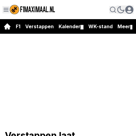
F1
Verstappen
Kalender
WK-stand
Meer
▼
▼
Verstappen laat