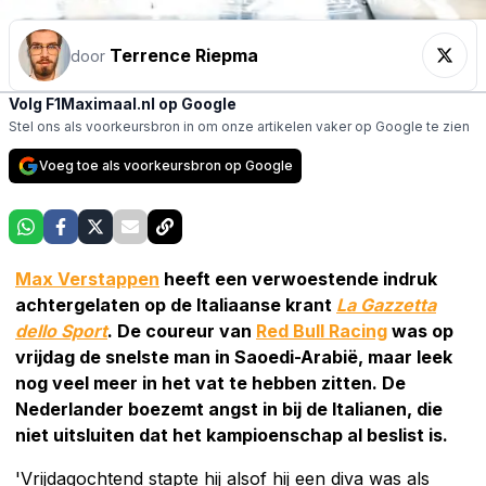
Terrence Riepma
door
Volg F1Maximaal.nl op Google
Stel ons als voorkeursbron in om onze artikelen vaker op Google te zien
Voeg toe als voorkeursbron op Google
Max Verstappen
heeft een verwoestende indruk
achtergelaten op de Italiaanse krant
La Gazzetta
dello Sport
. De coureur van
Red Bull Racing
was op
vrijdag de snelste man in Saoedi-Arabië, maar leek
nog veel meer in het vat te hebben zitten. De
Nederlander boezemt angst in bij de Italianen, die
niet uitsluiten dat het kampioenschap al beslist is.
'Vrijdagochtend stapte hij alsof hij een diva was als