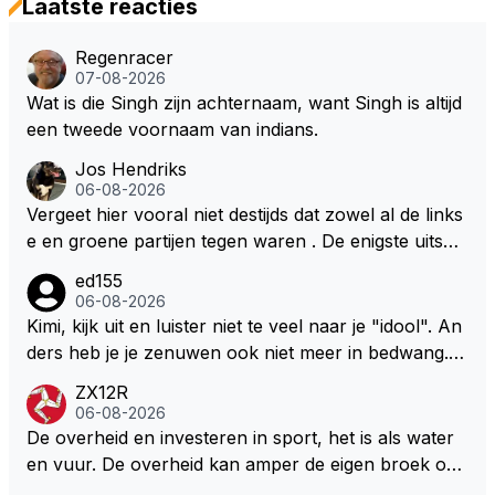
Laatste reacties
Regenracer
07-08-2026
Wat is die Singh zijn achternaam, want Singh is altijd
een tweede voornaam van indians.
Jos Hendriks
06-08-2026
Vergeet hier vooral niet destijds dat zowel al de links
e en groene partijen tegen waren . De enigste uitspr
aak van een groenlinkse daarnaast bouw er een dak
ed155
over dan kunnen ze hun eigen uitlaat gassen inade
06-08-2026
men maar niet wetende was dat de F1 motor schone
Kimi, kijk uit en luister niet te veel naar je "idool". An
r is dan een normale auto. Dus denk echt niet dat de
ders heb je je zenuwen ook niet meer in bedwang. Zi
ze groene/wollen regering hier de F1 talenten of kar
e Bezechi, Di Antonio.. misschien anders tegen Max/
ZX12R
ters zullen steunen laat staan om een euro in het cir
Marquez/Jos ? Veel gezelliger
06-08-2026
cuit Zandvoort te steken
De overheid en investeren in sport, het is als water
en vuur. De overheid kan amper de eigen broek oph
ouden. De Staat steelt liever, liefst van eigen burger