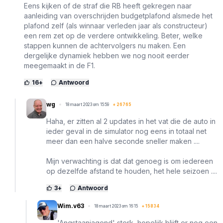
Eens kijken of de straf die RB heeft gekregen naar
aanleiding van overschrijden budgetplafond alsmede het
plafond zelf (als winnaar verleden jaar als constructeur)
een rem zet op de verdere ontwikkeling. Beter, welke
stappen kunnen de achtervolgers nu maken. Een
dergelijke dynamiek hebben we nog nooit eerder
meegemaakt in de F1.
16
+
Antwoord
wg
18 maart 2023 om 15:59
+
26765
Haha, er zitten al 2 updates in het vat die de auto in
ieder geval in de simulator nog eens in totaal net
meer dan een halve seconde sneller maken ....
Mijn verwachting is dat dat genoeg is om iedereen
op dezelfde afstand te houden, het hele seizoen ....
3
+
Antwoord
Wim.v63
18 maart 2023 om 16:15
+
15834
'Angstaanjagend' sterk, hopelijk blijft er nog een