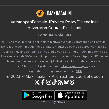
Verstappen
Formule 1
Privacy Policy
F1Headlines
Adverteren
Contact
Disclaimer
Formule 1-nieuws
Op F1Maximaal.nl vind je het laatste nieuws over
Max Verstappen
en
Formule 1
.
De redactie schrijft dagelijks de laatste nieuwtjes over de coureur van Red Bull
Racing en de andere teams en coureurs van de Formule 1. Ook houden we de
F1-kalender
en de
WK-stand
bij op onze subpagina's. Voor uitgebreid F1 nieuws
uit binnen- en buitenland moet je bij
F1Maximaal.nl
zijn. Heb je interesse om
Formule 1 te kijken? Kijk dan op onze
F1 live kijken-pagina
voor de
mogelijkheden of gebruik direct een
VPN
.
©
2026
F1Maximaal.nl
-
Alle rechten voorbehouden
Powered by Newsifier