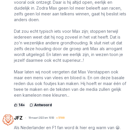
vooral ook ontzegt. Daar is hij altijd open, eerlijk en
duidelijk in. Zodra Max geen lol meer beleeft aan racen,
zelfs geen lol meer aan telkens winnen, gaat hij beslist iets
anders doen.
Dat zou echt typisch iets voor Max zijn; stoppen terwijl
iedereen weet dat hij nog zoveel in het vat heeft. Dat is
zo’n wezenlijke andere grondhouding. Ik sluit niet uit dat
zelfs deze houding door de groep anti Max als arrogant
wordt uitgelegd. En laten we eerlijk zijn, in wezen toon je
jezelf daarmee ook echt superieur...!
Maar laten wij nooit vergeten dat Max Verstappen ook
maar een mens van vlees en bloed is. En om deze basale
reden dus ook foutjes kan maken. Hij hoeft er maar één of
twee te maken en de teksten van de media zullen gelijk
een kameleon mee kleuren...
14
+
Antwoord
JFZ
18 maart 2023 om 10:50
+
5199
Als Nederlander en F1 fan word ik hier erg warm van 😀.