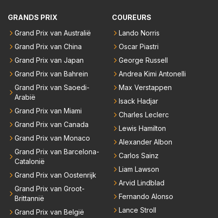
waliteit en niet om kwantiteit in het (zijn) leven. Voor
niet meer in de F1 willen werken is niet zo gek als de
zo'n mindset in een wereld waarin het nota bene he
GRANDS PRIX
COUREURS
meesten van hen al sinds dat RB hun intrede deed a
el vaak juist WEL om kwantiteit draait, en dat op z
anwezig waren. De mensen die nu een aantal van di
Grand Prix van Australië
Lando Norris
o'n jonge leeftijd, kan ik alleen maar bewondering he
e lege plaatsen op gaan vullen hebben ook al jaren
Grand Prix van China
Oscar Piastri
bben. Toen hij zijn eerste titel in Abu Dhabi won in 2
binnen RB gewerkt en zijn voor Max geen vreemde
021 zei hij al direct dat hij had bereikt wat hij altijd al g
Grand Prix van Japan
George Russell
n meer. Ook andere teams verliezen mensen. Er wo
raag wilde. Max was tevreden, de rest is bonus. Iets
Grand Prix van Bahrein
Andrea Kimi Antonelli
rdt teveel drama van gemaakt.
dergelijks heb ik bijvoorbeeld Lando Norris nog niet
Grand Prix van Saoedi-
Max Verstappen
horen zeggen. Eigenlijk nog geen enkele andere cou
Arabië
Isack Hadjar
reur...
Grand Prix van Miami
Charles Leclerc
Grand Prix van Canada
Lewis Hamilton
Grand Prix van Monaco
Alexander Albon
Grand Prix van Barcelona-
Carlos Sainz
Catalonië
Liam Lawson
Grand Prix van Oostenrijk
Arvid Lindblad
Grand Prix van Groot-
Fernando Alonso
Brittannië
Lance Stroll
Grand Prix van België