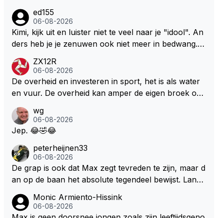
aak van een groenlinkse daarnaast bouw er een dak
ed155
over dan kunnen ze hun eigen uitlaat gassen inade
06-08-2026
men maar niet wetende was dat de F1 motor schone
Kimi, kijk uit en luister niet te veel naar je "idool". An
r is dan een normale auto. Dus denk echt niet dat de
ders heb je je zenuwen ook niet meer in bedwang. Zi
ze groene/wollen regering hier de F1 talenten of kar
e Bezechi, Di Antonio.. misschien anders tegen Max/
ZX12R
ters zullen steunen laat staan om een euro in het cir
Marquez/Jos ? Veel gezelliger
06-08-2026
cuit Zandvoort te steken
De overheid en investeren in sport, het is als water
en vuur. De overheid kan amper de eigen broek oph
ouden. De Staat steelt liever, liefst van eigen burger
wg
s. Je kunt de Staat het best vergelijken met de sherif
06-08-2026
f van Nottinghem (Robin Hood) welk achter de bom
Jep. 😂🤣😂
en verscholen de argeloze burger opwacht om he
peterheijnen33
m/haar van zijn laatste zuurverdiende stuiver te ber
06-08-2026
oven. De Staat heeft nooit ooit maar een stuiver in Z
De grap is ook dat Max zegt tevreden te zijn, maar d
andvoort willen investeren en dat zal ook nooit gebe
an op de baan het absolute tegendeel bewijst. Lando
uren. Afdragen van BTW gelden en vergunningen bi
zegt daarentegen juist meer te willen, maar laat het
Monic Armiento-Hissink
j dergelijke sportievefestiviteiten MOET je dan weer
dan eigenlijk niet echt zien. ;)
06-08-2026
wel afstaan, de parasiet.
Max is geen doorsnee jongen zoals zijn leeftijdsgeno