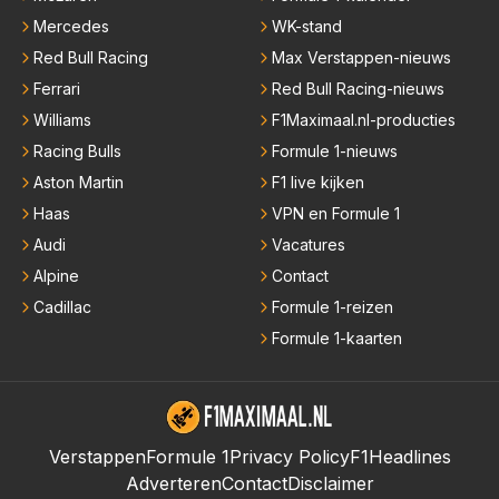
Mercedes
WK-stand
Red Bull Racing
Max Verstappen-nieuws
Ferrari
Red Bull Racing-nieuws
Williams
F1Maximaal.nl-producties
Racing Bulls
Formule 1-nieuws
Aston Martin
F1 live kijken
Haas
VPN en Formule 1
Audi
Vacatures
Alpine
Contact
Cadillac
Formule 1-reizen
Formule 1-kaarten
Verstappen
Formule 1
Privacy Policy
F1Headlines
Adverteren
Contact
Disclaimer