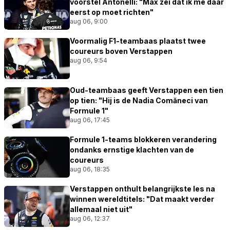
voorstel Antonelli: "Max zei dat ik me daar
eerst op moet richten"
aug 06, 9:00
Voormalig F1-teambaas plaatst twee
coureurs boven Verstappen
aug 06, 9:54
Oud-teambaas geeft Verstappen een tien
op tien: "Hij is de Nadia Comăneci van
Formule 1"
aug 06, 17:45
Formule 1-teams blokkeren verandering
ondanks ernstige klachten van de
coureurs
aug 06, 18:35
Verstappen onthult belangrijkste les na
winnen wereldtitels: "Dat maakt verder
allemaal niet uit"
aug 06, 12:37