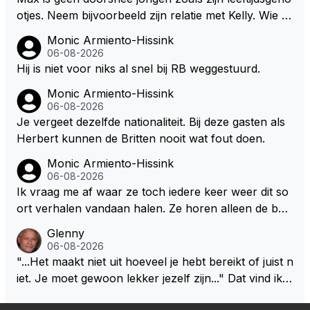
otjes. Neem bijvoorbeeld zijn relatie met Kelly. Wie g
aat er een relatie aan met een vrouw die toch wat ja
Monic Armiento-Hissink
artjes ouder is en al een kleine heeft van een voorm
06-08-2026
alig RB-lid op de leeftijd van 23 jaar? Hij doet dingen
Hij is niet voor niks al snel bij RB weggestuurd.
die leeftijdsgenootjes niet doen en blijft toch heel gew
Monic Armiento-Hissink
oon. Ieder jaar is er in Hongarije een uitje voor zijn t
06-08-2026
eam. Op 28-jarige leeftijd is hij al eigenaar van een su
Je vergeet dezelfde nationaliteit. Bij deze gasten als
ccesvol raceteam. Hij is niet alleen speciaal in de aut
Herbert kunnen de Britten nooit wat fout doen.
o maar ook daarbuiten.
Monic Armiento-Hissink
06-08-2026
Ik vraag me af waar ze toch iedere keer weer dit so
ort verhalen vandaan halen. Ze horen alleen de boa
rdradio's en interviews van Max, die uitgezonden en
Glenny
gedaan worden als ie nog vol adrenaline zit, maar ni
06-08-2026
emand weet wat er zich afspeelt achter gesloten de
"...Het maakt niet uit hoeveel je hebt bereikt of juist n
uren. Bovendien werken er 2000 man bij RB en niet
iet. Je moet gewoon lekker jezelf zijn..." Dat vind ik z
iedereen is vertrokken. Dat er nu een paar jaar acht
o bijzonder aan Max Verstappen; het gaat hem om k
er elkaar mensen een andere uitdagingen zoeken of