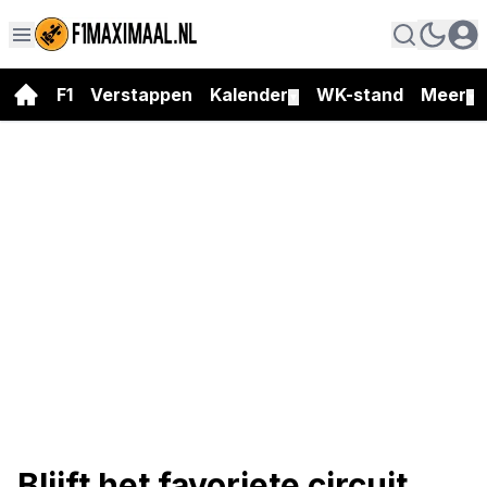
F1
Verstappen
Kalender
WK-stand
Meer
▼
▼
Blijft het favoriete circuit