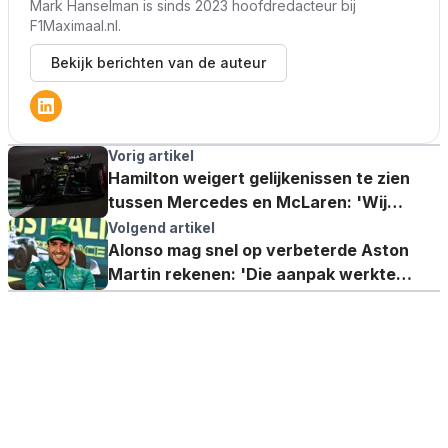
Mark Hanselman is sinds 2023 hoofdredacteur bij
F1Maximaal.nl.
Bekijk berichten van de auteur
Vorig artikel
Hamilton weigert gelijkenissen te zien
tussen Mercedes en McLaren: 'Wij
hebben acht titels gewonnen'
Volgend artikel
Alonso mag snel op verbeterde Aston
Martin rekenen: 'Die aanpak werkte
vorig jaar goed'