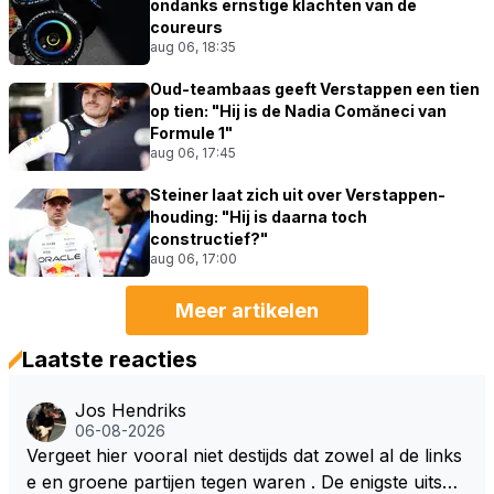
ondanks ernstige klachten van de
coureurs
aug 06, 18:35
Oud-teambaas geeft Verstappen een tien
op tien: "Hij is de Nadia Comăneci van
Formule 1"
aug 06, 17:45
Steiner laat zich uit over Verstappen-
houding: "Hij is daarna toch
constructief?"
aug 06, 17:00
Meer artikelen
Laatste reacties
Jos Hendriks
06-08-2026
Vergeet hier vooral niet destijds dat zowel al de links
e en groene partijen tegen waren . De enigste uitspr